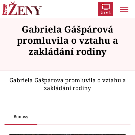
ŽIVĚ
Gabriela Gášpárová
Trendy:
Polabí
Inspekce
Prostřeno!
AYTO?
promluvila o vztahu a
Módní alarm
Zrádci
Proměny
zakládání rodiny
Failed to fetch
Témata
Gabriela Gášpárová promluvila o vztahu a
zakládání rodiny
Celebrity
Vztahy
Bonusy
Seriály