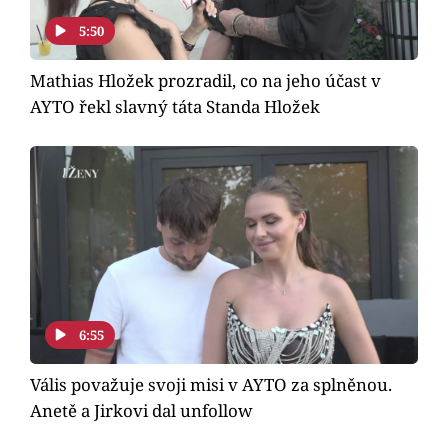
5:50
Mathias Hložek prozradil, co na jeho účast v
AYTO řekl slavný táta Standa Hložek
6:55
Vális považuje svoji misi v AYTO za splněnou.
Anetě a Jirkovi dal unfollow