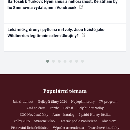
Bartošek k Turkovi: Hyenismus a nehoráznost. Ke stíhání by
ho Sněmovna vydala, míní Vondráček
Lékárničky, drony i pytle na mrtvoly: Jsou tržiště jako
Wildberries legitimním cílem Ukrajiny?
Populární témata
Jak zhubnout
Nejlepší filmy 2024
Nejlepší horory
TV program
Změna času
Partie
Počasí
Kdy budou volby
ZOO Nové začátky
Auto – katalog
7 pádů Honzy Dědka
Volby 2025
Svařené víno
Tatarák podle Pohlreicha
Aloe vera
Pěstování lichořeřišnice
Výpočet ascendentu
Tvarohové knedlíky