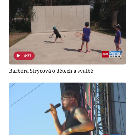
Horoskopy
Sledujte prima+
Filmový festival Karlovy Vary
Pořady
4:37
Mámy sobě
Barbora Strýcová o dětech a svatbě
Přihlášení
Sledujte nás