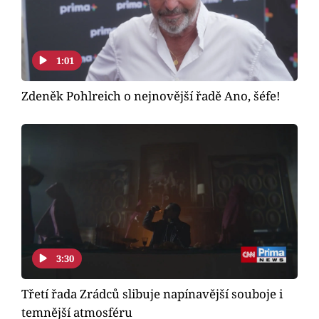
Horoskopy
Sledujte prima+
1:01
Filmový festival Karlovy Vary
Zdeněk Pohlreich o nejnovější řadě Ano, šéfe!
Pořady
Mámy sobě
Přihlášení
Sledujte nás
3:30
Třetí řada Zrádců slibuje napínavější souboje i
temnější atmosféru