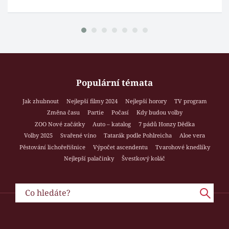
Populární témata
Jak zhubnout
Nejlepší filmy 2024
Nejlepší horory
TV program
Změna času
Partie
Počasí
Kdy budou volby
ZOO Nové začátky
Auto – katalog
7 pádů Honzy Dědka
Volby 2025
Svařené víno
Tatarák podle Pohlreicha
Aloe vera
Pěstování lichořeřišnice
Výpočet ascendentu
Tvarohové knedlíky
Nejlepší palačinky
Švestkový koláč