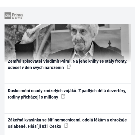
Zemřel spisovatel Vladimír Páral. Na jeho knihy se stály fronty,
odešel v den svých narozenin
Rusko mění osudy zmizelých vojáků. Z padlých dělá dezertéry,
rodiny přicházejí o miliony
Zákeřná kvasinka se šíří nemocnicemi, odolá lékům a ohrožuje
oslabené. Hlásí ji už i Česko