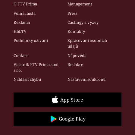
O FTV Prima
Management
Volná místa
Press
Reklama
Castingy a výzvy
HbbTV
Kontakty
Podmínky užívání
Zpracování osobních
údajů
Cookies
Nápověda
Vlastník FTV Prima spol.
Redakce
s r.o.
Nahlásit chybu
Nastavení soukromí
App Store
Google Play