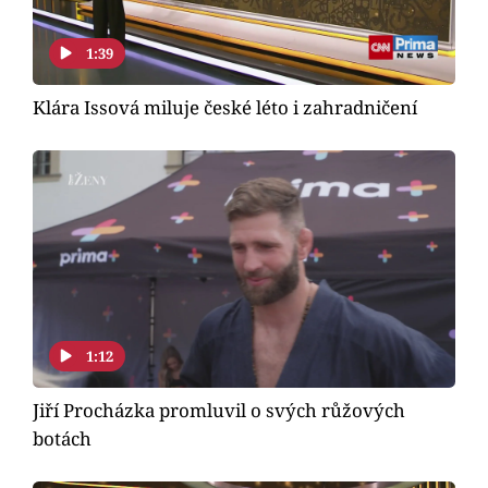
1:39
Klára Issová miluje české léto i zahradničení
1:12
Jiří Procházka promluvil o svých růžových
botách