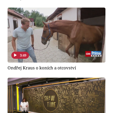
3:49
Ondřej Kraus o koních a otcovství