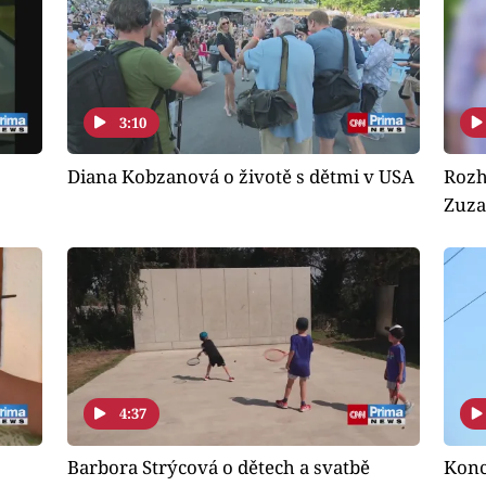
3:10
Diana Kobzanová o životě s dětmi v USA
Rozh
Zuza
4:37
Barbora Strýcová o dětech a svatbě
Konc