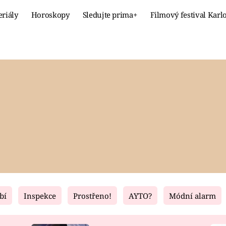
eriály
Horoskopy
Sledujte prima+
Filmový festival Karl
Celebrity
Recept
MÓDA A KRÁSA
HLAVNÍ JÍ
VZTAHY A SEX
SLADKÉ
PRIMA MAMINKA
ZDRAVÉ
bí
Inspekce
Prostřeno!
AYTO?
Módní alarm
Fresh
Living
RECEPTY
BYDLENÍ