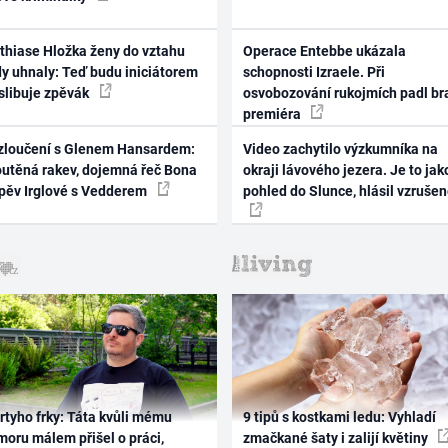
thiase Hložka ženy do vztahu
Operace Entebbe ukázala
dy uhnaly: Teď budu iniciátorem
schopnosti Izraele. Při
 slibuje zpěvák
osvobozování rukojmích padl br
premiéra
zloučení s Glenem Hansardem:
Video zachytilo výzkumníka na
outěná rakev, dojemná řeč Bona
okraji lávového jezera. Je to jak
zpěv Irglové s Vedderem
pohled do Slunce, hlásil vzruše
rtyho frky: Táta kvůli mému
9 tipů s kostkami ledu: Vyhladí
oru málem přišel o práci,
zmačkané šaty i zalijí květiny