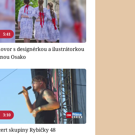
5:41
ovor s designérkou a ilustrátorkou
nou Osako
3:10
ert skupiny Rybičky 48