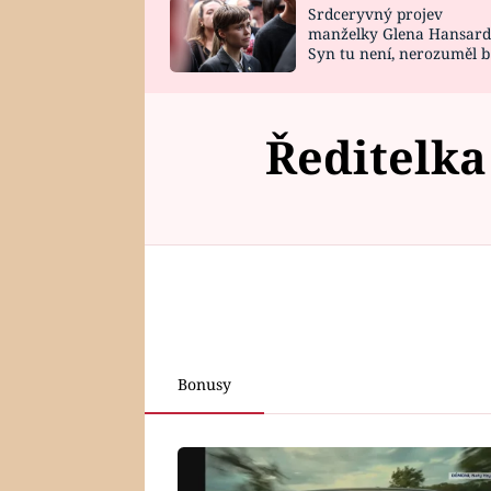
Srdceryvný projev
SNÁŘ
CELEBRITY
manželky Glena Hansard
Syn tu není, nerozuměl b
HOROSKOP NA
VAŘENÍ
tomu, vysvětlila
ROK 2023
Ředitelka
Bonusy