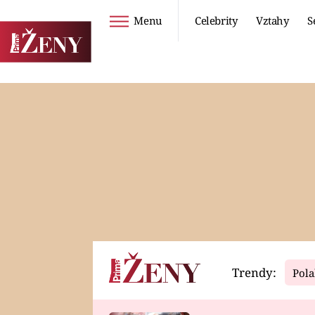
Menu
Celebrity
Vztahy
S
Seriály
Životní styl
ZOO
DIETY A HUBNUTÍ
PROSTŘENO!
CESTOVÁNÍ A
DOVOLENÁ
DUCH
ZDRAVÍ
Trendy:
Pola
Horoskopy
Video
ASTROČLÁNKY
SERIÁLY