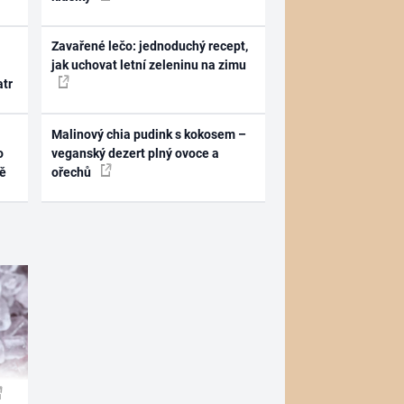
Zavařené lečo: jednoduchý recept,
jak uchovat letní zeleninu na zimu
atr
Malinový chia pudink s kokosem –
o
veganský dezert plný ovoce a
ně
ořechů