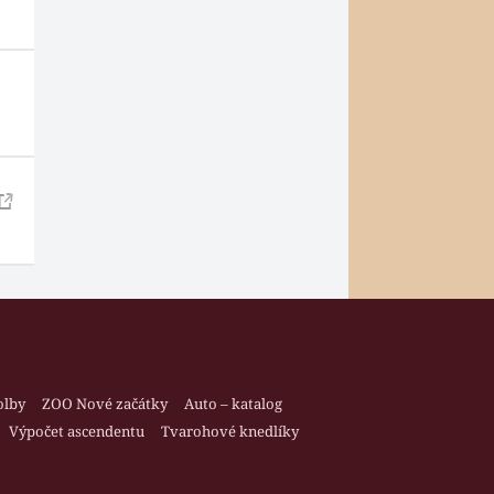
olby
ZOO Nové začátky
Auto – katalog
Výpočet ascendentu
Tvarohové knedlíky