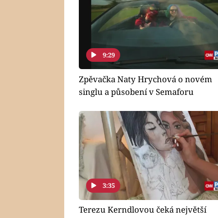
9:29
Zpěvačka Naty Hrychová o novém
singlu a působení v Semaforu
3:35
Terezu Kerndlovou čeká největší