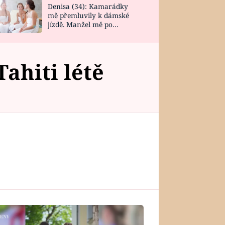
Denisa (34): Kamarádky
mě přemluvily k dámské
jízdě. Manžel mě po
návratu zaskočil
ahiti létě