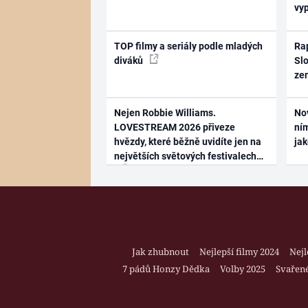
vy
TOP filmy a seriály podle mladých
Rap
diváků
Slo
ze
Nejen Robbie Williams.
No
LOVESTREAM 2026 přiveze
ním
hvězdy, které běžně uvidíte jen na
ja
největších světových festivalech
Jak zhubnout
Nejlepší filmy 2024
Nejl
7 pádů Honzy Dědka
Volby 2025
Svařené