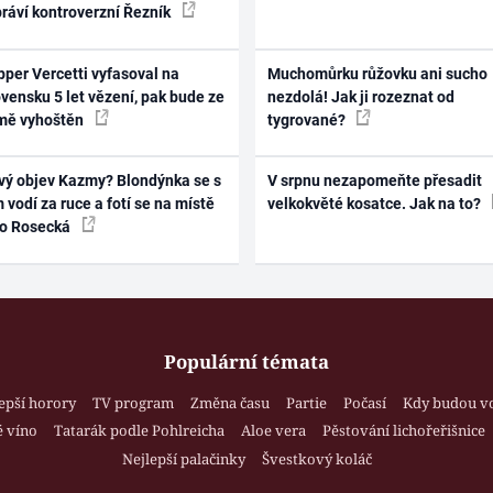
práví kontroverzní Řezník
per Vercetti vyfasoval na
Muchomůrku růžovku ani sucho
vensku 5 let vězení, pak bude ze
nezdolá! Jak ji rozeznat od
mě vyhoštěn
tygrované?
vý objev Kazmy? Blondýnka se s
V srpnu nezapomeňte přesadit
 vodí za ruce a fotí se na místě
velkokvěté kosatce. Jak na to?
ko Rosecká
Populární témata
epší horory
TV program
Změna času
Partie
Počasí
Kdy budou v
 víno
Tatarák podle Pohlreicha
Aloe vera
Pěstování lichořeřišnice
Nejlepší palačinky
Švestkový koláč