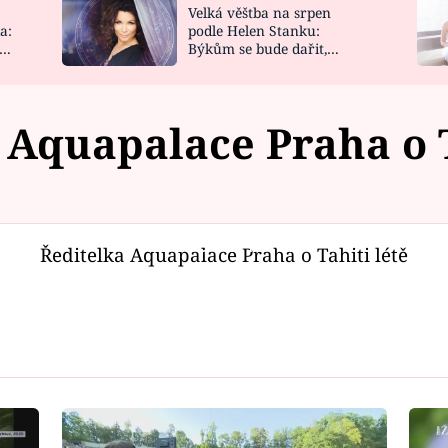
Velká věštba na srpen
NOVINKY
ZAHRADA
a:
podle Helen Stanku:
y
Býkům se bude dařit,
VIDEORECEPTY
DESIGN
Vodnáře čeká jízda
 Aquapalace Praha o T
Failed to fetch
Ředitelka Aquapalace Praha o Tahiti létě