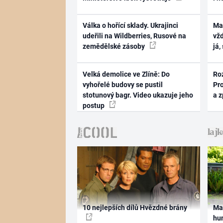
Válka o hořící sklady. Ukrajinci
Ma
udeřili na Wildberries, Rusové na
vž
zemědělské zásoby
já,
Velká demolice ve Zlíně: Do
Ro
vyhořelé budovy se pustil
Pr
stotunový bagr. Video ukazuje jeho
a 
postup
10 nejlepších dílů Hvězdné brány
Ma
hum