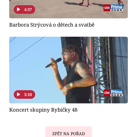
4:37
Barbora Strýcová o dětech a svatbě
3:10
Koncert skupiny Rybičky 48
ZPĚT NA POŘAD