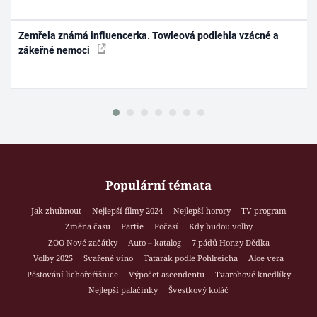
Zemřela známá influencerka. Towleová podlehla vzácné a
zákeřné nemoci
Populární témata
Jak zhubnout
Nejlepší filmy 2024
Nejlepší horory
TV program
Změna času
Partie
Počasí
Kdy budou volby
ZOO Nové začátky
Auto – katalog
7 pádů Honzy Dědka
Volby 2025
Svařené víno
Tatarák podle Pohlreicha
Aloe vera
Pěstování lichořeřišnice
Výpočet ascendentu
Tvarohové knedlíky
Nejlepší palačinky
Švestkový koláč