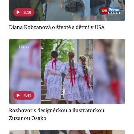
3:10
Diana Kobzanová o životě s dětmi v USA
5:41
Rozhovor s designérkou a ilustrátorkou
Zuzanou Osako