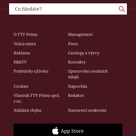
O FTV Prima
Management
Volná místa
Press
Reklama
Castingy a výzvy
HbbTV
Kontakty
Podmínky užívání
Zpracování osobních
údajů
Cookies
Nápověda
Vlastník FTV Prima spol.
Redakce
s r.o.
Nahlásit chybu
Nastavení soukromí
App Store