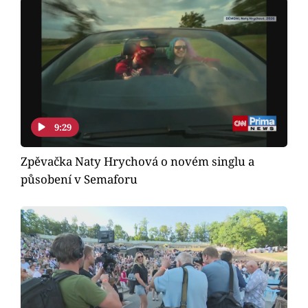
Horoskopy
Sledujte prima+
Filmový festival Karlovy Vary
Pořady
9:29
Mámy sobě
Zpěvačka Naty Hrychová o novém singlu a
působení v Semaforu
Přihlášení
Sledujte nás