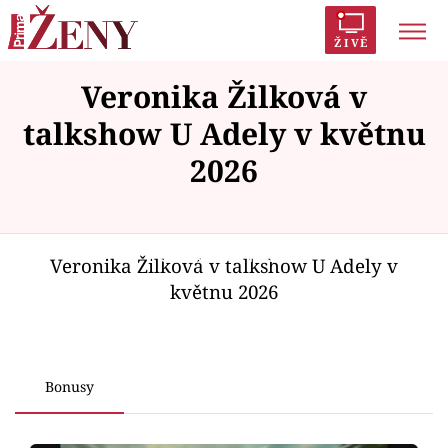
ŽIVĚ
Veronika Žilková v
Trendy:
Polabí
Inspekce
Prostřeno!
AYTO?
talkshow U Adely v květnu
Módní alarm
Zrádci
Proměny
2026
Failed to fetch
Témata
Veronika Žilková v talkshow U Adely v
květnu 2026
Celebrity
Vztahy
Bonusy
Seriály