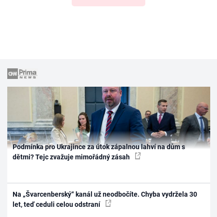
Podmínka pro Ukrajince za útok zápalnou lahví na dům s
dětmi? Tejc zvažuje mimořádný zásah
Na „Švarcenberský“ kanál už neodbočíte. Chyba vydržela 30
let, teď ceduli celou odstraní