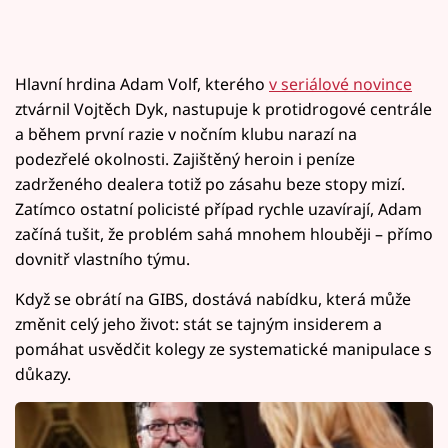
Hlavní hrdina Adam Volf, kterého
v seriálové novince
ztvárnil Vojtěch Dyk, nastupuje k protidrogové centrále
a během první razie v nočním klubu narazí na
podezřelé okolnosti. Zajištěný heroin i peníze
zadrženého dealera totiž po zásahu beze stopy mizí.
Zatímco ostatní policisté případ rychle uzavírají, Adam
začíná tušit, že problém sahá mnohem hlouběji – přímo
dovnitř vlastního týmu.
Když se obrátí na GIBS, dostává nabídku, která může
změnit celý jeho život: stát se tajným insiderem a
pomáhat usvědčit kolegy ze systematické manipulace s
důkazy.