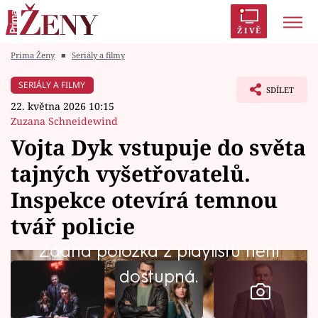
ŽIVĚ
Prima Ženy
■
Seriály a filmy
Trendy:
Polabí
Inspekce
Prostřeno!
AYTO?
SERIÁLY A FILMY
SDÍLET
Módní alarm
Zrádci
Proměny
22. května 2026 10:15
Zuzana Schneidewind
Vojta Dyk vstupuje do světa
tajných vyšetřovatelů.
Témata
Inspekce otevírá temnou
Celebrity
tvář policie
Žádná položka z playlistu není
Vztahy
dostupná.
Seriály