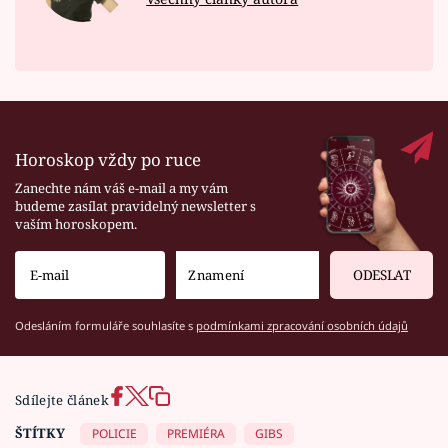
Horoskop vždy po ruce
Zanechte nám váš e-mail a my vám
budeme zasílat pravidelný newsletter s
vaším horoskopem.
ODESLAT
Odesláním formuláře souhlasíte s
podmínkami zpracování osobních údajů
Sdílejte článek
ŠTÍTKY
POLICIE
PREMIÉRA
GIBS