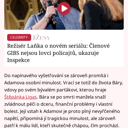
CELEBRITY
Režisér Laňka o novém seriálu: Členové
GIBS nejsou lovci policajtů, ukazuje
Inspekce
Do napínavého vyšetřování se zároveň promítá i
Adamova osobní minulost. Vrací se totiž do života Báry,
vdovy po svém bývalém parťákovi, kterou hraje
Štěpánka Ligas
. Bára se po smrti manžela snaží
zvládnout péči o dceru, finanční problémy i vlastní
bolest. Její vztah k Adamovi je proto plný nevyřčeného
napětí, připomíná jí tragickou minulost, ale zároveň
patří k málu lidí, kteří skutečně chápou, čím prochází.