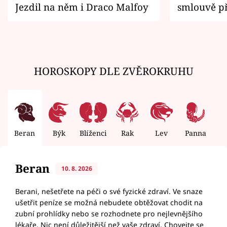
Jezdil na něm i Draco Malfoy
smlouvě př
zemřít
HOROSKOPY DLE ZVĚROKRUHU
Beran
Býk
Blíženci
Rak
Lev
Panna
V
Beran
10. 8. 2026
Berani, nešetřete na péči o své fyzické zdraví. Ve snaze
ušetřit peníze se možná nebudete obtěžovat chodit na
zubní prohlídky nebo se rozhodnete pro nejlevnějšího
lékaře. Nic není důležitější než vaše zdraví. Chovejte se