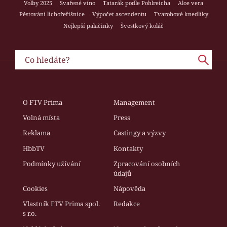
Volby 2025
Svařené víno
Tatarák podle Pohlreicha
Aloe vera
Pěstování lichořeřišnice
Výpočet ascendentu
Tvarohové knedlíky
Nejlepší palačinky
Švestkový koláč
O FTV Prima
Management
Volná místa
Press
Reklama
Castingy a výzvy
HbbTV
Kontakty
Podmínky užívání
Zpracování osobních
údajů
Cookies
Nápověda
Vlastník FTV Prima spol.
Redakce
s r.o.