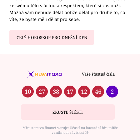
ke svému tělu s úctou a respektem, které si zaslouží.
Možná vám nebude dělat potíže dělat pro druhé to, co
víte, že byste měli dělat pro sebe.
CELÝ HOROSKOP PRO DNEŠNÍ DEN
Vaše šťastná čísla
10
27
38
17
12
46
2
ZKUSTE ŠTĚSTÍ
Ministerstvo financí varuje: Účastí na hazardní hře může
vzniknout závislost ⑱