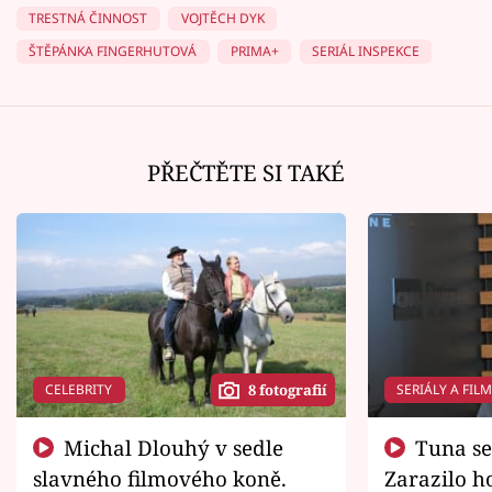
TRESTNÁ ČINNOST
VOJTĚCH DYK
ŠTĚPÁNKA FINGERHUTOVÁ
PRIMA+
SERIÁL INSPEKCE
PŘEČTĚTE SI TAKÉ
CELEBRITY
SERIÁLY A FIL
8 fotografií
Michal Dlouhý v sedle
Tuna se chtěl vrátit domů.
slavného filmového koně.
Zarazilo ho