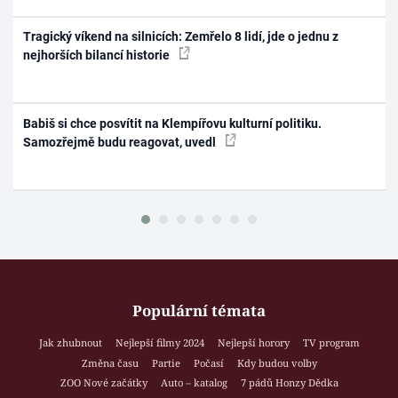
Tragický víkend na silnicích: Zemřelo 8 lidí, jde o jednu z
nejhorších bilancí historie
Babiš si chce posvítit na Klempířovu kulturní politiku.
Samozřejmě budu reagovat, uvedl
Populární témata
Jak zhubnout
Nejlepší filmy 2024
Nejlepší horory
TV program
Změna času
Partie
Počasí
Kdy budou volby
ZOO Nové začátky
Auto – katalog
7 pádů Honzy Dědka