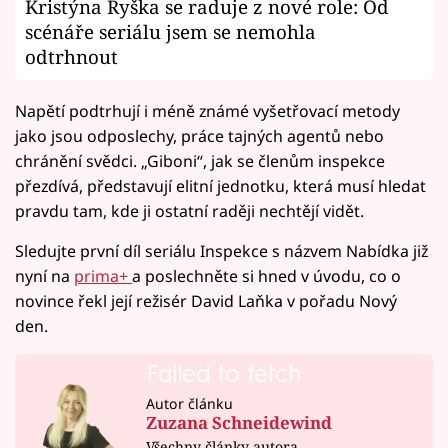
Kristýna Ryška se raduje z nové role: Od
scénáře seriálu jsem se nemohla
odtrhnout
Napětí podtrhují i méně známé vyšetřovací metody
jako jsou odposlechy, práce tajných agentů nebo
chránění svědci. „Giboni“, jak se členům inspekce
přezdívá, představují elitní jednotku, která musí hledat
pravdu tam, kde ji ostatní raději nechtějí vidět.
Sledujte první díl seriálu Inspekce s názvem Nabídka již
nyní na
prima+
a poslechněte si hned v úvodu, co o
novince řekl její režisér David Laňka v pořadu Nový
den.
Failed to fetch
Autor článku
Zuzana Schneidewind
Všechny články autora