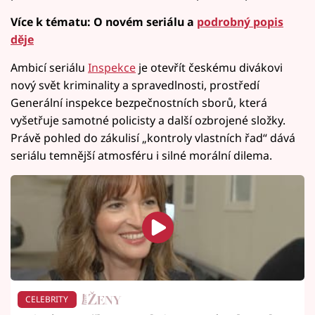
Více k tématu: O novém seriálu a
podrobný popis
děje
Ambicí seriálu
Inspekce
je otevřít českému divákovi
nový svět kriminality a spravedlnosti, prostředí
Generální inspekce bezpečnostních sborů, která
vyšetřuje samotné policisty a další ozbrojené složky.
Právě pohled do zákulisí „kontroly vlastních řad“ dává
seriálu temnější atmosféru i silné morální dilema.
CELEBRITY