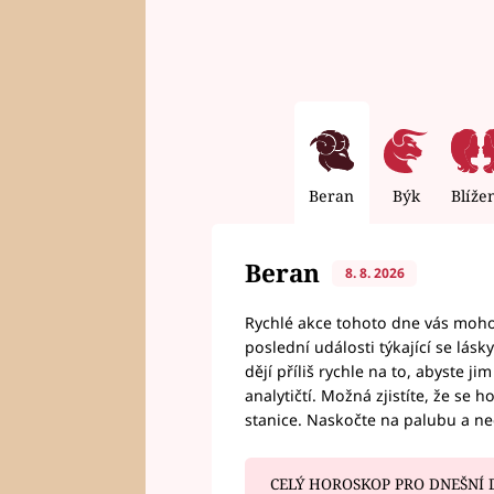
Beran
Býk
Blíže
Beran
8. 8. 2026
Rychlé akce tohoto dne vás mohou
poslední události týkající se lás
dějí příliš rychle na to, abyste 
analytičtí. Možná zjistíte, že se 
stanice. Naskočte na palubu a n
CELÝ HOROSKOP PRO DNEŠNÍ 