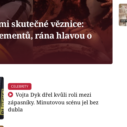
mi skutečné věznice:
ementů, rána hlavou o
CELEBRITY
Vojta Dyk dřel kvůli roli mezi
zápasníky. Minutovou scénu jel bez
dubla