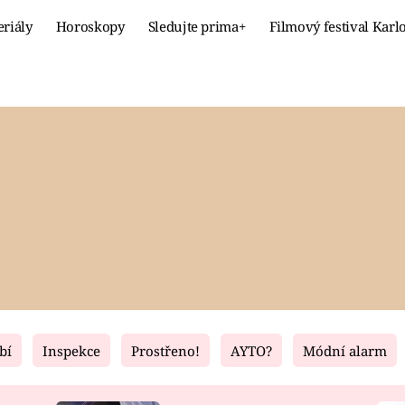
eriály
Horoskopy
Sledujte prima+
Filmový festival Karl
Celebrity
Recept
MÓDA A KRÁSA
HLAVNÍ JÍ
VZTAHY A SEX
SLADKÉ
PRIMA MAMINKA
ZDRAVÉ
bí
Inspekce
Prostřeno!
AYTO?
Módní alarm
Fresh
Living
RECEPTY
BYDLENÍ