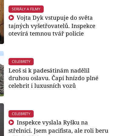
SERIÁLY A FILMY
Vojta Dyk vstupuje do světa
tajných vyšetřovatelů. Inspekce
otevírá temnou tvář policie
CELEBRITY
Leoš si k padesátinám nadělil
druhou oslavu. Čapí hnízdo plné
celebrit i luxusních vozů
CELEBRITY
Inspekce vyslala Ryšku na
střelnici. Jsem pacifista, ale roli beru