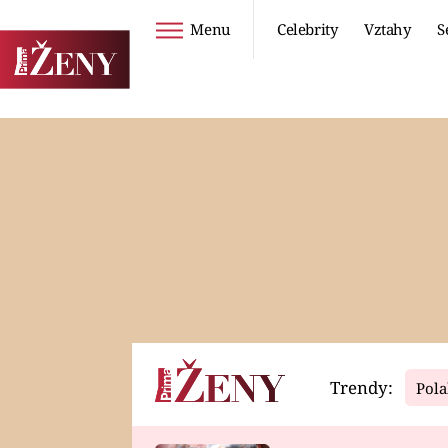
Menu
Celebrity
Vztahy
S
Seriály
Životní styl
ZOO
DIETY A HUBNUTÍ
PROSTŘENO!
CESTOVÁNÍ A
DOVOLENÁ
DUCH
ZDRAVÍ
Trendy:
Pola
Horoskopy
Video
ASTROČLÁNKY
SERIÁLY