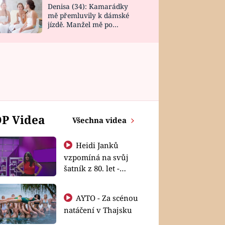
Denisa (34): Kamarádky
mě přemluvily k dámské
jízdě. Manžel mě po
návratu zaskočil
P Videa
Všechna videa
Heidi Janků
vzpomíná na svůj
šatník z 80. let -
Shopaholičky
AYTO - Za scénou
natáčení v Thajsku