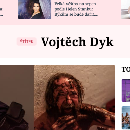
Velká věštba na srpen
NOVINKY
ZAHRADA
a:
podle Helen Stanku:
y
Býkům se bude dařit,
VIDEORECEPTY
DESIGN
Vodnáře čeká jízda
Vojtěch Dyk
ŠTÍTEK
TO