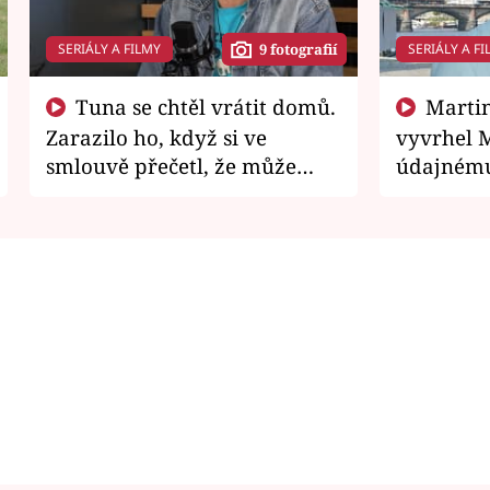
SERIÁLY A FILMY
SERIÁLY A FI
9 fotografií
Tuna se chtěl vrátit domů.
Martin Písařík jako
Zarazilo ho, když si ve
vyvrhel 
smlouvě přečetl, že může
údajnému
zemřít
je v nemil