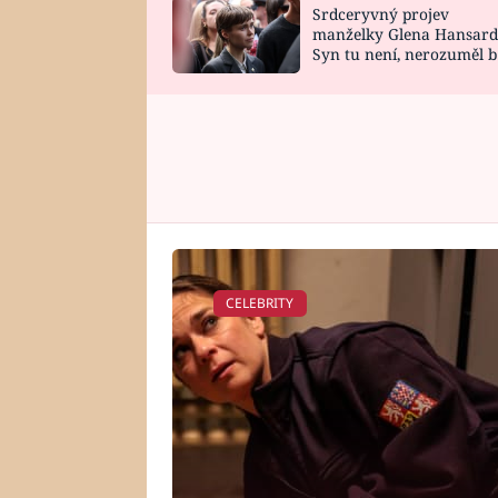
Srdceryvný projev
SNÁŘ
CELEBRITY
manželky Glena Hansard
Syn tu není, nerozuměl b
HOROSKOP NA
VAŘENÍ
tomu, vysvětlila
ROK 2023
CELEBRITY