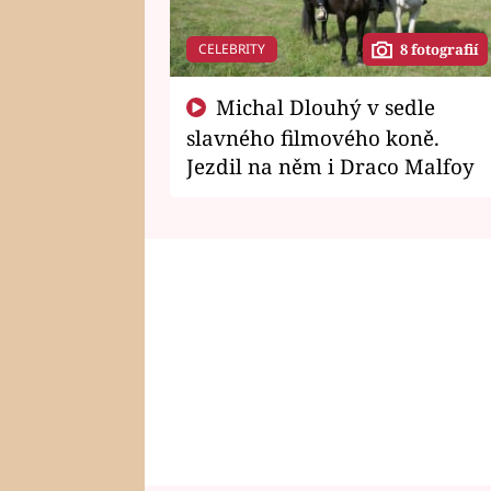
CELEBRITY
8 fotografií
Michal Dlouhý v sedle
slavného filmového koně.
Jezdil na něm i Draco Malfoy