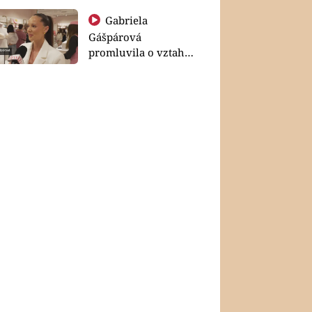
Gabriela
Gášpárová
promluvila o vztahu
a zakládání rodiny