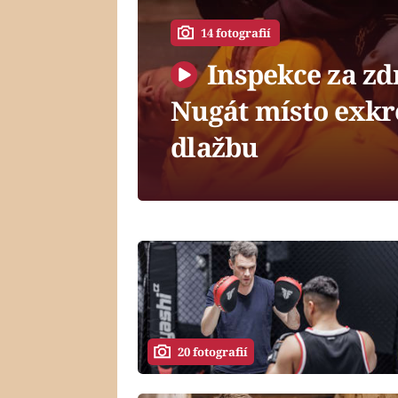
14 fotografií
Inspekce za zd
Nugát místo exkr
dlažbu
20 fotografií