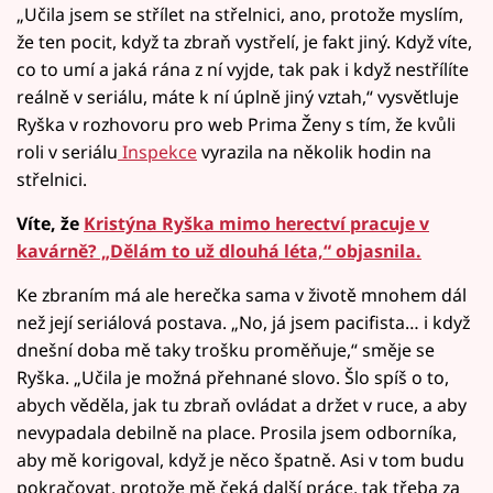
„Učila jsem se střílet na střelnici, ano, protože myslím,
že ten pocit, když ta zbraň vystřelí, je fakt jiný. Když víte,
co to umí a jaká rána z ní vyjde, tak pak i když nestřílíte
reálně v seriálu, máte k ní úplně jiný vztah,“ vysvětluje
Ryška v rozhovoru pro web Prima Ženy s tím, že kvůli
roli v seriálu
Inspekce
vyrazila na několik hodin na
střelnici.
Víte, že
Kristýna Ryška mimo herectví pracuje v
kavárně? „Dělám to už dlouhá léta,“ objasnila.
Ke zbraním má ale herečka sama v životě mnohem dál
než její seriálová postava. „No, já jsem pacifista… i když
dnešní doba mě taky trošku proměňuje,“ směje se
Ryška. „Učila je možná přehnané slovo. Šlo spíš o to,
abych věděla, jak tu zbraň ovládat a držet v ruce, a aby
nevypadala debilně na place. Prosila jsem odborníka,
aby mě korigoval, když je něco špatně. Asi v tom budu
pokračovat, protože mě čeká další práce, tak třeba za