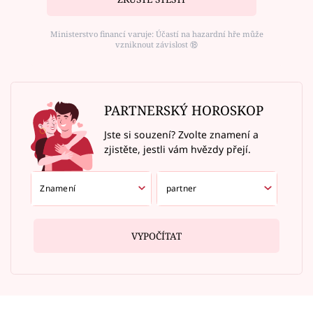
Ministerstvo financí varuje: Účastí na hazardní hře může
vzniknout závislost ⑱
PARTNERSKÝ HOROSKOP
Jste si souzení? Zvolte znamení a
zjistěte, jestli vám hvězdy přejí.
VYPOČÍTAT