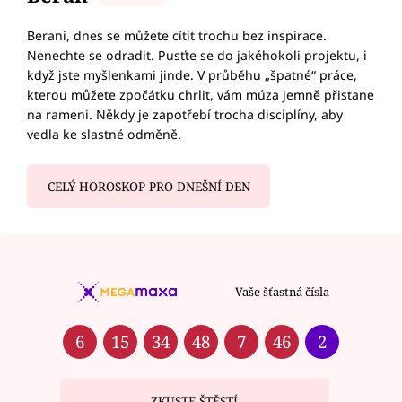
Berani, dnes se můžete cítit trochu bez inspirace.
Nenechte se odradit. Pusťte se do jakéhokoli projektu, i
když jste myšlenkami jinde. V průběhu „špatné“ práce,
kterou můžete zpočátku chrlit, vám múza jemně přistane
na rameni. Někdy je zapotřebí trocha disciplíny, aby
vedla ke slastné odměně.
CELÝ HOROSKOP PRO DNEŠNÍ DEN
Vaše šťastná čísla
6
15
34
48
7
46
2
ZKUSTE ŠTĚSTÍ