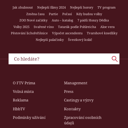
Jak zhubnout
Nejlepší filmy 2024
Nejlepší horory
TV program
Změna času
Partie
Počasí
Kdy budou volby
ZOO Nové začátky
Auto – katalog
7 pádů Honzy Dědka
Volby 2025
Svařené víno
Tatarák podle Pohlreicha
Aloe vera
Pěstování lichořeřišnice
Výpočet ascendentu
Tvarohové knedlíky
Nejlepší palačinky
Švestkový koláč
O FTV Prima
Management
Volná místa
Press
Reklama
Castingy a výzvy
HbbTV
Kontakty
Podmínky užívání
Zpracování osobních
údajů