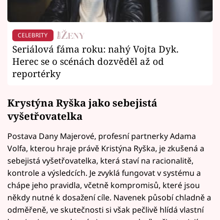
CELEBRITY
Seriálová fáma roku: nahý Vojta Dyk.
Herec se o scénách dozvěděl až od
reportérky
Krystýna Ryška jako sebejistá
vyšetřovatelka
Postava Dany Majerové, profesní partnerky Adama
Volfa, kterou hraje právě Kristýna Ryška, je zkušená a
sebejistá vyšetřovatelka, která staví na racionalitě,
kontrole a výsledcích. Je zvyklá fungovat v systému a
chápe jeho pravidla, včetně kompromisů, které jsou
někdy nutné k dosažení cíle. Navenek působí chladně a
odměřeně, ve skutečnosti si však pečlivě hlídá vlastní