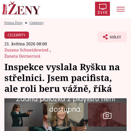
ŽIVĚ
Prima Ženy
■
Celebrity
Trendy:
Polabí
Inspekce
Prostřeno!
AYTO?
CELEBRITY
SDÍLET
Módní alarm
Zrádci
Proměny
21. května 2026 08:00
Zuzana Schneidewind
,
Žaneta Dernerová
Inspekce vyslala Ryšku na
Témata
střelnici. Jsem pacifista,
ale roli beru vážně, říká
Celebrity
Žádná položka z playlistu není
Vztahy
dostupná.
Seriály