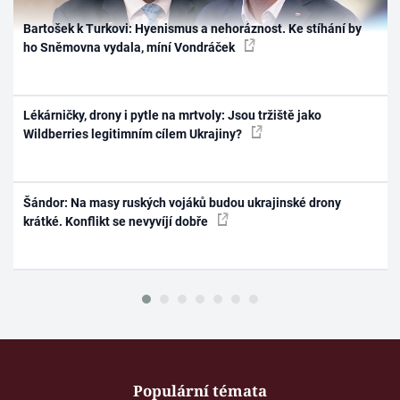
Bartošek k Turkovi: Hyenismus a nehoráznost. Ke stíhání by
ho Sněmovna vydala, míní Vondráček
Lékárničky, drony i pytle na mrtvoly: Jsou tržiště jako
Wildberries legitimním cílem Ukrajiny?
Šándor: Na masy ruských vojáků budou ukrajinské drony
krátké. Konflikt se nevyvíjí dobře
Populární témata