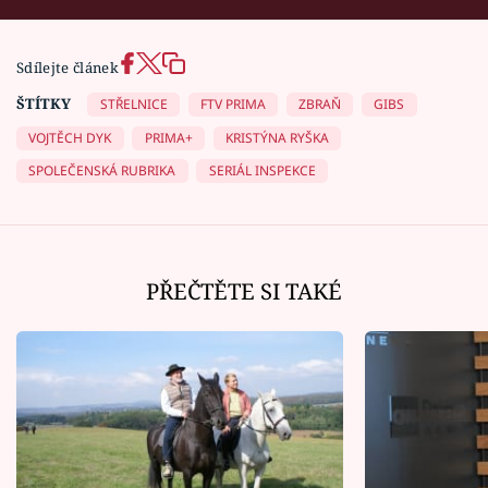
Sdílejte článek
ŠTÍTKY
STŘELNICE
FTV PRIMA
ZBRAŇ
GIBS
VOJTĚCH DYK
PRIMA+
KRISTÝNA RYŠKA
SPOLEČENSKÁ RUBRIKA
SERIÁL INSPEKCE
PŘEČTĚTE SI TAKÉ