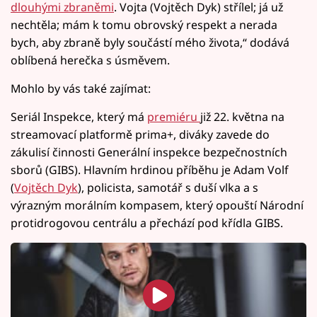
dlouhými zbraněmi
. Vojta (Vojtěch Dyk) střílel; já už
nechtěla; mám k tomu obrovský respekt a nerada
bych, aby zbraně byly součástí mého života,“ dodává
oblíbená herečka s úsměvem.
Mohlo by vás také zajímat:
Seriál Inspekce, který má
premiéru
již 22. května na
streamovací platformě prima+, diváky zavede do
zákulisí činnosti Generální inspekce bezpečnostních
sborů (GIBS). Hlavním hrdinou příběhu je Adam Volf
(
Vojtěch Dyk
), policista, samotář s duší vlka a s
výrazným morálním kompasem, který opouští Národní
protidrogovou centrálu a přechází pod křídla GIBS.