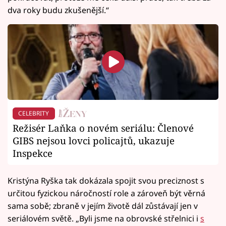
dva roky budu zkušenější.“
CELEBRITY
Režisér Laňka o novém seriálu: Členové
GIBS nejsou lovci policajtů, ukazuje
Inspekce
Kristýna Ryška tak dokázala spojit svou preciznost s
určitou fyzickou náročností role a zároveň být věrná
sama sobě; zbraně v jejím životě dál zůstávají jen v
seriálovém světě. „Byli jsme na obrovské střelnici i
s