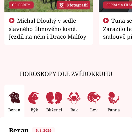
CELEBRITY
SERIÁLY A FIL
8 fotografií
Michal Dlouhý v sedle
Tuna se chtěl vrátit domů.
slavného filmového koně.
Zarazilo ho
Jezdil na něm i Draco Malfoy
smlouvě př
zemřít
HOROSKOPY DLE ZVĚROKRUHU
Beran
Býk
Blíženci
Rak
Lev
Panna
V
Beran
6. 8. 2026