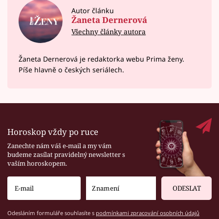
Autor článku
Žaneta Dernerová
Všechny články autora
Žaneta Dernerová je redaktorka webu Prima ženy.
Píše hlavně o českých seriálech.
Horoskop vždy po ruce
Zanechte nám váš e-mail a my vám
budeme zasílat pravidelný newsletter s
vaším horoskopem.
ODESLAT
Odesláním formuláře souhlasíte s
podmínkami zpracování osobních údajů