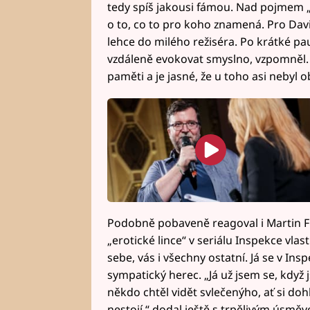
tedy spíš jakousi fámou. Nad pojmem „e
o to, co to pro koho znamená. Pro Davi
lehce do milého režiséra. Po krátké pa
vzdáleně evokovat smyslno, vzpomněl. „
paměti a je jasné, že u toho asi nebyl o
Podobně pobaveně reagoval i Martin Fi
„erotické lince“ v seriálu Inspekce vl
sebe, vás i všechny ostatní. Já se v In
sympatický herec. „Já už jsem se, když 
někdo chtěl vidět svlečenýho, ať si doh
nestojí,“ dodal ještě s trpělivým úsmě