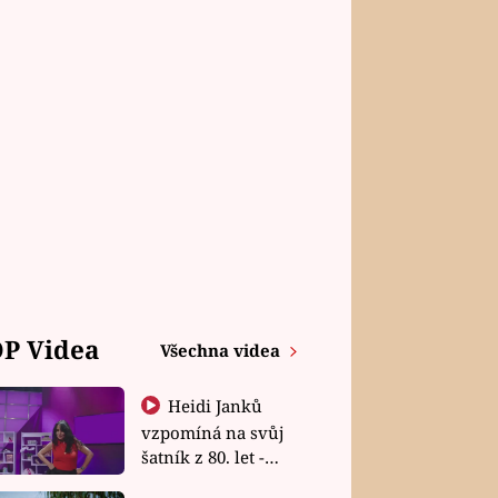
P Videa
Všechna videa
Heidi Janků
vzpomíná na svůj
šatník z 80. let -
Shopaholičky