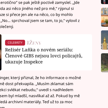
rotično“ se pak ještě poctivě zamyslel. „Jde
da asi něco jiného než pro mě,“ rýpnul si
uze si přece jen ale na něco, co by mohlo
No… sprchoval jsem se tam, to jo,“ vylovil z
blečený.
CELEBRITY
Režisér Laňka o novém seriálu:
Členové GIBS nejsou lovci policajtů,
ukazuje Inspekce
nger, který přiznal, že ho informace o možné
astně dost překvapila. „Musím zklamat sám
spekci svlékat nebudu,“ uvedl s nadhledem
jsem byl mladší, nasvlíkal až až. Pokud by mě
ledá archivní materiály. Teď už to za moc
vem.