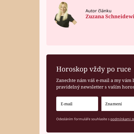
Autor článku
Zuzana Schneidew
Horoskop vždy po ruce
Zanechte nám váš e-mail a my vám 
pravidelný newsletter s vaším hor
Odesláním formuláře souhlasíte s
podmínkami zp