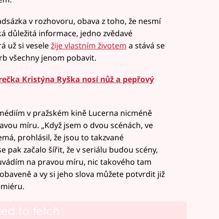
adsázka v rozhovoru, obava z toho, že nesmí
á důležitá informace, jedno zvědavé
á už si vesele
žije vlastním životem
a stává se
drb všechny jenom pobavit.
rečka Kristýna Ryška nosí nůž a pepřový
 médiím v pražském kině Lucerna nicméně
pravou míru. „Když jsem o dvou scénách, ve
á, prohlásil, že jsou to takzvané
 pak začalo šířit, že v seriálu budou scény,
 uvádím na pravou míru, nic takového tam
obaveně a vy si jeho slova můžete potvrdit již
emiéru.
led to fetch