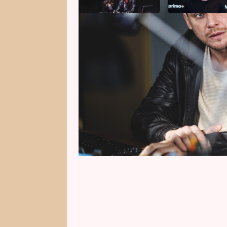
Natáčení nového kriminálního ser
informace? To je občas detekti
Prima Ženy o tom ví své, stejně 
tajemstvím berou s nadhledem 
profese.