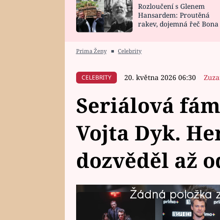
Rozloučení s Glenem
SNÁŘ
CELEBRITY
Hansardem: Proutěná
rakev, dojemná řeč Bona
HOROSKOP NA
VAŘENÍ
zpěv Irglové s Vedderem
ROK 2023
Prima Ženy
■
Celebrity
20. května 2026 06:30
Zuza
CELEBRITY
Seriálová fám
Vojta Dyk. He
dozvěděl až o
Žádná položka z 