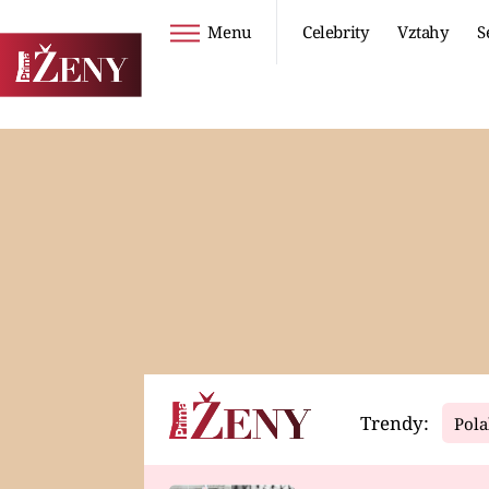
Menu
Celebrity
Vztahy
S
Seriály
Životní styl
ZOO
DIETY A HUBNUTÍ
PROSTŘENO!
CESTOVÁNÍ A
DOVOLENÁ
DUCH
ZDRAVÍ
Trendy:
Pola
Horoskopy
Video
ASTROČLÁNKY
SERIÁLY