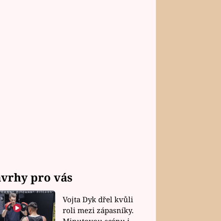
vrhy pro vás
Vojta Dyk dřel kvůli
roli mezi zápasníky.
Minutovou scénu jel