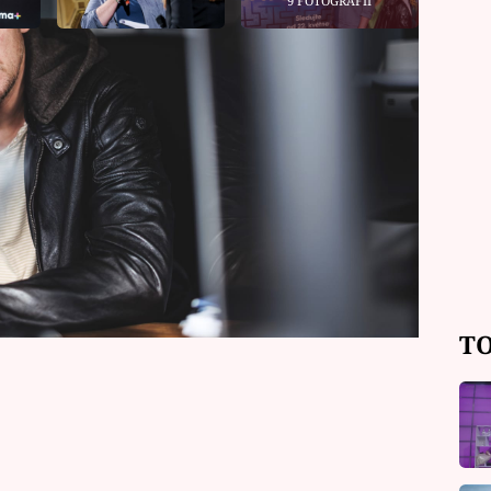
9 FOTOGRAFIÍ
iálu je jedna věc. Sbírat o něm
vka sama o sobě. Redaktorka magazínu
tak herci, kteří rozhovory obestřené
a humorem jako součást nelehké
TO