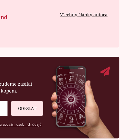
Všechny články autora
ind
budeme zasílat
oskopem.
ODESLAT
racování osobních údajů