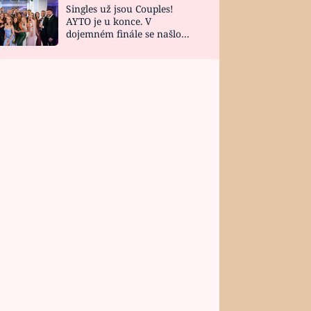
Singles už jsou Couples!
AYTO je u konce. V
dojemném finále se našlo
všech 10 Perfect Matchů