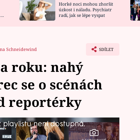
Horké noci mohou zhoršit
NOVINKY
ZAHRADA
úzkost i náladu. Psychiatr
 a
radí, jak se lépe vyspat
VIDEORECEPTY
DESIGN
na Schneidewind
SDÍLET
a roku: nahý
rec se o scénách
d reportérky
playlistu není dostupná.