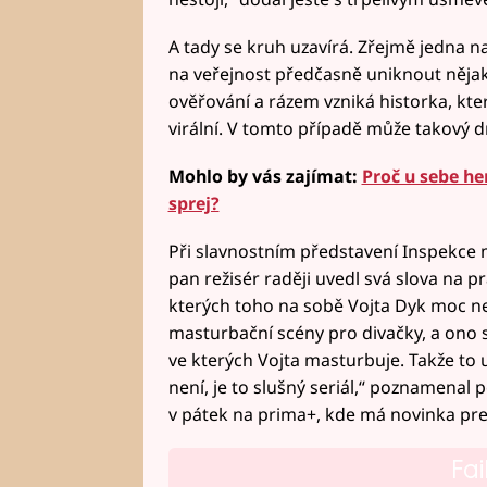
A tady se kruh uzavírá. Zřejmě jedna n
na veřejnost předčasně uniknout nějak
ověřování a rázem vzniká historka, kter
virální. V tomto případě může takový 
Mohlo by vás zajímat:
Proč u sebe he
sprej?
Při slavnostním představení Inspekce
pan režisér raději uvedl svá slova na 
kterých toho na sobě Vojta Dyk moc nem
masturbační scény pro divačky, a ono se
ve kterých Vojta masturbuje. Takže to
není, je to slušný seriál,“ poznamenal p
v pátek na prima+, kde má novinka pr
Fai