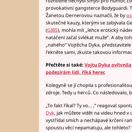
rozhodně nechybí smysl pro humor, což
provokativní gangsterce Bodyguardi. T
Žanetou Dernerovou naznačil, že by
os
skutečné kauzy, kterými se zabývala G
(
GIBS
), mohla mít „lehce erotický náde
natáčení začal svlékat muže“. A aby to
„nahého“ Vojtěcha Dyka, představitele
řekněte sami, zkuste takovou informaci 
Přečtěte si také:
Vojtu Dyka ovlivnila
podezírám lidi, říká herec
Kolegyně se jí chopila s profesionalitou
zdroje. Tedy u herců. Co následovalo, by
„To fakt říkal? Ty vo… ,“ reagoval spo
Dyk
, jak můžete vidět na videu hned v
vystřídal smích a nechápavé krčení ramen
spoustu věcí nepamatuju, ale tohleto? T