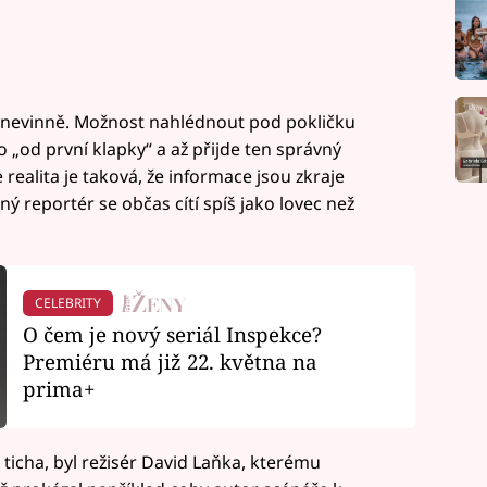
 nevinně. Možnost nahlédnout pod pokličku
o „od první klapky“ a až přijde ten správný
 realita je taková, že informace jsou zkraje
ný reportér se občas cítí spíš jako lovec než
CELEBRITY
O čem je nový seriál Inspekce?
Premiéru má již 22. května na
prima+
ticha, byl režisér David Laňka, kterému