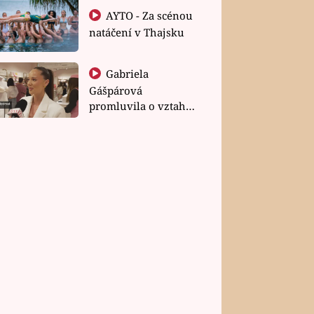
AYTO - Za scénou
natáčení v Thajsku
Gabriela
Gášpárová
promluvila o vztahu
a zakládání rodiny