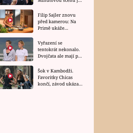
bez dubla
Filip Sajler znovu
před kamerou: Na
Primě ukáže
poctivou kuchyni i
rychlé recepty
Vyřazení se
tentokrát nekonalo.
Dvojčata ale mají po
uzavření třetí etapy
závodu nůž na krku
Šok v Kambodži.
Favoritky Chicas
končí, závod ukázal
svou nejtvrdší tvář