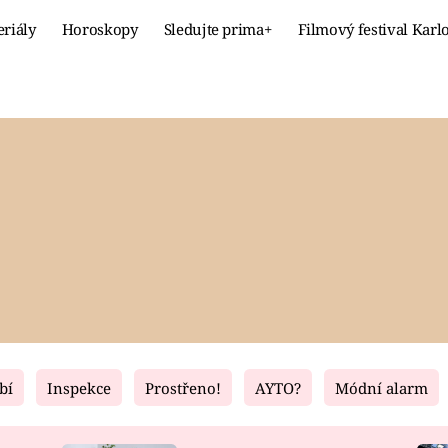
eriály
Horoskopy
Sledujte prima+
Filmový festival Karl
Celebrity
Recept
MÓDA A KRÁSA
HLAVNÍ JÍ
VZTAHY A SEX
SLADKÉ
PRIMA MAMINKA
ZDRAVÉ
bí
Inspekce
Prostřeno!
AYTO?
Módní alarm
Fresh
Living
RECEPTY
BYDLENÍ