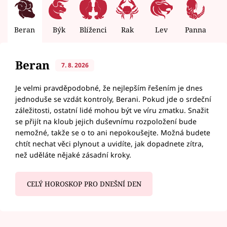
Beran
Býk
Blíženci
Rak
Lev
Panna
V
Beran
7. 8. 2026
Je velmi pravděpodobné, že nejlepším řešením je dnes
jednoduše se vzdát kontroly, Berani. Pokud jde o srdeční
záležitosti, ostatní lidé mohou být ve víru zmatku. Snažit
se přijít na kloub jejich duševnímu rozpoložení bude
nemožné, takže se o to ani nepokoušejte. Možná budete
chtít nechat věci plynout a uvidíte, jak dopadnete zítra,
než uděláte nějaké zásadní kroky.
CELÝ HOROSKOP PRO DNEŠNÍ DEN