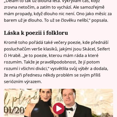
„Dělám to tak už dlouhá léta. Vykrývám čas, když
zrovna netočím, a zatím to vychází. Ale samozřejmě
mám propady, když dlouho nic není. Ono jako měsíc za
barem už je dlouho. To už se člověku nelíbí,“ popsala.
Láska k poezii i folkloru
Kromě toho pořádá také večery poezie, kde přednáší
posluchačům verše klasiků, jakými jsou Skácel, Seifert
či Hrabě. „Je to poezie, kterou mám ráda a které
rozumím. Takže je pravděpodobnost, že jí potom
rozumí i všichni diváci,“ vysvětlila svůj výběr a dodala,
že má při přednesu někdy problém se svým příliš
seriózním výrazem.