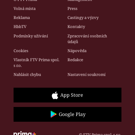
Volná místa
Press
Reklama
Castingy a výzvy
HbbTV
Kontakty
Podmínky užívání
Zpracování osobních
údajů
Cookies
Nápověda
Vlastník FTV Prima spol.
Redakce
s r.o.
Nahlásit chybu
Nastavení soukromí
App Store
Google Play
© FTV Prima spol. s r.o.