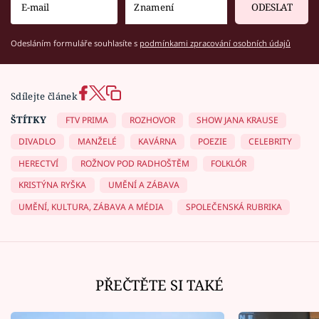
ODESLAT
Odesláním formuláře souhlasíte s
podmínkami zpracování osobních údajů
Sdílejte článek
ŠTÍTKY
FTV PRIMA
ROZHOVOR
SHOW JANA KRAUSE
DIVADLO
MANŽELÉ
KAVÁRNA
POEZIE
CELEBRITY
HERECTVÍ
ROŽNOV POD RADHOŠTĚM
FOLKLÓR
KRISTÝNA RYŠKA
UMĚNÍ A ZÁBAVA
UMĚNÍ, KULTURA, ZÁBAVA A MÉDIA
SPOLEČENSKÁ RUBRIKA
PŘEČTĚTE SI TAKÉ