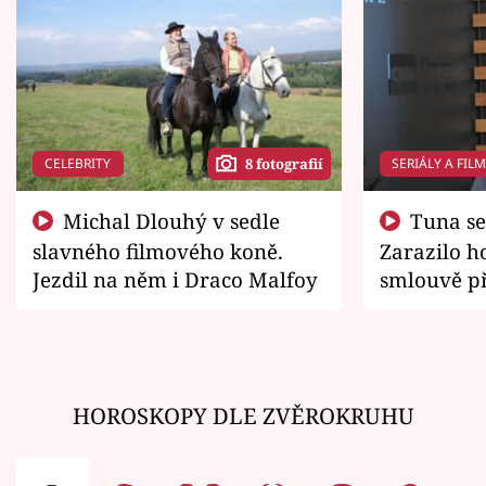
CELEBRITY
SERIÁLY A FIL
8 fotografií
Michal Dlouhý v sedle
Tuna se chtěl vrátit domů.
slavného filmového koně.
Zarazilo ho
Jezdil na něm i Draco Malfoy
smlouvě př
zemřít
HOROSKOPY DLE ZVĚROKRUHU