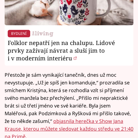
BYDLENÍ
Folklor nepatří jen na chalupu. Lidové
prvky zažívají návrat a sluší jim to
i v moderním interiéru
Přestože je sám vynikající tanečník, dnes už moc
nevystupuje. „Už je spíš jen komanduje,“ prozradila se
smíchem Kristýna, která se rozhodla vzít si příjmení
svého manžela bez přechýlení. „Přišlo mi nepraktické
brát si už třetí jméno ve své kariéře. Byla jsem
Maléřová, pak Podzimková a Ryšková mi přišlo takové,
že to někde zašumí,“
objasnila herečka v Show Jana
Krause, kterou můžete sledovat každou středu ve 21:40
na Primě.