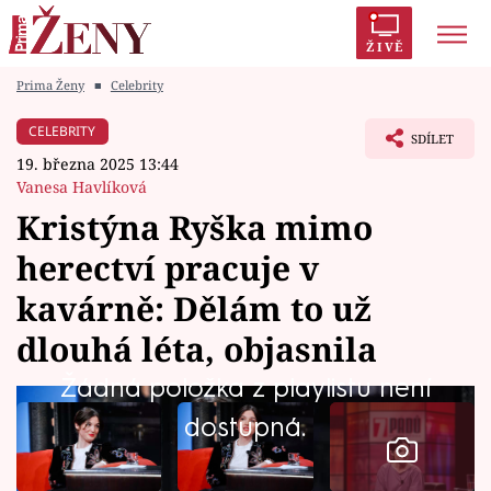
ŽIVĚ
Prima Ženy
■
Celebrity
Trendy:
Polabí
Inspekce
Prostřeno!
AYTO?
CELEBRITY
SDÍLET
Módní alarm
Zrádci
Proměny
19. března 2025 13:44
Vanesa Havlíková
Kristýna Ryška mimo
herectví pracuje v
Témata
kavárně: Dělám to už
Celebrity
dlouhá léta, objasnila
Žádná položka z playlistu není
Vztahy
dostupná.
Seriály