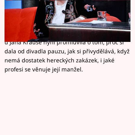
Horoskopy
Herečku Krystýnu Ryšku (39) můžete vídat jak
Sledujte prima+
ve filmu, tak na televizních obrazovkách a
Filmový festival Karlovy Vary
dříve také na divadelních prknech. V talkshow
u Jana Krause nyní promluvila o tom, proč si
Pořady
dala od divadla pauzu, jak si přivydělává, když
nemá dostatek hereckých zakázek, i jaké
Mámy sobě
profesi se věnuje její manžel.
Přihlášení
Sledujte nás