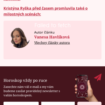
Kristýna Ryška před časem promluvila také o
milostných scénách:
Failed to fetch
Autor článku
Vanesa Havlíková
Všechny články autora
Horoskop vždy po ruce
Zanechte nám váš e-mail a my vám
budeme zasílat pravidelný newsletter s
vaším horoskopem.