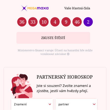
Vaše šťastná čísla
36
33
10
4
9
46
2
ZKUSTE ŠTĚSTÍ
Ministerstvo financí varuje: Účastí na hazardní hře může
vzniknout závislost ⑱
PARTNERSKÝ HOROSKOP
Jste si souzení? Zvolte znamení a
zjistěte, jestli vám hvězdy přejí.