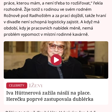
práce, kterou mám, a není třeba to rozšiřovat,“ řekla
rozhodně. Žije totiž s rodinou ve svém rodném
Rožnově pod Radhoštěm a za prací dojíždí, takže hraní
v divadle není schopná logisticky zajistit. A když má
období, kdy je pracovních nabídek méně, nemá
problém vypomoct v místní rodinné kavárně.
CELEBRITY
Iva Hüttnerová zažila násilí na place.
Herečku poprvé zastupovala dublérka