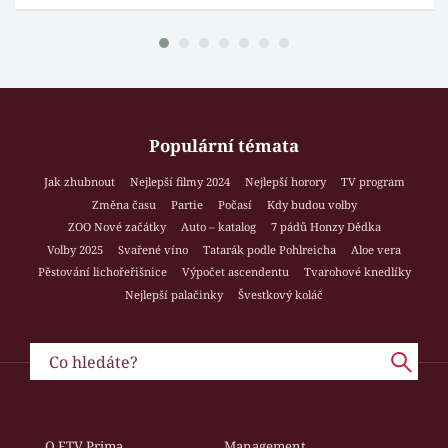
Populární témata
Jak zhubnout
Nejlepší filmy 2024
Nejlepší horory
TV program
Změna času
Partie
Počasí
Kdy budou volby
ZOO Nové začátky
Auto – katalog
7 pádů Honzy Dědka
Volby 2025
Svařené víno
Tatarák podle Pohlreicha
Aloe vera
Pěstování lichořeřišnice
Výpočet ascendentu
Tvarohové knedlíky
Nejlepší palačinky
Švestkový koláč
O FTV Prima
Management