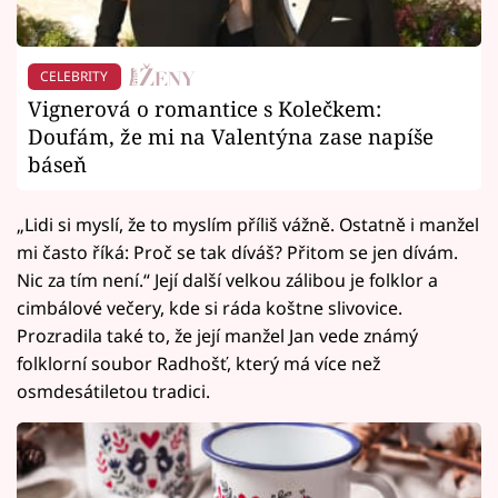
CELEBRITY
Vignerová o romantice s Kolečkem:
Doufám, že mi na Valentýna zase napíše
báseň
„Lidi si myslí, že to myslím příliš vážně. Ostatně i manžel
mi často říká: Proč se tak díváš? Přitom se jen dívám.
Nic za tím není.“ Její další velkou zálibou je folklor a
cimbálové večery, kde si ráda koštne slivovice.
Prozradila také to, že její manžel Jan vede známý
folklorní soubor Radhošť, který má více než
osmdesátiletou tradici.