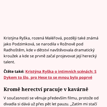
Kristýna Ryška, rozená Maléřová, později také známá
jako Podzimková, se narodila v Rožnově pod
Radhoštěm, kde v dětství navštěvovala dramatický
kroužek a kde se prvně začal projevovat její herecký
talent.
Čtěte také:
Kristýna Ryška o intimních scénách: S
Dykem to šlo, pro Hese to se mnou bylo poprvé
Kromě herectví pracuje v kavárně
V současnosti se věnuje především filmu, protože od
divadla si dává už přes pět let pauzu. „Zatím mi stačí