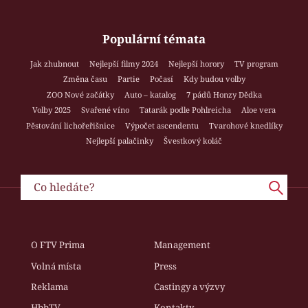
Populární témata
Jak zhubnout
Nejlepší filmy 2024
Nejlepší horory
TV program
Změna času
Partie
Počasí
Kdy budou volby
ZOO Nové začátky
Auto – katalog
7 pádů Honzy Dědka
Volby 2025
Svařené víno
Tatarák podle Pohlreicha
Aloe vera
Pěstování lichořeřišnice
Výpočet ascendentu
Tvarohové knedlíky
Nejlepší palačinky
Švestkový koláč
O FTV Prima
Management
Volná místa
Press
Reklama
Castingy a výzvy
HbbTV
Kontakty