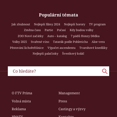
Populární témata
Jak zhubnout
Nejlepší filmy 2024
Nejlepší horory
TV program
Změna času
Partie
Počasí
Kdy budou volby
ZOO Nové začátky
Auto – katalog
7 pádů Honzy Dědka
Volby 2025
Svařené víno
Tatarák podle Pohlreicha
Aloe vera
Pěstování lichořeřišnice
Výpočet ascendentu
Tvarohové knedlíky
Nejlepší palačinky
Švestkový koláč
O FTV Prima
Management
Volná místa
Press
Reklama
Castingy a výzvy
HbbTV
Kontakty