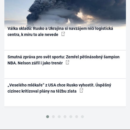
Válka skladů: Rusko a Ukrajina si navzájem ničí logistická
centra, k míru to ale nevede
Smutná zpráva pro svět sportu: Zemřel pětinásobný šampion
NBA. Nelson zářil i jako trenér
„Veselého mlékaře“ z USA chce Rusko vyhostit. Úspěšný
cizinec kritizoval plány na těžbu zlata