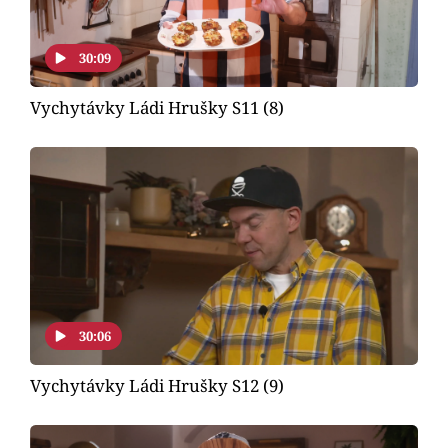
Horoskopy
Sledujte prima+
30:09
Filmový festival Karlovy Vary
Vychytávky Ládi Hrušky S11 (8)
Pořady
Mámy sobě
Přihlášení
Sledujte nás
30:06
Vychytávky Ládi Hrušky S12 (9)