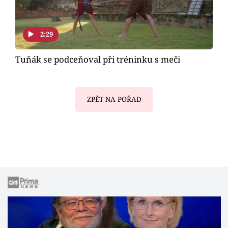
2:29
Tuňák se podceňoval při tréninku s meči
ZPĚT NA POŘAD