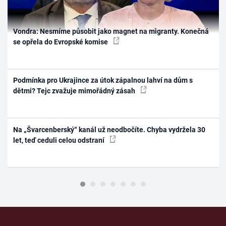
Vondra: Nesmíme působit jako magnet na migranty. Konečná
se opřela do Evropské komise
Podmínka pro Ukrajince za útok zápalnou lahví na dům s
dětmi? Tejc zvažuje mimořádný zásah
Na „Švarcenberský“ kanál už neodbočíte. Chyba vydržela 30
let, teď ceduli celou odstraní