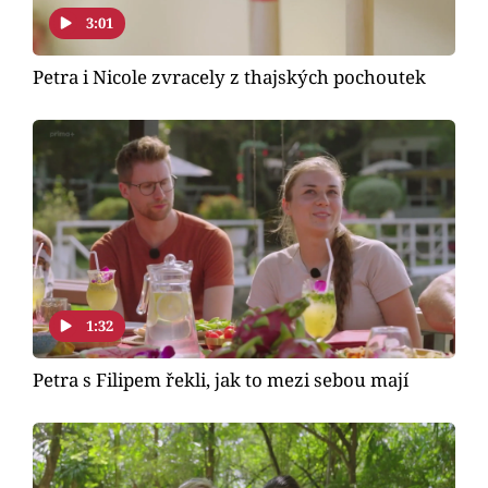
Horoskopy
3:01
Sledujte prima+
Petra i Nicole zvracely z thajských pochoutek
Filmový festival Karlovy Vary
Pořady
Mámy sobě
Přihlášení
1:32
Sledujte nás
Petra s Filipem řekli, jak to mezi sebou mají