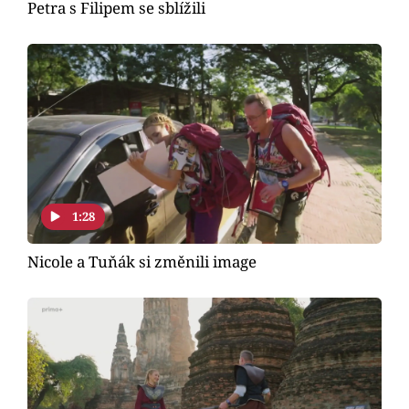
Petra s Filipem se sblížili
1:28
Nicole a Tuňák si změnili image