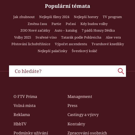
Populární témata
Jak zhubnout
Nejlepší filmy 2024
Nejlepší horory
TV program
Změna času
Partie
Počasí
Kdy budou volby
ZOO Nové začátky
Auto – katalog
7 pádů Honzy Dědka
Volby 2025
Svařené víno
Tatarák podle Pohlreicha
Aloe vera
Pěstování lichořeřišnice
Výpočet ascendentu
Tvarohové knedlíky
Nejlepší palačinky
Švestkový koláč
O FTV Prima
Management
Volná místa
Press
Reklama
Castingy a výzvy
HbbTV
Kontakty
Podmínky užívání
Zpracování osobních