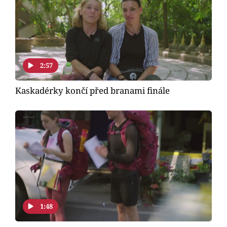
2:57
Kaskadérky končí před branami finále
1:48