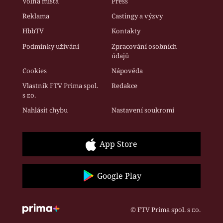
Volná místa
Press
Reklama
Castingy a výzvy
HbbTV
Kontakty
Podmínky užívání
Zpracování osobních
údajů
Cookies
Nápověda
Vlastník FTV Prima spol.
Redakce
s r.o.
Nahlásit chybu
Nastavení soukromí
App Store
Google Play
© FTV Prima spol. s r.o.