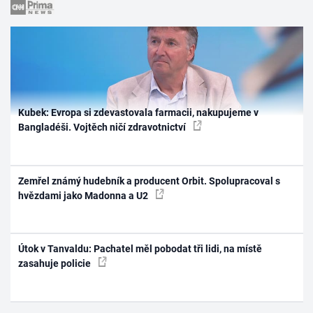
Kubek: Evropa si zdevastovala farmacii, nakupujeme v
Bangladéši. Vojtěch ničí zdravotnictví
Zemřel známý hudebník a producent Orbit. Spolupracoval s
hvězdami jako Madonna a U2
Útok v Tanvaldu: Pachatel měl pobodat tři lidi, na místě
zasahuje policie