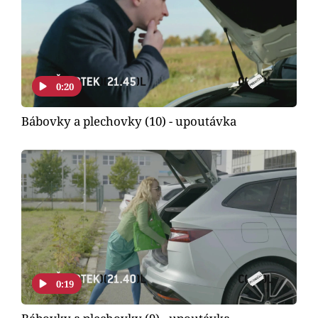
Horoskopy
Sledujte prima+
Filmový festival Karlovy Vary
0:20
Pořady
Bábovky a plechovky (10) - upoutávka
Mámy sobě
Přihlášení
Sledujte nás
0:19