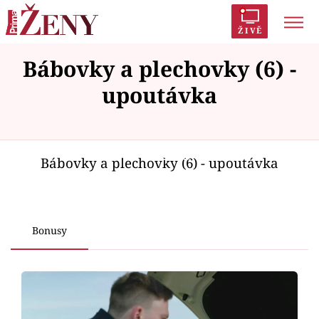
ŽIVĚ
Bábovky a plechovky (6) -
Trendy:
Polabí
Inspekce
Prostřeno!
AYTO?
upoutávka
Módní alarm
Zrádci
Proměny
Failed to fetch
Bábovky a plechovky (6) - upoutávka
Témata
Celebrity
Bonusy
Vztahy
Seriály