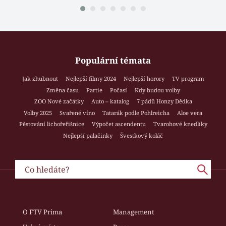
Populární témata
Jak zhubnout
Nejlepší filmy 2024
Nejlepší horory
TV program
Změna času
Partie
Počasí
Kdy budou volby
ZOO Nové začátky
Auto – katalog
7 pádů Honzy Dědka
Volby 2025
Svařené víno
Tatarák podle Pohlreicha
Aloe vera
Pěstování lichořeřišnice
Výpočet ascendentu
Tvarohové knedlíky
Nejlepší palačinky
Švestkový koláč
O FTV Prima
Management