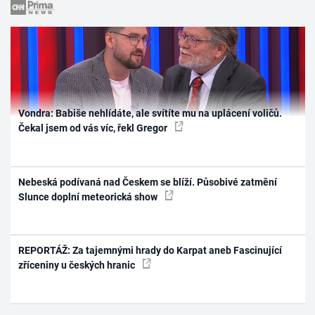
Vondra: Babiše nehlídáte, ale svítíte mu na uplácení voličů.
Čekal jsem od vás víc, řekl Gregor
Nebeská podívaná nad Českem se blíží. Působivé zatmění
Slunce doplní meteorická show
REPORTÁŽ: Za tajemnými hrady do Karpat aneb Fascinující
zříceniny u českých hranic