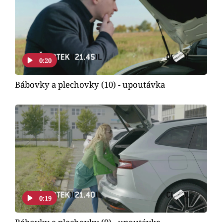
Horoskopy
Sledujte prima+
Filmový festival Karlovy Vary
0:20
Pořady
Bábovky a plechovky (10) - upoutávka
Mámy sobě
Přihlášení
Sledujte nás
0:19