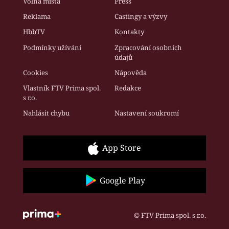
Volná místa
Press
Reklama
Castingy a výzvy
HbbTV
Kontakty
Podmínky užívání
Zpracování osobních
údajů
Cookies
Nápověda
Vlastník FTV Prima spol.
Redakce
s r.o.
Nahlásit chybu
Nastavení soukromí
App Store
Google Play
© FTV Prima spol. s r.o.