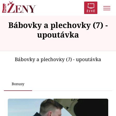
ŽIVĚ
Bábovky a plechovky (7) -
Trendy:
Polabí
Inspekce
Prostřeno!
AYTO?
upoutávka
Módní alarm
Zrádci
Proměny
Failed to fetch
Bábovky a plechovky (7) - upoutávka
Témata
Celebrity
Bonusy
Vztahy
Seriály