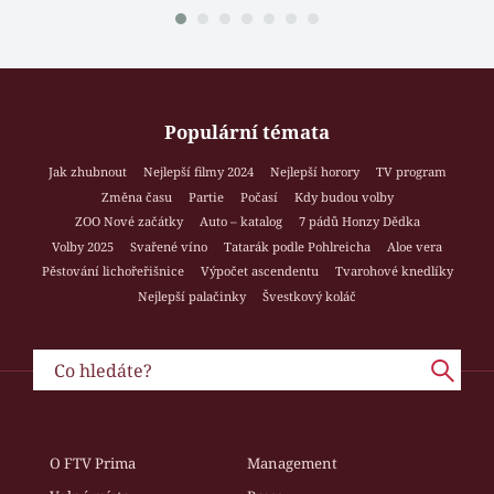
Populární témata
Jak zhubnout
Nejlepší filmy 2024
Nejlepší horory
TV program
Změna času
Partie
Počasí
Kdy budou volby
ZOO Nové začátky
Auto – katalog
7 pádů Honzy Dědka
Volby 2025
Svařené víno
Tatarák podle Pohlreicha
Aloe vera
Pěstování lichořeřišnice
Výpočet ascendentu
Tvarohové knedlíky
Nejlepší palačinky
Švestkový koláč
O FTV Prima
Management