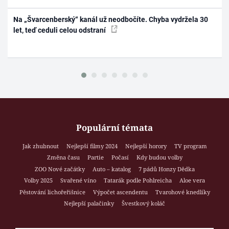
Na „Švarcenberský“ kanál už neodbočíte. Chyba vydržela 30
let, teď ceduli celou odstraní
Populární témata
Jak zhubnout
Nejlepší filmy 2024
Nejlepší horory
TV program
Změna času
Partie
Počasí
Kdy budou volby
ZOO Nové začátky
Auto – katalog
7 pádů Honzy Dědka
Volby 2025
Svařené víno
Tatarák podle Pohlreicha
Aloe vera
Pěstování lichořeřišnice
Výpočet ascendentu
Tvarohové knedlíky
Nejlepší palačinky
Švestkový koláč