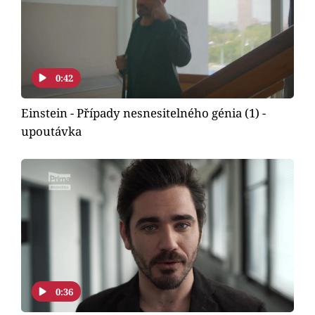
0:42
Einstein - Případy nesnesitelného génia (1) -
upoutávka
0:36