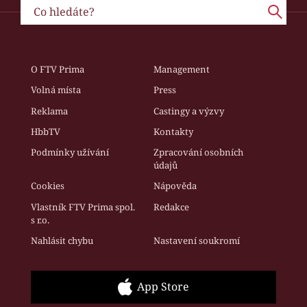
O FTV Prima
Management
Volná místa
Press
Reklama
Castingy a výzvy
HbbTV
Kontakty
Podmínky užívání
Zpracování osobních
údajů
Cookies
Nápověda
Vlastník FTV Prima spol.
Redakce
s r.o.
Nahlásit chybu
Nastavení soukromí
App Store