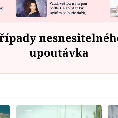
Velká věštba na srpen
NOVINKY
ZAHRADA
a:
podle Helen Stanku:
y
Býkům se bude dařit,
VIDEORECEPTY
DESIGN
Vodnáře čeká jízda
Případy nesnesitelného
upoutávka
Failed to fetch