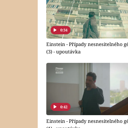
0:34
Einstein - Případy nesnesitelného g
(3) - upoutávka
0:42
Einstein - Případy nesnesitelného g