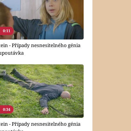
0:11
tein - Případy nesnesitelného génia
- upoutávka
0:34
tein - Případy nesnesitelného génia