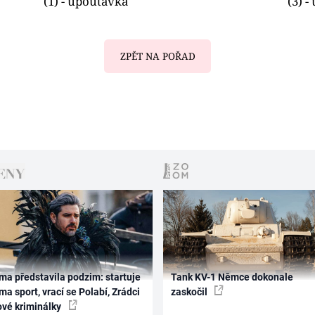
(1) - upoutávka
(3) 
ZPĚT NA POŘAD
ma představila podzim: startuje
Tank KV-1 Němce dokonale
ma sport, vrací se Polabí, Zrádci
zaskočil
ové kriminálky