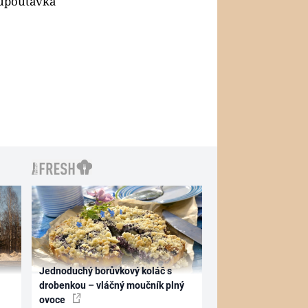
- upoutávka
Jednoduchý borůvkový koláč s
drobenkou – vláčný moučník plný
ovoce