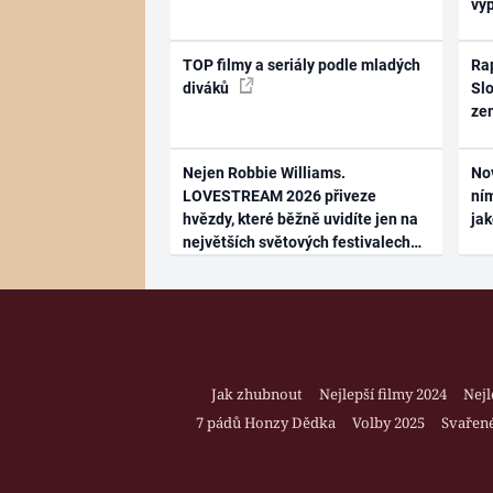
vy
TOP filmy a seriály podle mladých
Rap
diváků
Slo
ze
Nejen Robbie Williams.
No
LOVESTREAM 2026 přiveze
ním
hvězdy, které běžně uvidíte jen na
ja
největších světových festivalech
Jak zhubnout
Nejlepší filmy 2024
Nejl
7 pádů Honzy Dědka
Volby 2025
Svařené