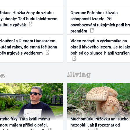
thiase Hložka ženy do vztahu
Operace Entebbe ukázala
dy uhnaly: Teď budu iniciátorem
schopnosti Izraele. Při
 slibuje zpěvák
osvobozování rukojmích padl br
premiéra
zloučení s Glenem Hansardem:
Video zachytilo výzkumníka na
outěná rakev, dojemná řeč Bona
okraji lávového jezera. Je to jak
zpěv Irglové s Vedderem
pohled do Slunce, hlásil vzruše
rtyho frky: Táta kvůli mému
Muchomůrku růžovku ani sucho
oru málem přišel o práci,
nezdolá! Jak ji rozeznat od