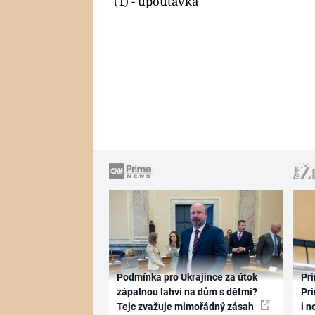
(1) - upoutávka
Podmínka pro Ukrajince za útok
Pri
zápalnou lahví na dům s dětmi?
Pri
Tejc zvažuje mimořádný zásah
i n