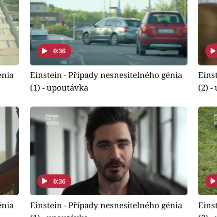
0:36
énia
Einstein - Případy nesnesitelného génia
Eins
(1) - upoutávka
(2) 
0:36
énia
Einstein - Případy nesnesitelného génia
Eins