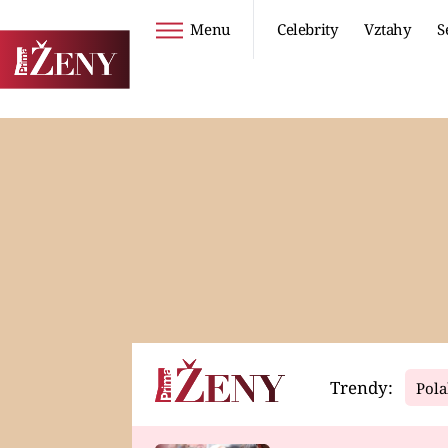
Menu
Celebrity
Vztahy
S
Seriály
Životní styl
ZOO
DIETY A HUBNUTÍ
PROSTŘENO!
CESTOVÁNÍ A
DOVOLENÁ
DUCH
ZDRAVÍ
Trendy:
Pola
Horoskopy
Video
ASTROČLÁNKY
SERIÁLY