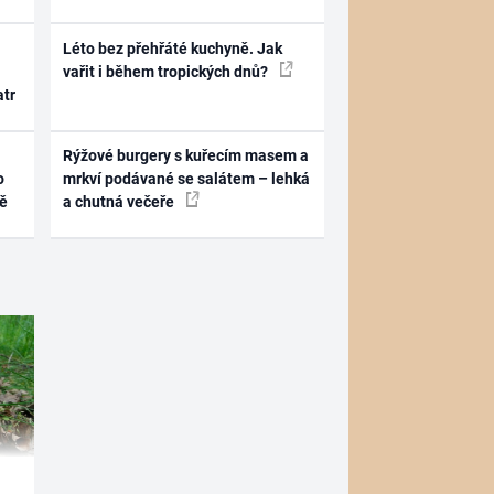
Léto bez přehřáté kuchyně. Jak
vařit i během tropických dnů?
atr
Rýžové burgery s kuřecím masem a
o
mrkví podávané se salátem – lehká
ně
a chutná večeře