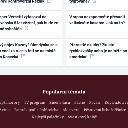
práví kontroverzní Řezník
tygrované?
per Vercetti vyfasoval na
V srpnu nezapomeňte přesadit
vensku 5 let vězení, pak bude ze
velkokvěté kosatce. Jak na to?
mě vyhoštěn
vý objev Kazmy? Blondýnka se s
Přerostlé okurky? Zkuste
 vodí za ruce a fotí se na místě
rychlokvašky nebo je naložte po
ko Rosecká
americku!
Populární témata
epší horory
TV program
Změna času
Partie
Počasí
Kdy budou v
 víno
Tatarák podle Pohlreicha
Aloe vera
Pěstování lichořeřišnice
Nejlepší palačinky
Švestkový koláč