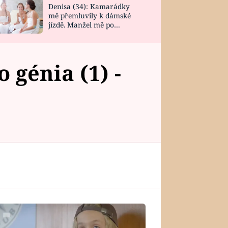
Denisa (34): Kamarádky
mě přemluvily k dámské
jízdě. Manžel mě po
návratu zaskočil
 génia (1) -