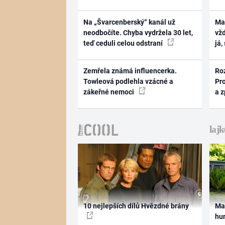
Na „Švarcenberský“ kanál už
Ma
neodbočíte. Chyba vydržela 30 let,
vž
teď ceduli celou odstraní
já,
Zemřela známá influencerka.
Ro
Towleová podlehla vzácné a
Pr
zákeřné nemoci
a 
10 nejlepších dílů Hvězdné brány
Ma
hum