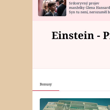
Srdceryvný projev
SNÁŘ
CELEBRITY
manželky Glena Hansard
Syn tu není, nerozuměl b
HOROSKOP NA
VAŘENÍ
tomu, vysvětlila
ROK 2023
Einstein - 
Bonusy