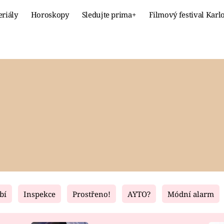
eriály
Horoskopy
Sledujte prima+
Filmový festival Karl
Celebrity
Recept
MÓDA A KRÁSA
HLAVNÍ JÍ
VZTAHY A SEX
SLADKÉ
PRIMA MAMINKA
ZDRAVÉ
bí
Inspekce
Prostřeno!
AYTO?
Módní alarm
Fresh
Living
RECEPTY
BYDLENÍ