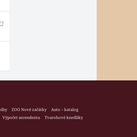
olby
ZOO Nové začátky
Auto – katalog
Výpočet ascendentu
Tvarohové knedlíky