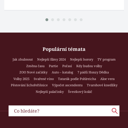
Populární témata
Jak zhubnout
Nejlepší filmy 2024
Nejlepší horory
TV program
Změna času
Partie
Počasí
Kdy budou volby
ZOO Nové začátky
Auto – katalog
7 pádů Honzy Dědka
Volby 2025
Svařené víno
Tatarák podle Pohlreicha
Aloe vera
Pěstování lichořeřišnice
Výpočet ascendentu
Tvarohové knedlíky
Nejlepší palačinky
Švestkový koláč