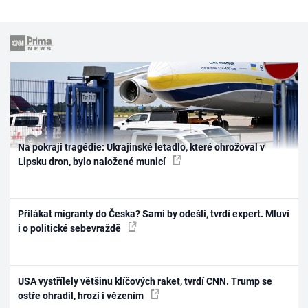
Na pokraji tragédie: Ukrajinské letadlo, které ohrožoval v
Lipsku dron, bylo naložené municí
Přilákat migranty do Česka? Sami by odešli, tvrdí expert. Mluví
i o politické sebevraždě
USA vystřílely většinu klíčových raket, tvrdí CNN. Trump se
ostře ohradil, hrozí i vězením