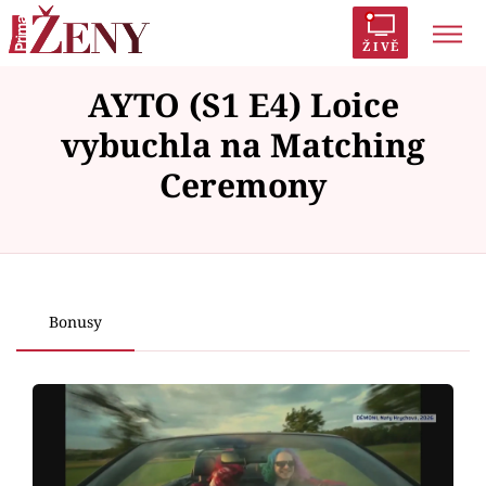
ŽIVĚ
AYTO (S1 E4) Loice
Trendy:
Polabí
Inspekce
Prostřeno!
AYTO?
vybuchla na Matching
Módní alarm
Zrádci
Proměny
Ceremony
Failed to fetch
Témata
Bonusy
Celebrity
Vztahy
Seriály