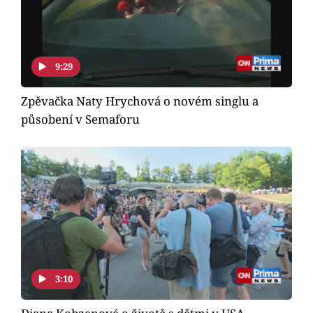
Horoskopy
Sledujte prima+
9:29
Filmový festival Karlovy Vary
Zpěvačka Naty Hrychová o novém singlu a
Pořady
působení v Semaforu
Mámy sobě
Přihlášení
Sledujte nás
3:10