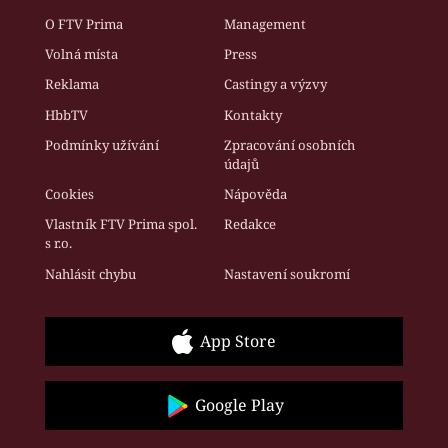
O FTV Prima
Management
Volná místa
Press
Reklama
Castingy a výzvy
HbbTV
Kontakty
Podmínky užívání
Zpracování osobních
údajů
Cookies
Nápověda
Vlastník FTV Prima spol.
Redakce
s r.o.
Nahlásit chybu
Nastavení soukromí
App Store
Google Play