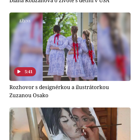
Diana Kobzanová o životě s dětmi v USA
5:41
Rozhovor s designérkou a ilustrátorkou
Zuzanou Osako