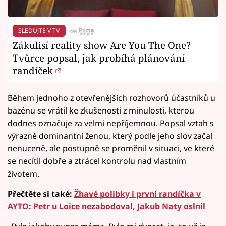
SLEDUJTE V TV
Zákulisí reality show Are You The One?
Tvůrce popsal, jak probíhá plánování
randíček
Během jednoho z otevřenějších rozhovorů účastníků u
bazénu se vrátil ke zkušenosti z minulosti, kterou
dodnes označuje za velmi nepříjemnou. Popsal vztah s
výrazně dominantní ženou, který podle jeho slov začal
nenuceně, ale postupně se proměnil v situaci, ve které
se necítil dobře a ztrácel kontrolu nad vlastním
životem.
Přečtěte si také:
Žhavé polibky i první randíčka v
AYTO: Petr u Loice nezabodoval, Jakub Naty oslnil