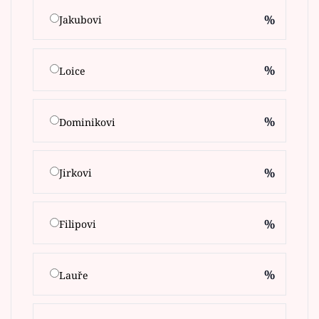
%
Jakubovi
%
Loice
%
Dominikovi
%
Jirkovi
%
Filipovi
%
Lauře