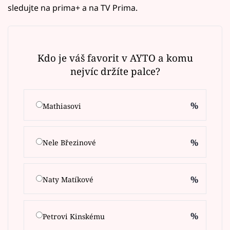
sledujte na prima+ a na TV Prima.
Kdo je váš favorit v AYTO a komu
nejvíc držíte palce?
%
Mathiasovi
%
Nele Březinové
%
Naty Matíkové
%
Petrovi Kinskému