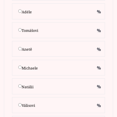
%
Adéle
%
Tomášovi
%
Anetě
%
Michaele
%
Natálii
%
Válisovi