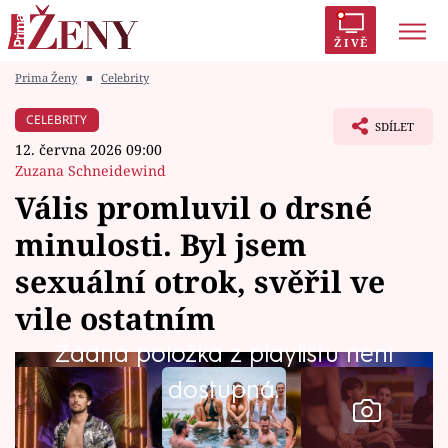
ŽIVĚ
Prima Ženy
■
Celebrity
Trendy:
Polabí
Inspekce
Prostřeno!
AYTO?
CELEBRITY
SDÍLET
Módní alarm
Zrádci
Proměny
12. června 2026 09:00
Zuzana Schneidewind
Vális promluvil o drsné
minulosti. Byl jsem
Témata
sexuální otrok, svěřil ve
Celebrity
vile ostatním
Žádná položka z playlistu není
Vztahy
dostupná.
Seriály