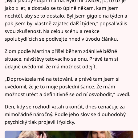
„Byla jakoby sugar máma. Bylo mi dvacet, jo, to už je
jako x let, a dostalo se to úplně někam, kam jsem
nechtěl, aby se to dostalo. Byl jsem gigolo na týden a
pak jsem byl vlastně zajatec další týden,“ popsal Vális
svou zkušenost. Na celou scénu a reakce
spolubydlících se podívejte hned v úvodu článku.
Zlom podle Martina přišel během zdánlivě běžné
situace, návštěvy tetovacího salonu. Právě tam si
údajně uvědomil, že má možnost odejít.
„Doprovázela mě na tetování, a právě tam jsem si
uvědomil, že je to moje poslední šance. Že mám
možnost utéct a definitivně se od ní osvobodit,“ uvedl.
Den, kdy se rozhodl vztah ukončit, dnes označuje za
mimořádně náročný. Podle jeho slov se dlouhodobý
psychický tlak projevil i fyzicky.