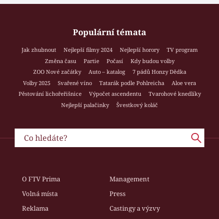
Populární témata
Jak zhubnout
Nejlepší filmy 2024
Nejlepší horory
TV program
Změna času
Partie
Počasí
Kdy budou volby
ZOO Nové začátky
Auto – katalog
7 pádů Honzy Dědka
Volby 2025
Svařené víno
Tatarák podle Pohlreicha
Aloe vera
Pěstování lichořeřišnice
Výpočet ascendentu
Tvarohové knedlíky
Nejlepší palačinky
Švestkový koláč
O FTV Prima
Management
Volná místa
Press
Reklama
Castingy a výzvy