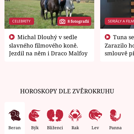
CELEBRITY
SERIÁLY A FIL
8 fotografií
Michal Dlouhý v sedle
Tuna se chtěl vrátit domů.
slavného filmového koně.
Zarazilo ho
Jezdil na něm i Draco Malfoy
smlouvě př
zemřít
HOROSKOPY DLE ZVĚROKRUHU
Beran
Býk
Blíženci
Rak
Lev
Panna
V