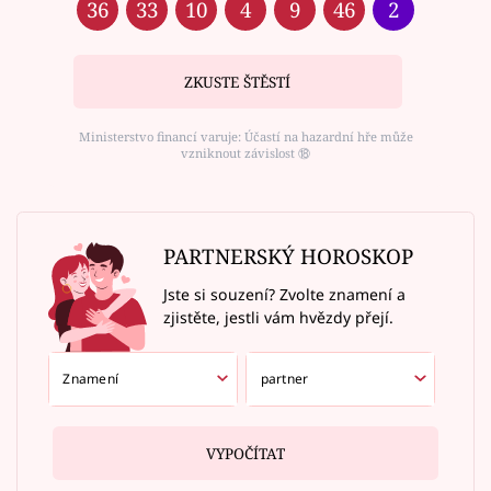
36
33
10
4
9
46
2
ZKUSTE ŠTĚSTÍ
Ministerstvo financí varuje: Účastí na hazardní hře může
vzniknout závislost ⑱
PARTNERSKÝ HOROSKOP
Jste si souzení? Zvolte znamení a
zjistěte, jestli vám hvězdy přejí.
VYPOČÍTAT