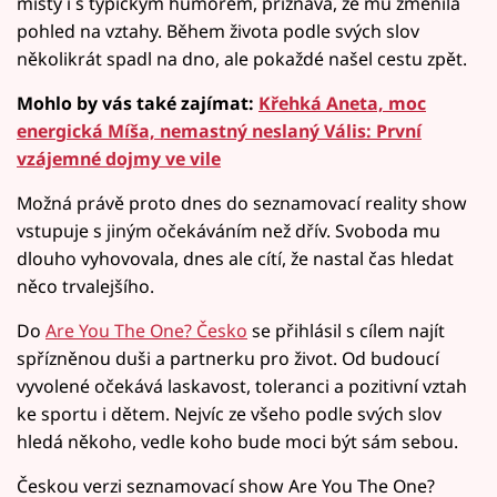
místy i s typickým humorem, přiznává, že mu změnila
pohled na vztahy. Během života podle svých slov
několikrát spadl na dno, ale pokaždé našel cestu zpět.
Mohlo by vás také zajímat:
Křehká Aneta, moc
energická Míša, nemastný neslaný Vális: První
vzájemné dojmy ve vile
Možná právě proto dnes do seznamovací reality show
vstupuje s jiným očekáváním než dřív. Svoboda mu
dlouho vyhovovala, dnes ale cítí, že nastal čas hledat
něco trvalejšího.
Do
Are You The One? Česko
se přihlásil s cílem najít
spřízněnou duši a partnerku pro život. Od budoucí
vyvolené očekává laskavost, toleranci a pozitivní vztah
ke sportu i dětem. Nejvíc ze všeho podle svých slov
hledá někoho, vedle koho bude moci být sám sebou.
Českou verzi seznamovací show Are You The One?