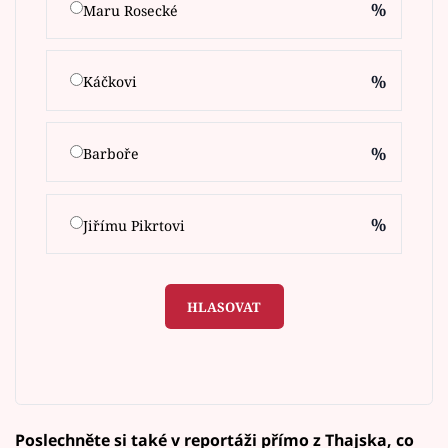
%
Maru Rosecké
%
Káčkovi
%
Barboře
%
Jiřímu Pikrtovi
HLASOVAT
Poslechněte si také v reportáži přímo z Thajska, co