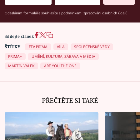
Odesláním formuláře souhlasíte s
podmínkami zpracování osobních údajů
Sdílejte článek
ŠTÍTKY
FTV PRIMA
VILA
SPOLEČENSKÉ VĚDY
PRIMA+
UMĚNÍ, KULTURA, ZÁBAVA A MÉDIA
MARTIN VÁLEK
ARE YOU THE ONE
PŘEČTĚTE SI TAKÉ