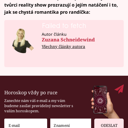
tvůrci reality show prozrazují o jejím natáčení i to,
jak se chystá romantika pro randíčka:
Failed to fetch
Autor článku
Zuzana Schneidewind
Všechny články autora
Horoskop vždy po ruce
Zanechte nám váš e-mail a my vám
budeme zasílat pravidelný newsletter s
vaším horoskopem.
ODESLAT