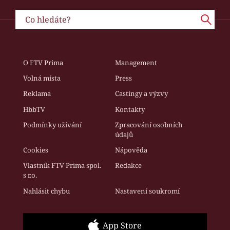
O FTV Prima
Management
Volná místa
Press
Reklama
Castingy a výzvy
HbbTV
Kontakty
Podmínky užívání
Zpracování osobních
údajů
Cookies
Nápověda
Vlastník FTV Prima spol.
Redakce
s r.o.
Nahlásit chybu
Nastavení soukromí
App Store