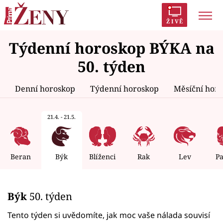
ŽIVĚ
Týdenní horoskop BÝKA na
Trendy:
Polabí
Inspekce
Prostřeno!
AYTO?
50. týden
Módní alarm
Zrádci
Proměny
Denní horoskop
Týdenní horoskop
Měsíční hor
21.4. - 21.5.
Témata
Celebrity
Beran
Býk
Blíženci
Rak
Lev
P
Vztahy
Býk
50. týden
Seriály
Tento týden si uvědomíte, jak moc vaše nálada souvisí