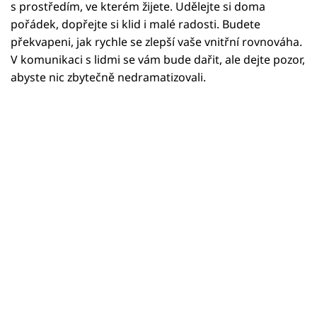
Horoskopy
s prostředím, ve kterém žijete. Udělejte si doma
pořádek, dopřejte si klid i malé radosti. Budete
Sledujte prima+
překvapeni, jak rychle se zlepší vaše vnitřní rovnováha.
V komunikaci s lidmi se vám bude dařit, ale dejte pozor,
Filmový festival Karlovy Vary
abyste nic zbytečně nedramatizovali.
Pořady
Mámy sobě
Přihlášení
Sledujte nás