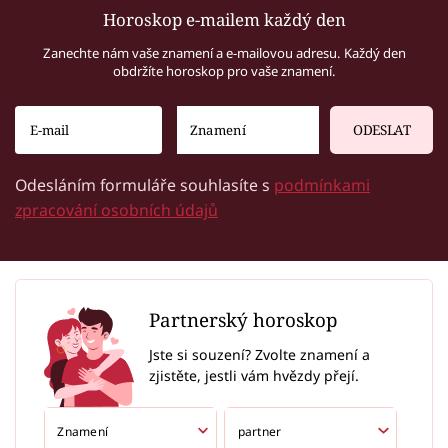
Horoskop e-mailem každý den
Zanechte nám vaše znamení a e-mailovou adresu. Každý den
obdržíte horoskop pro vaše znamení.
ODESLAT
Odesláním formuláře souhlasíte s
podmínkami
zpracování osobních údajů
Partnerský horoskop
Jste si souzení? Zvolte znamení a
zjistěte, jestli vám hvězdy přejí.