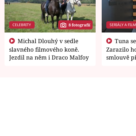
CELEBRITY
SERIÁLY A FIL
8 fotografií
Michal Dlouhý v sedle
Tuna se chtěl vrátit domů.
slavného filmového koně.
Zarazilo ho
Jezdil na něm i Draco Malfoy
smlouvě př
zemřít