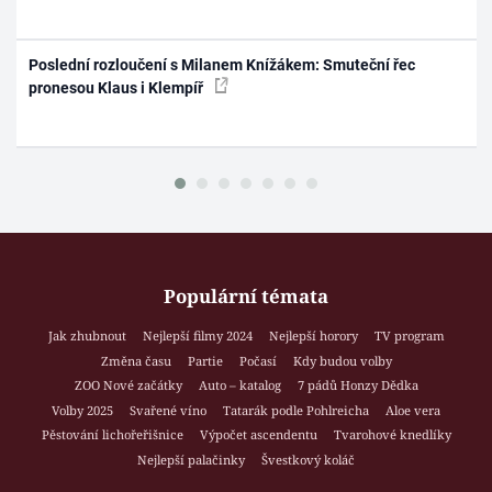
Poslední rozloučení s Milanem Knížákem: Smuteční řec
pronesou Klaus i Klempíř
Populární témata
Jak zhubnout
Nejlepší filmy 2024
Nejlepší horory
TV program
Změna času
Partie
Počasí
Kdy budou volby
ZOO Nové začátky
Auto – katalog
7 pádů Honzy Dědka
Volby 2025
Svařené víno
Tatarák podle Pohlreicha
Aloe vera
Pěstování lichořeřišnice
Výpočet ascendentu
Tvarohové knedlíky
Nejlepší palačinky
Švestkový koláč