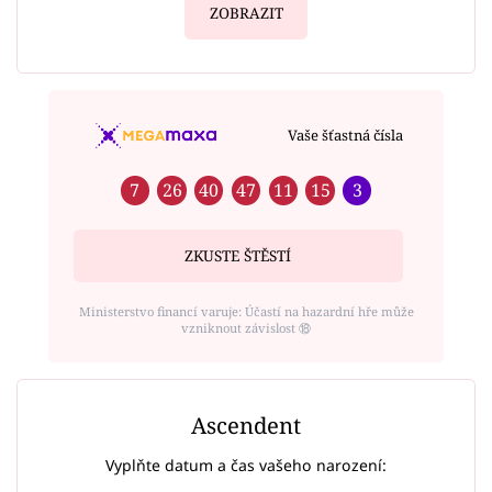
ZOBRAZIT
Vaše šťastná čísla
7
26
40
47
11
15
3
ZKUSTE ŠTĚSTÍ
Ministerstvo financí varuje: Účastí na hazardní hře může
vzniknout závislost ⑱
Ascendent
Vyplňte datum a čas vašeho narození: