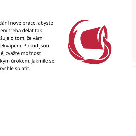
ání nové práce, abyste
ení třeba dělat tak
ažuje o tom, že vám
řekvapeni. Pokud jsou
bé, zvažte možnost
zkým úrokem. Jakmile se
ychle splatit.