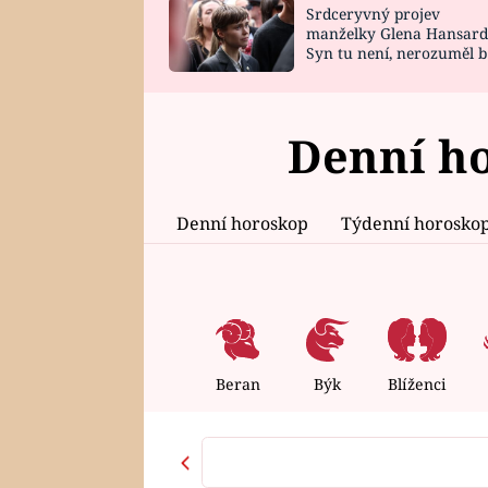
Srdceryvný projev
SNÁŘ
CELEBRITY
manželky Glena Hansard
Syn tu není, nerozuměl b
HOROSKOP NA
VAŘENÍ
tomu, vysvětlila
ROK 2023
Denní ho
Denní horoskop
Týdenní horosko
Beran
Býk
Blíženci