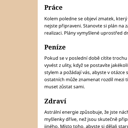
Práce
Kolem poledne se objeví zmatek, který
nejste připraveni. Stanovte si plán na 
realizaci. Plány vymyšlené uprostřed d
Peníze
Pokud se v poslední době cítíte trochu 
vyvést z ulity, když se postavíte jakéko
stylem a požádají vás, abyste v otázce s
ostatních může znamenat rozdíl mezi tí
muset zůstat sami.
Zdraví
Astrální energie způsobuje, že jste nác
myšlenky dříve, než jsou skutečně při
jiného. Místo toho, abyste si dělali sta