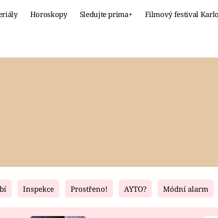
eriály
Horoskopy
Sledujte prima+
Filmový festival Karl
Celebrity
Recept
MÓDA A KRÁSA
HLAVNÍ JÍ
VZTAHY A SEX
SLADKÉ
PRIMA MAMINKA
ZDRAVÉ
bí
Inspekce
Prostřeno!
AYTO?
Módní alarm
Fresh
Living
RECEPTY
BYDLENÍ