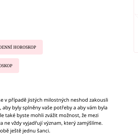
DENNÍ HOROSKOP
OSKOP
iled to fetch
se v případě jistých milostných neshod zakousli
, aby byly splněny vaše potřeby a aby vám byla
ale také byste mohli zvážit možnost, že mezi
a ne vždy vyjadřují význam, který zamýšlíme.
bě ještě jednu šanci.