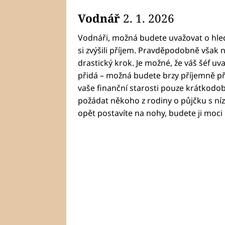
Vodnář
2. 1. 2026
Vodnáři, možná budete uvažovat o hled
si zvýšili příjem. Pravděpodobně však n
drastický krok. Je možné, že váš šéf uv
přidá – možná budete brzy příjemně p
vaše finanční starosti pouze krátkodo
požádat někoho z rodiny o půjčku s ní
opět postavíte na nohy, budete ji moci r