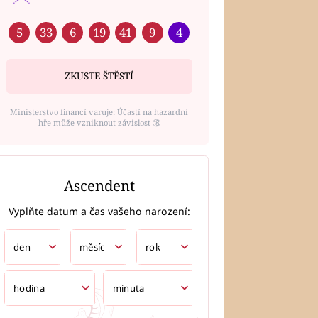
5
33
6
19
41
9
4
ZKUSTE ŠTĚSTÍ
Ministerstvo financí varuje: Účastí na hazardní
hře může vzniknout závislost ⑱
Ascendent
Vyplňte datum a čas vašeho narození: