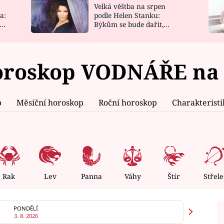
Velká věštba na srpen
NOVINKY
ZAHRADA
a:
podle Helen Stanku:
y
Býkům se bude dařit,
VIDEORECEPTY
DESIGN
Vodnáře čeká jízda
roskop VODNÁŘE na 2
p
Měsíční horoskop
Roční horoskop
Charakterist
Rak
Lev
Panna
Váhy
Štír
Střele
PONDĚLÍ
3. 8. 2026