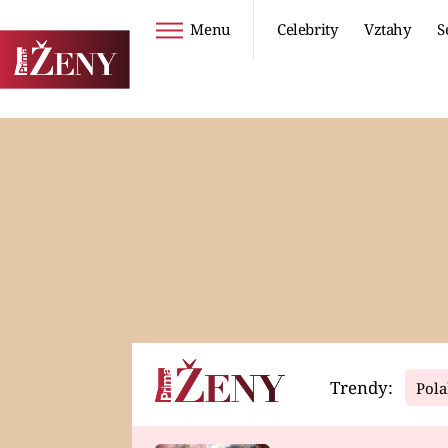
Menu
Celebrity
Vztahy
S
Seriály
Životní styl
ZOO
DIETY A HUBNUTÍ
PROSTŘENO!
CESTOVÁNÍ A
DOVOLENÁ
DUCH
ZDRAVÍ
Trendy:
Pola
Horoskopy
Video
ASTROČLÁNKY
SERIÁLY