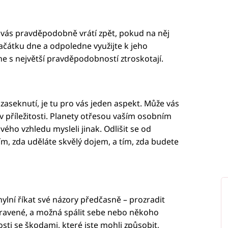
 vás pravděpodobně vrátí zpět, pokud na něj
začátku dne a odpoledne využijte k jeho
ne s největší pravděpodobností ztroskotají.
zaseknutí, je tu pro vás jeden aspekt. Může vás
liv příležitosti. Planety otřesou vaším osobním
vého vzhledu mysleli jinak. Odlišit se od
m, zda uděláte skvělý dojem, a tím, zda budete
hylní říkat své názory předčasně – prozradit
pravené, a možná spálit sebe nebo někoho
rosti se škodami, které jste mohli způsobit,