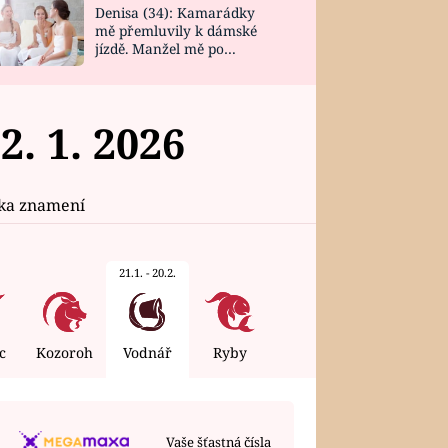
Denisa (34): Kamarádky
mě přemluvily k dámské
jízdě. Manžel mě po
návratu zaskočil
. 1. 2026
ika znamení
21.1. - 20.2.
c
Kozoroh
Vodnář
Ryby
ÚTERÝ
4. 8. 2026
Vaše šťastná čísla