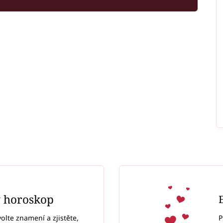
ý horoskop
P
volte znamení a zjistěte,