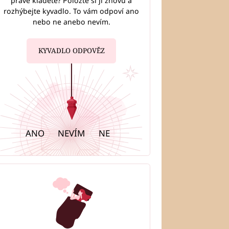
právě kladete? Položte si ji znovu a
rozhýbejte kyvadlo. To vám odpoví ano
nebo ne anebo nevím.
KYVADLO ODPOVĚZ
ANO
NEVÍM
NE