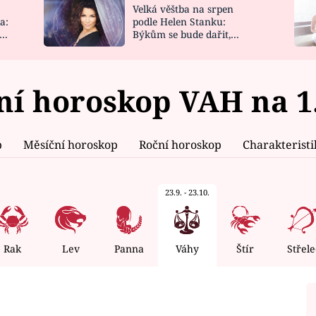
Velká věštba na srpen
NOVINKY
ZAHRADA
a:
podle Helen Stanku:
y
Býkům se bude dařit,
VIDEORECEPTY
DESIGN
Vodnáře čeká jízda
í horoskop VAH na 1
p
Měsíční horoskop
Roční horoskop
Charakterist
23.9. - 23.10.
Rak
Lev
Panna
Váhy
Štír
Střele