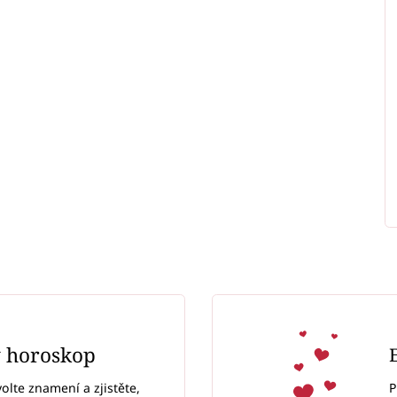
ý horoskop
P
volte znamení a zjistěte,