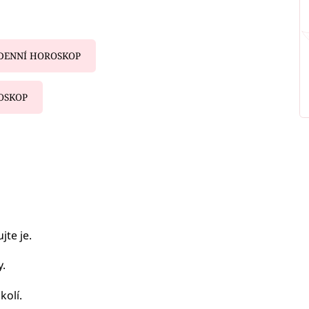
DENNÍ HOROSKOP
OSKOP
iled to fetch
jte je.
y.
kolí.