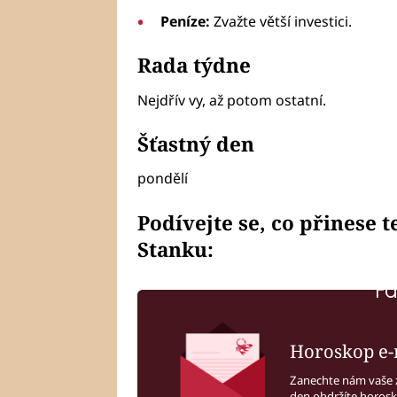
Peníze:
Zvažte větší investici.
Rada týdne
Nejdřív vy, až potom ostatní.
Šťastný den
pondělí
Podívejte se, co přinese 
Stanku:
Fa
Horoskop e-
Zanechte nám vaše 
den obdržíte horos