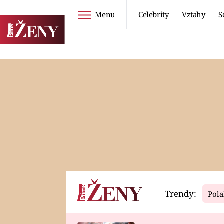
Menu
Celebrity
Vztahy
S
Seriály
Životní styl
ZOO
DIETY A HUBNUTÍ
PROSTŘENO!
CESTOVÁNÍ A
DOVOLENÁ
DUCH
ZDRAVÍ
Trendy:
Pola
Horoskopy
Video
ASTROČLÁNKY
SERIÁLY