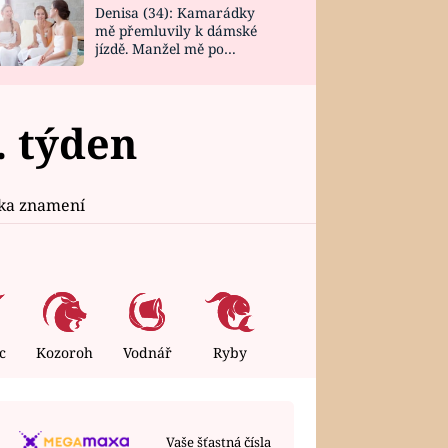
Denisa (34): Kamarádky
mě přemluvily k dámské
jízdě. Manžel mě po
návratu zaskočil
. týden
ika znamení
c
Kozoroh
Vodnář
Ryby
Vaše šťastná čísla