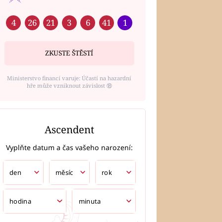
4
26
21
3
6
41
1
ZKUSTE ŠTĚSTÍ
Ministerstvo financí varuje: Účastí na hazardní
hře může vzniknout závislost ⑱
Ascendent
Vyplňte datum a čas vašeho narození: