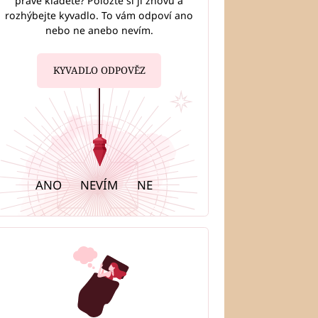
právě kladete? Položte si ji znovu a
rozhýbejte kyvadlo. To vám odpoví ano
nebo ne anebo nevím.
KYVADLO ODPOVĚZ
ANO
NEVÍM
NE