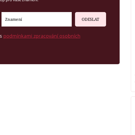
ODESLAT
 s
podmínkami zpracování osobních