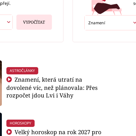
s
přejí.
VYPOČÍTAT
ASTROČLÁNKY
Znamení, která utratí na
dovolené víc, než plánovala: Přes
rozpočet jdou Lvi i Váhy
HOROSKOPY
Velký horoskop na rok 2027 pro