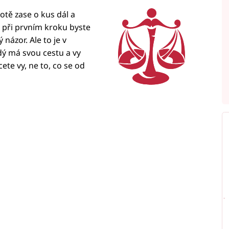
otě zase o kus dál a
 při prvním kroku byste
názor. Ale to je v
ždý má svou cestu a vy
ete vy, ne to, co se od