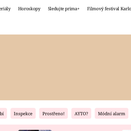
eriály
Horoskopy
Sledujte prima+
Filmový festival Karl
Celebrity
Recept
MÓDA A KRÁSA
HLAVNÍ JÍ
VZTAHY A SEX
SLADKÉ
PRIMA MAMINKA
ZDRAVÉ
bí
Inspekce
Prostřeno!
AYTO?
Módní alarm
Fresh
Living
RECEPTY
BYDLENÍ