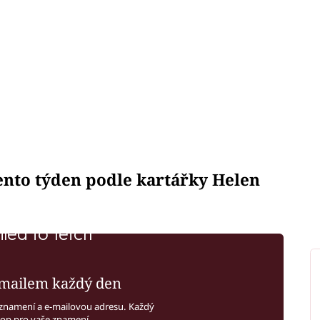
tento týden podle kartářky Helen
iled to fetch
mailem každý den
znamení a e-mailovou adresu. Každý
kop pro vaše znamení.