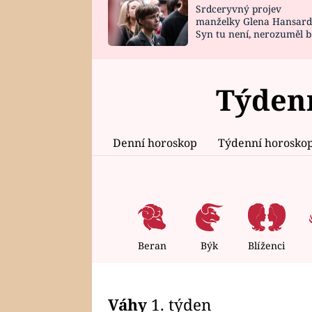
Srdceryvný projev
SNÁŘ
CELEBRITY
manželky Glena Hansard
Syn tu není, nerozuměl b
HOROSKOP NA
VAŘENÍ
tomu, vysvětlila
ROK 2023
Týdenn
Denní horoskop
Týdenní horosko
Beran
Býk
Blíženci
Váhy
1. týden