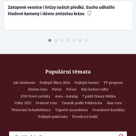
Zatopené vesnice i hrůzy našich předků. Sucho odhalilo
hladové kameny i dávno zmizelou krásu
Populární témata
Jak zhubnout
Nejlepší filmy 2024
Nejlepší horory
TV program
Změna času
Partie
Počasí
Kdy budou volby
ZOO Nové začátky
Auto – katalog
7 pádů Honzy Dědka
Volby 2025
Svařené víno
Tatarák podle Pohlreicha
Aloe vera
Pěstování lichořeřišnice
Výpočet ascendentu
Tvarohové knedlíky
Nejlepší palačinky
Švestkový koláč