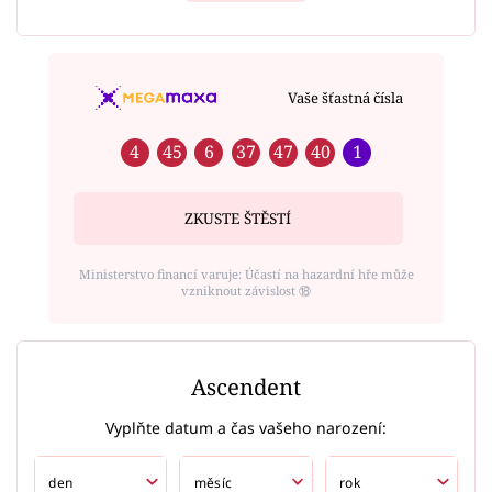
Vaše šťastná čísla
4
45
6
37
47
40
1
ZKUSTE ŠTĚSTÍ
Ministerstvo financí varuje: Účastí na hazardní hře může
vzniknout závislost ⑱
Ascendent
Vyplňte datum a čas vašeho narození: