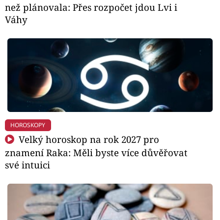
než plánovala: Přes rozpočet jdou Lvi i
Váhy
HOROSKOPY
Velký horoskop na rok 2027 pro
znamení Raka: Měli byste více důvěřovat
své intuici