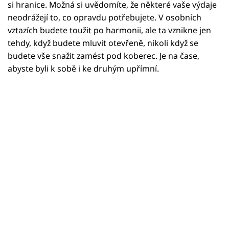
Horoskopy
si hranice. Možná si uvědomíte, že některé vaše výdaje
neodrážejí to, co opravdu potřebujete. V osobních
Sledujte prima+
vztazích budete toužit po harmonii, ale ta vznikne jen
tehdy, když budete mluvit otevřeně, nikoli když se
Filmový festival Karlovy Vary
budete vše snažit zamést pod koberec. Je na čase,
abyste byli k sobě i ke druhým upřímní.
Pořady
Mámy sobě
Přihlášení
Sledujte nás