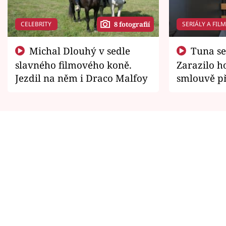
CELEBRITY
SERIÁLY A FIL
8 fotografií
Michal Dlouhý v sedle
Tuna se chtěl vrátit domů.
slavného filmového koně.
Zarazilo ho
Jezdil na něm i Draco Malfoy
smlouvě př
zemřít