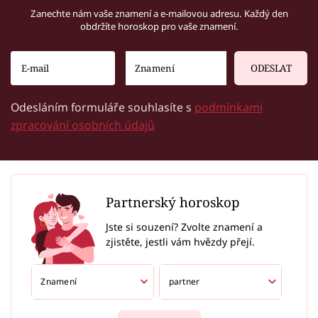
Zanechte nám vaše znamení a e-mailovou adresu. Každý den
obdržíte horoskop pro vaše znamení.
ODESLAT
Odesláním formuláře souhlasíte s
podmínkami
zpracování osobních údajů
Partnerský horoskop
Jste si souzení? Zvolte znamení a
zjistěte, jestli vám hvězdy přejí.