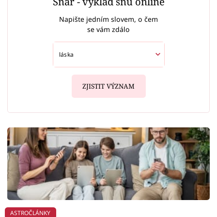
Snář - výklad snů online
Napište jedním slovem, o čem
se vám zdálo
ZJISTIT VÝZNAM
ASTROČLÁNKY