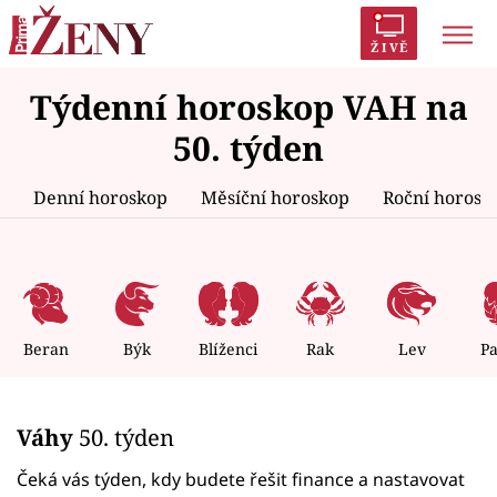
ŽIVĚ
Týdenní horoskop VAH na
Trendy:
Polabí
Inspekce
Prostřeno!
AYTO?
50. týden
Módní alarm
Zrádci
Proměny
Denní horoskop
Měsíční horoskop
Roční horosk
Témata
Celebrity
Beran
Býk
Blíženci
Rak
Lev
P
Vztahy
Váhy
50. týden
Seriály
Čeká vás týden, kdy budete řešit finance a nastavovat