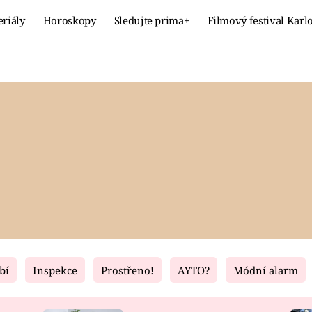
eriály
Horoskopy
Sledujte prima+
Filmový festival Karl
Celebrity
Recept
MÓDA A KRÁSA
HLAVNÍ JÍ
VZTAHY A SEX
SLADKÉ
PRIMA MAMINKA
ZDRAVÉ
bí
Inspekce
Prostřeno!
AYTO?
Módní alarm
Fresh
Living
RECEPTY
BYDLENÍ