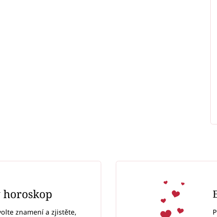
ý horoskop
P
volte znamení a zjistěte,