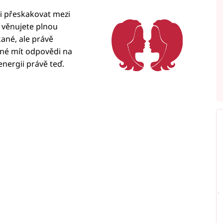
li přeskakovat mezi
é věnujete plnou
ané, ale právě
tné mít odpovědi na
energii právě teď.