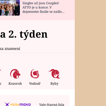
Singles už jsou Couples!
AYTO je u konce. V
dojemném finále se našlo
všech 10 Perfect Matchů
 2. týden
ika znamení
c
Kozoroh
Vodnář
Ryby
Vaše šťastná čísla