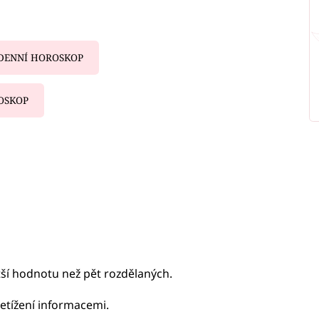
DENNÍ HOROSKOP
OSKOP
iled to fetch
ší hodnotu než pět rozdělaných.
etížení informacemi.