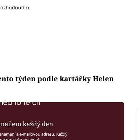
rozhodnutím.
tento týden podle kartářky Helen
iled to fetch
mailem každý den
znamení a e-mailovou adresu. Každý
kop pro vaše znamení.