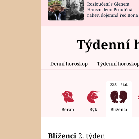
Rozloučení s Glenem
SNÁŘ
CELEBRITY
Hansardem: Proutěná
rakev, dojemná řeč Bona
HOROSKOP NA
VAŘENÍ
zpěv Irglové s Vedderem
ROK 2023
Týdenní 
Denní horoskop
Týdenní horosko
22.5. - 21.6.
Beran
Býk
Blíženci
Blíženci
2. týden