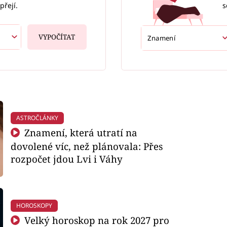
s
přejí.
VYPOČÍTAT
ASTROČLÁNKY
Znamení, která utratí na
dovolené víc, než plánovala: Přes
rozpočet jdou Lvi i Váhy
HOROSKOPY
Velký horoskop na rok 2027 pro