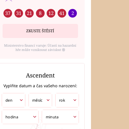
37
31
21
8
12
41
2
ZKUSTE ŠTĚSTÍ
Ministerstvo financí varuje: Účastí na hazardní
hře může vzniknout závislost ⑱
Ascendent
Vyplňte datum a čas vašeho narození: