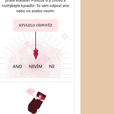
právě kladete? Položte si ji znovu a
rozhýbejte kyvadlo. To vám odpoví ano
nebo ne anebo nevím.
KYVADLO ODPOVĚZ
ANO
NEVÍM
NE