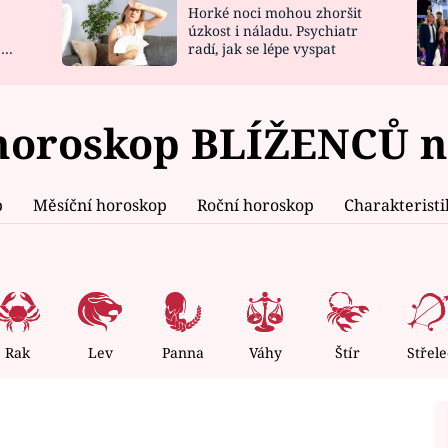
Horké noci mohou zhoršit
NOVINKY
ZAHRADA
úzkost i náladu. Psychiatr
 a
radí, jak se lépe vyspat
VIDEORECEPTY
DESIGN
horoskop BLÍŽENCŮ na
p
Měsíční horoskop
Roční horoskop
Charakterist
Rak
Lev
Panna
Váhy
Štír
Střele