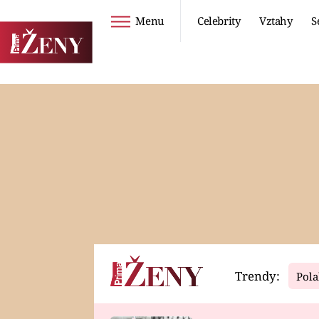
Menu
Celebrity
Vztahy
S
Seriály
Životní styl
ZOO
DIETY A HUBNUTÍ
PROSTŘENO!
CESTOVÁNÍ A
DOVOLENÁ
DUCH
ZDRAVÍ
Trendy:
Pola
Horoskopy
Video
ASTROČLÁNKY
SERIÁLY