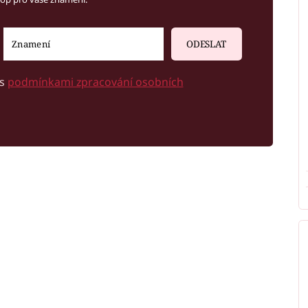
ODESLAT
 s
podmínkami zpracování osobních