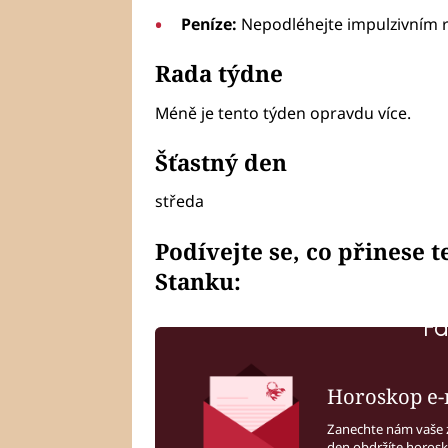
Peníze:
Nepodléhejte impulzivním 
Rada týdne
Méně je tento týden opravdu více.
Šťastný den
středa
Podívejte se, co přinese 
Stanku:
Fa
Horoskop e-
Zanechte nám vaše 
den obdržíte horos