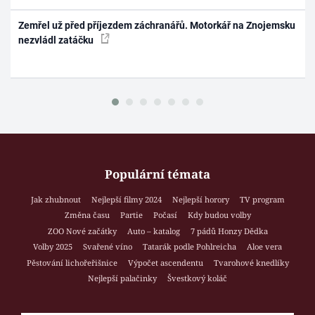
Zemřel už před příjezdem záchranářů. Motorkář na Znojemsku
nezvládl zatáčku
Populární témata
Jak zhubnout
Nejlepší filmy 2024
Nejlepší horory
TV program
Změna času
Partie
Počasí
Kdy budou volby
ZOO Nové začátky
Auto – katalog
7 pádů Honzy Dědka
Volby 2025
Svařené víno
Tatarák podle Pohlreicha
Aloe vera
Pěstování lichořeřišnice
Výpočet ascendentu
Tvarohové knedlíky
Nejlepší palačinky
Švestkový koláč