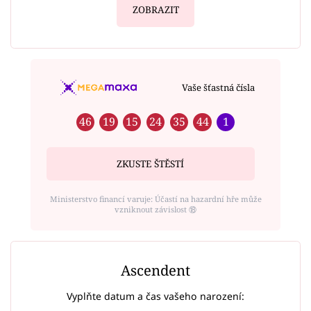
ZOBRAZIT
Vaše šťastná čísla
46
19
15
24
35
44
1
ZKUSTE ŠTĚSTÍ
Ministerstvo financí varuje: Účastí na hazardní hře může
vzniknout závislost ⑱
Ascendent
Vyplňte datum a čas vašeho narození: