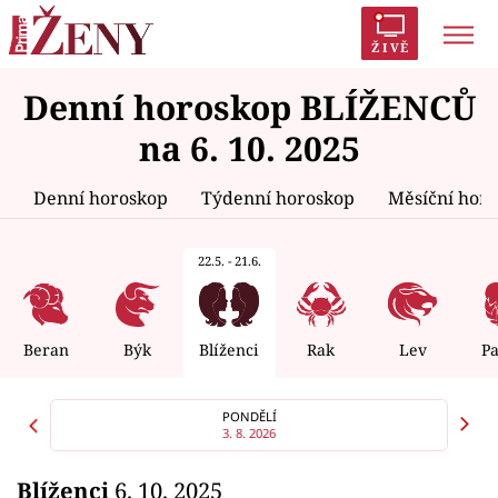
ŽIVĚ
Denní horoskop BLÍŽENCŮ
Trendy:
Polabí
Inspekce
Prostřeno!
AYTO?
na 6. 10. 2025
Módní alarm
Zrádci
Proměny
Denní horoskop
Týdenní horoskop
Měsíční hor
22.5. - 21.6.
Témata
Celebrity
Beran
Býk
Blíženci
Rak
Lev
P
Vztahy
PONDĚLÍ
3. 8. 2026
Seriály
Blíženci
6. 10. 2025