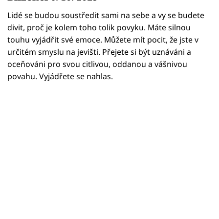
Horoskopy
Lidé se budou soustředit sami na sebe a vy se budete
Sledujte prima+
divit, proč je kolem toho tolik povyku. Máte silnou
touhu vyjádřit své emoce. Můžete mít pocit, že jste v
Filmový festival Karlovy Vary
určitém smyslu na jevišti. Přejete si být uznáváni a
oceňováni pro svou citlivou, oddanou a vášnivou
Pořady
povahu. Vyjádřete se nahlas.
Mámy sobě
Přihlášení
Sledujte nás