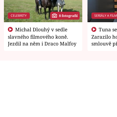
CELEBRITY
SERIÁLY A FIL
8 fotografií
Michal Dlouhý v sedle
Tuna se chtěl vrátit domů.
slavného filmového koně.
Zarazilo ho
Jezdil na něm i Draco Malfoy
smlouvě př
zemřít