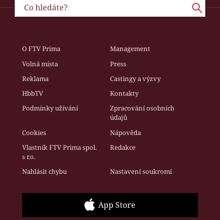
O FTV Prima
Management
Volná místa
Press
Reklama
Castingy a výzvy
HbbTV
Kontakty
Podmínky užívání
Zpracování osobních
údajů
Cookies
Nápověda
Vlastník FTV Prima spol.
Redakce
s r.o.
Nahlásit chybu
Nastavení soukromí
App Store