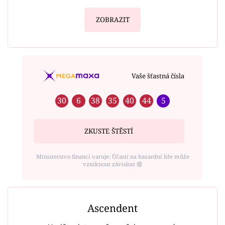
ZOBRAZIT
Vaše šťastná čísla
30
6
38
35
40
44
5
ZKUSTE ŠTĚSTÍ
Ministerstvo financí varuje: Účastí na hazardní hře může
vzniknout závislost ⑱
Ascendent