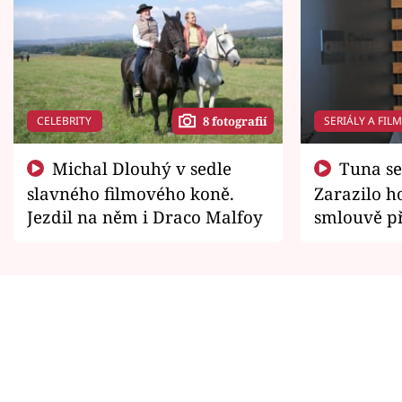
CELEBRITY
SERIÁLY A FIL
8 fotografií
Michal Dlouhý v sedle
Tuna se chtěl vrátit domů.
slavného filmového koně.
Zarazilo ho
Jezdil na něm i Draco Malfoy
smlouvě př
zemřít