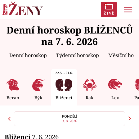
ŽIVĚ
Denní horoskop BLÍŽENCŮ
Trendy:
Polabí
Inspekce
Prostřeno!
AYTO?
na 7. 6. 2026
Módní alarm
Zrádci
Proměny
Denní horoskop
Týdenní horoskop
Měsíční hor
22.5. - 21.6.
Témata
Celebrity
Beran
Býk
Blíženci
Rak
Lev
P
Vztahy
PONDĚLÍ
3. 8. 2026
Seriály
Blíženci
7. 6. 2026