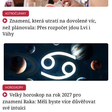
ASTROČLÁNKY
Znamení, která utratí na dovolené víc,
než plánovala: Přes rozpočet jdou Lvi i
Váhy
HOROSKOPY
Velký horoskop na rok 2027 pro
znamení Raka: Měli byste více důvěřovat
své intuici