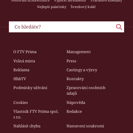
Pěstování lichořeřišnice
Výpočet ascendentu
Tvarohové knedlíky
Nejlepší palačinky
Švestkový koláč
O FTV Prima
Management
Volná místa
Press
Reklama
Castingy a výzvy
HbbTV
Kontakty
Podmínky užívání
Zpracování osobních
údajů
Cookies
Nápověda
Vlastník FTV Prima spol.
Redakce
s r.o.
Nahlásit chybu
Nastavení soukromí