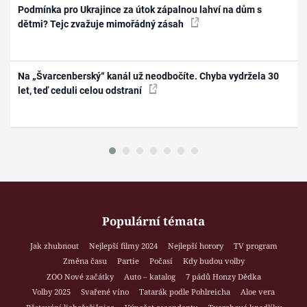
Podmínka pro Ukrajince za útok zápalnou lahví na dům s
dětmi? Tejc zvažuje mimořádný zásah
Na „Švarcenberský“ kanál už neodbočíte. Chyba vydržela 30
let, teď ceduli celou odstraní
Populární témata
Jak zhubnout
Nejlepší filmy 2024
Nejlepší horory
TV program
Změna času
Partie
Počasí
Kdy budou volby
ZOO Nové začátky
Auto – katalog
7 pádů Honzy Dědka
Volby 2025
Svařené víno
Tatarák podle Pohlreicha
Aloe vera