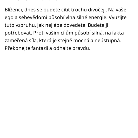
Horoskopy
Blíženci, dnes se budete cítit trochu divočeji. Na vaše
Sledujte prima+
ego a sebevědomí působí vlna silné energie. Využijte
tuto vzpruhu, jak nejlépe dovedete. Budete ji
Filmový festival Karlovy Vary
potřebovat. Proti vašim cílům působí silná, na fakta
zaměřená síla, která je stejně mocná a neústupná.
Pořady
Překonejte fantazii a odhalte pravdu.
Mámy sobě
Přihlášení
Sledujte nás