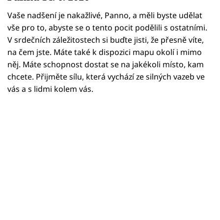
Horoskopy
Vaše nadšení je nakažlivé, Panno, a měli byste udělat
Sledujte prima+
vše pro to, abyste se o tento pocit podělili s ostatními.
V srdečních záležitostech si buďte jisti, že přesně víte,
Filmový festival Karlovy Vary
na čem jste. Máte také k dispozici mapu okolí i mimo
něj. Máte schopnost dostat se na jakékoli místo, kam
Pořady
chcete. Přijměte sílu, která vychází ze silných vazeb ve
vás a s lidmi kolem vás.
Mámy sobě
Přihlášení
Sledujte nás