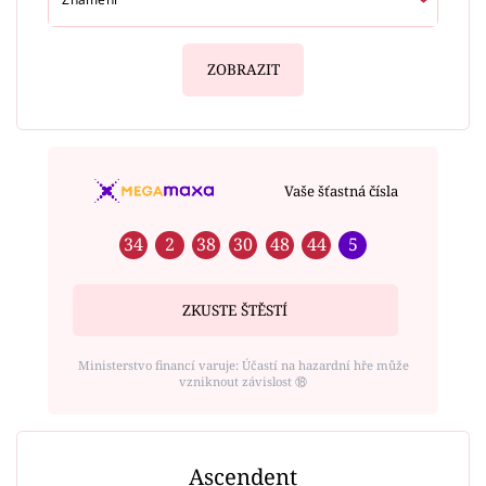
ZOBRAZIT
Vaše šťastná čísla
34
2
38
30
48
44
5
ZKUSTE ŠTĚSTÍ
Ministerstvo financí varuje: Účastí na hazardní hře může
vzniknout závislost ⑱
Ascendent