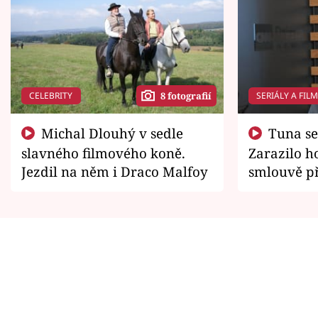
CELEBRITY
SERIÁLY A FIL
8 fotografií
Michal Dlouhý v sedle
Tuna se chtěl vrátit domů.
slavného filmového koně.
Zarazilo ho
Jezdil na něm i Draco Malfoy
smlouvě př
zemřít