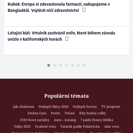
Kubek: Evropa si zdevastovala farmacii, nakupujeme v
Bangladéši. Vojtěch ničí zdravotnictví
Létající kůň: Vrtulník zachránil zvíře, které během závodu
uvízlo v kalifornských horách
Populární témata
Jak zhubnout
Nejlepší filmy 2024
Nejlepší horory
TV program
Změna času
Partie
Počasí
Kdy budou volby
ZOO Nové začátky
Auto – katalog
7 pádů Honzy Dědka
Volby 2025
Svařené víno
Tatarák podle Pohlreicha
Aloe vera