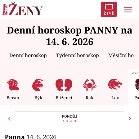
ŽIVĚ
Denní horoskop PANNY na
Trendy:
Polabí
Inspekce
Prostřeno!
AYTO?
14. 6. 2026
Módní alarm
Zrádci
Proměny
Denní horoskop
Týdenní horoskop
Měsíční hor
23.8.
Témata
Celebrity
Beran
Býk
Blíženci
Rak
Lev
P
Vztahy
PONDĚLÍ
3. 8. 2026
Seriály
Panna
14. 6. 2026