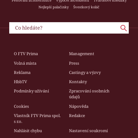
Pěstování lichořeřišnice
Výpočet ascendentu
Tvarohové knedlíky
Nejlepší palačinky
Švestkový koláč
O FTV Prima
Management
Volná místa
Press
Reklama
Castingy a výzvy
HbbTV
Kontakty
Podmínky užívání
Zpracování osobních
údajů
Cookies
Nápověda
Vlastník FTV Prima spol.
Redakce
s r.o.
Nahlásit chybu
Nastavení soukromí