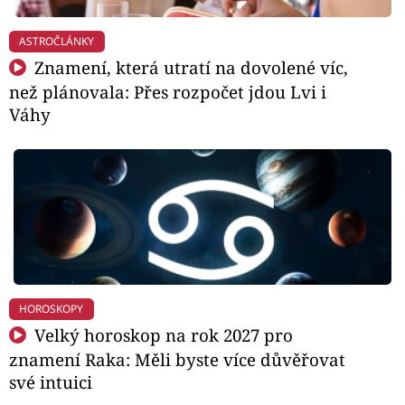
ASTROČLÁNKY
Znamení, která utratí na dovolené víc,
než plánovala: Přes rozpočet jdou Lvi i
Váhy
HOROSKOPY
Velký horoskop na rok 2027 pro
znamení Raka: Měli byste více důvěřovat
své intuici