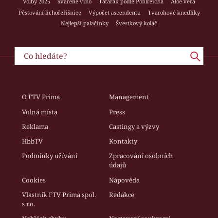
Volby 2025
Svařené víno
Tatarák podle Pohlreicha
Aloe vera
Pěstování lichořeřišnice
Výpočet ascendentu
Tvarohové knedlíky
Nejlepší palačinky
Švestkový koláč
O FTV Prima
Management
Volná místa
Press
Reklama
Castingy a výzvy
HbbTV
Kontakty
Podmínky užívání
Zpracování osobních
údajů
Cookies
Nápověda
Vlastník FTV Prima spol.
Redakce
s r.o.