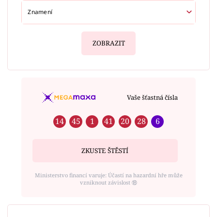
ZOBRAZIT
Vaše šťastná čísla
14
45
1
41
20
28
6
ZKUSTE ŠTĚSTÍ
Ministerstvo financí varuje: Účastí na hazardní hře může
vzniknout závislost ⑱