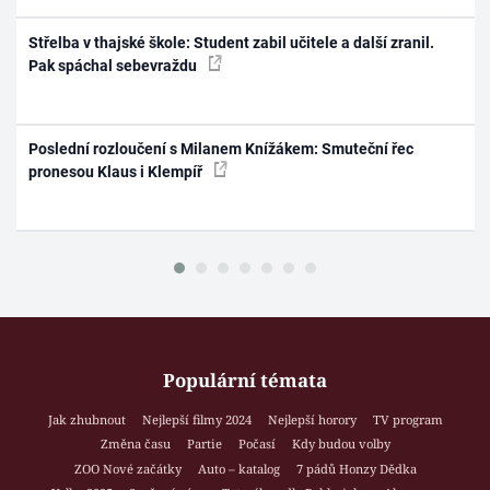
Střelba v thajské škole: Student zabil učitele a další zranil.
Pak spáchal sebevraždu
Poslední rozloučení s Milanem Knížákem: Smuteční řec
pronesou Klaus i Klempíř
Populární témata
Jak zhubnout
Nejlepší filmy 2024
Nejlepší horory
TV program
Změna času
Partie
Počasí
Kdy budou volby
ZOO Nové začátky
Auto – katalog
7 pádů Honzy Dědka