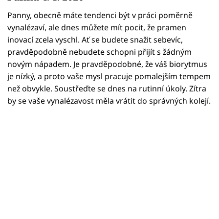
Horoskopy
Panny, obecně máte tendenci být v práci poměrně
Sledujte prima+
vynalézaví, ale dnes můžete mít pocit, že pramen
inovací zcela vyschl. Ať se budete snažit sebevíc,
Filmový festival Karlovy Vary
pravděpodobně nebudete schopni přijít s žádným
novým nápadem. Je pravděpodobné, že váš biorytmus
Pořady
je nízký, a proto vaše mysl pracuje pomalejším tempem
než obvykle. Soustřeďte se dnes na rutinní úkoly. Zítra
Mámy sobě
by se vaše vynalézavost měla vrátit do správných kolejí.
Přihlášení
Sledujte nás