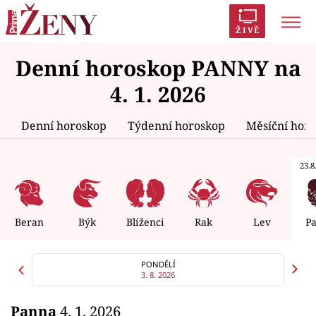
ŽIVĚ
Denní horoskop PANNY na
Trendy:
Polabí
Inspekce
Prostřeno!
AYTO?
4. 1. 2026
Módní alarm
Zrádci
Proměny
Denní horoskop
Týdenní horoskop
Měsíční hor
23.8.
Témata
Celebrity
Beran
Býk
Blíženci
Rak
Lev
P
Vztahy
PONDĚLÍ
3. 8. 2026
Seriály
Panna
4. 1. 2026