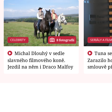
CELEBRITY
SERIÁLY A FIL
8 fotografií
Michal Dlouhý v sedle
Tuna se chtěl vrátit domů.
slavného filmového koně.
Zarazilo ho
Jezdil na něm i Draco Malfoy
smlouvě př
zemřít