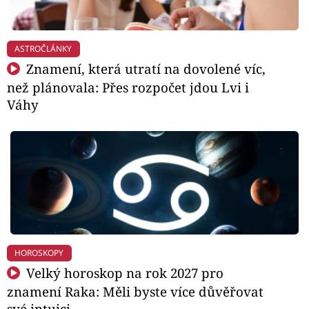
ASTROČLÁNKY
Znamení, která utratí na dovolené víc,
než plánovala: Přes rozpočet jdou Lvi i
Váhy
HOROSKOPY
Velký horoskop na rok 2027 pro
znamení Raka: Měli byste více důvěřovat
své intuici