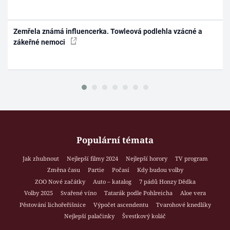
Zemřela známá influencerka. Towleová podlehla vzácné a
zákeřné nemoci
Populární témata
Jak zhubnout
Nejlepší filmy 2024
Nejlepší horory
TV program
Změna času
Partie
Počasí
Kdy budou volby
ZOO Nové začátky
Auto – katalog
7 pádů Honzy Dědka
Volby 2025
Svařené víno
Tatarák podle Pohlreicha
Aloe vera
Pěstování lichořeřišnice
Výpočet ascendentu
Tvarohové knedlíky
Nejlepší palačinky
Švestkový koláč