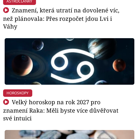
ASTROČLÁNKY
Znamení, která utratí na dovolené víc,
než plánovala: Přes rozpočet jdou Lvi i
Váhy
HOROSKOPY
Velký horoskop na rok 2027 pro
znamení Raka: Měli byste více důvěřovat
své intuici