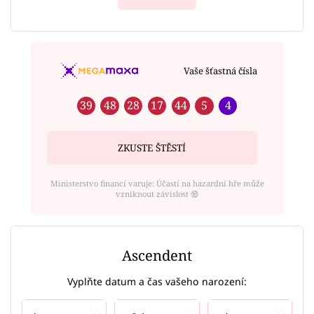
Vaše šťastná čísla
39
48
28
17
44
5
4
ZKUSTE ŠTĚSTÍ
Ministerstvo financí varuje: Účastí na hazardní hře může
vzniknout závislost ⑱
Ascendent
Vyplňte datum a čas vašeho narození: