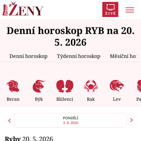
ŽIVĚ
Denní horoskop RYB na 20.
Trendy:
Polabí
Inspekce
Prostřeno!
AYTO?
5. 2026
Módní alarm
Zrádci
Proměny
Denní horoskop
Týdenní horoskop
Měsíční hor
Témata
Celebrity
Beran
Býk
Blíženci
Rak
Lev
P
Vztahy
PONDĚLÍ
3. 8. 2026
Seriály
Ryby
20. 5. 2026