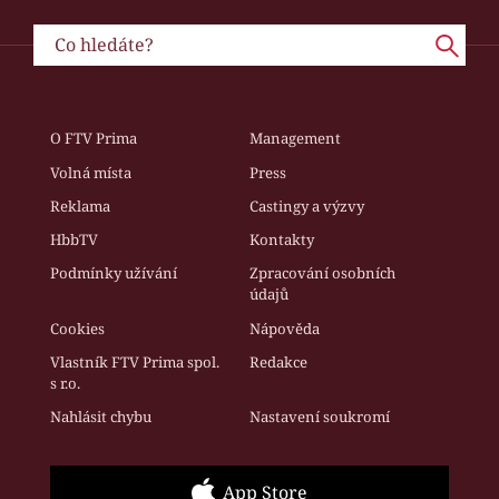
O FTV Prima
Management
Volná místa
Press
Reklama
Castingy a výzvy
HbbTV
Kontakty
Podmínky užívání
Zpracování osobních
údajů
Cookies
Nápověda
Vlastník FTV Prima spol.
Redakce
s r.o.
Nahlásit chybu
Nastavení soukromí
App Store