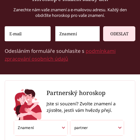
Zanechte nám vaše znamení a e-mailovou adresu. Každý den
obdržíte horoskop pro vaše znamení.
ODESLAT
Odesláním formuláře souhlasíte s
podmínkami
zpracování osobních údajů
Partnerský horoskop
Jste si souzení? Zvolte znamení a
zjistěte, jestli vám hvězdy přejí.