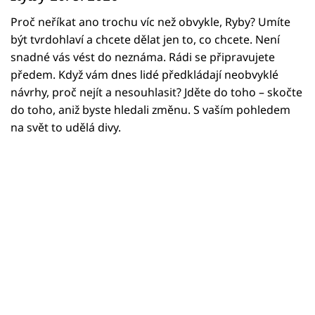
Horoskopy
Proč neříkat ano trochu víc než obvykle, Ryby? Umíte
Sledujte prima+
být tvrdohlaví a chcete dělat jen to, co chcete. Není
snadné vás vést do neznáma. Rádi se připravujete
Filmový festival Karlovy Vary
předem. Když vám dnes lidé předkládají neobvyklé
návrhy, proč nejít a nesouhlasit? Jděte do toho – skočte
Pořady
do toho, aniž byste hledali změnu. S vaším pohledem
na svět to udělá divy.
Mámy sobě
Přihlášení
Sledujte nás