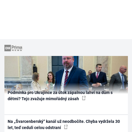
Podmínka pro Ukrajince za útok zápalnou lahví na dům s
dětmi? Tejc zvažuje mimořádný zásah
Na „Švarcenberský“ kanál už neodbočíte. Chyba vydržela 30
let, teď ceduli celou odstraní