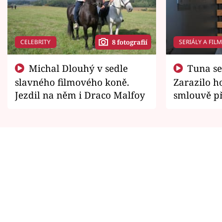
CELEBRITY
SERIÁLY A FIL
8 fotografií
Michal Dlouhý v sedle
Tuna se chtěl vrátit domů.
slavného filmového koně.
Zarazilo ho
Jezdil na něm i Draco Malfoy
smlouvě př
zemřít