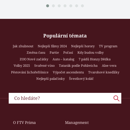
Populární témata
Jak zhubnout
Nejlepší filmy 2024
Nejlepší horory
TV program
Změna času
Partie
Počasí
Kdy budou volby
ZOO Nové začátky
Auto – katalog
7 pádů Honzy Dědka
Volby 2025
Svařené víno
Tatarák podle Pohlreicha
Aloe vera
Pěstování lichořeřišnice
Výpočet ascendentu
Tvarohové knedlíky
Nejlepší palačinky
Švestkový koláč
O FTV Prima
Management