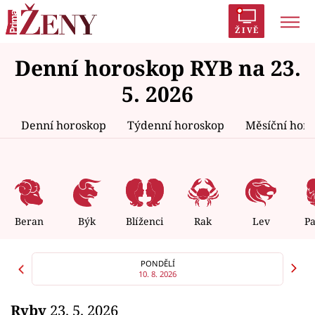
ŽIVĚ
Denní horoskop RYB na 23.
Trendy:
Polabí
Inspekce
Prostřeno!
AYTO?
5. 2026
Módní alarm
Zrádci
Proměny
Denní horoskop
Týdenní horoskop
Měsíční hor
Témata
Celebrity
Beran
Býk
Blíženci
Rak
Lev
P
Vztahy
PONDĚLÍ
10. 8. 2026
Seriály
Ryby
23. 5. 2026