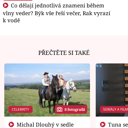
Co dělají jednotlivá znamení během
vlny veder? Býk vše řeší večer, Rak vyrazí
k vodě
PŘEČTĚTE SI TAKÉ
CELEBRITY
SERIÁLY A FIL
8 fotografií
Michal Dlouhý v sedle
Tuna se chtěl vrátit domů.