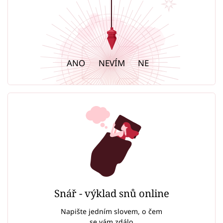
ANO
NEVÍM
NE
Snář - výklad snů online
Napište jedním slovem, o čem
se vám zdálo