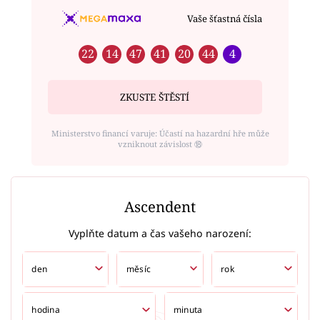
Vaše šťastná čísla
22
14
47
41
20
44
4
ZKUSTE ŠTĚSTÍ
Ministerstvo financí varuje: Účastí na hazardní hře může
vzniknout závislost ⑱
Ascendent
Vyplňte datum a čas vašeho narození: