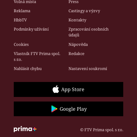
Volná místa
Press
Reklama
Castingy a výzvy
HbbTV
Kontakty
Podmínky užívání
Zpracování osobních
údajů
Cookies
Nápověda
Vlastník FTV Prima spol.
Redakce
s r.o.
Nahlásit chybu
Nastavení soukromí
App Store
Google Play
© FTV Prima spol. s r.o.