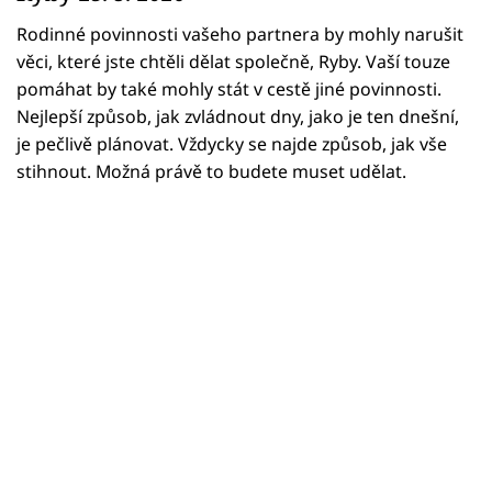
Horoskopy
Rodinné povinnosti vašeho partnera by mohly narušit
Sledujte prima+
věci, které jste chtěli dělat společně, Ryby. Vaší touze
pomáhat by také mohly stát v cestě jiné povinnosti.
Filmový festival Karlovy Vary
Nejlepší způsob, jak zvládnout dny, jako je ten dnešní,
je pečlivě plánovat. Vždycky se najde způsob, jak vše
Pořady
stihnout. Možná právě to budete muset udělat.
Mámy sobě
Přihlášení
Sledujte nás