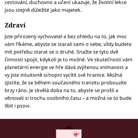
cestování, duchovno a učení ukazuje, že životní lekce
jsou stejně důležité jako majetek.
Zdraví
Jste přirozený vychovatel a bez ohledu na to, jak moc
vám říkáme, abyste se starali sami o sebe, vždy budete
mít potřebu starat se o druhé. Snažte se tyto dvě
činnosti spojit, kdykoli je to možné. Ve skutečnosti vám
planetární energie ve hře dává zvýšenou vnímavost a
vy jste intuitivně schopni vycítit své hranice. Možná
zjistíte, že se během současného tranzitu probouzíte
brzy ráno. Je skvělá doba na to, abyste se prošli a
věnovali si trochu osobního času – a možná se to bude
líbit i psovi.