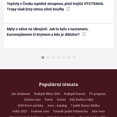
Teploty v Česku rapidně stoupnou, platí trojitá VÝSTRAHA.
Tropy však brzy utnou silné bouřky
Mýty o válce na Ukrajině: Jak to bylo s nacismem,
Euromajdanem či Krymem a kdo je diktátor?
Populární témata
Jak zhubnout
Nejlepší filmy 2024
Nejlepší horory
TV program
Změna času
Partie
Počasí
Kdy budou volby
ZOO Nové začátky
Auto – katalog
7 pádů Honzy Dědka
Volby 2025
Svařené víno
Tatarák podle Pohlreicha
Aloe vera