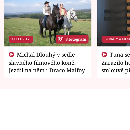
CELEBRITY
SERIÁLY A FIL
8 fotografií
Michal Dlouhý v sedle
Tuna se chtěl vrátit domů.
slavného filmového koně.
Zarazilo ho
Jezdil na něm i Draco Malfoy
smlouvě př
zemřít