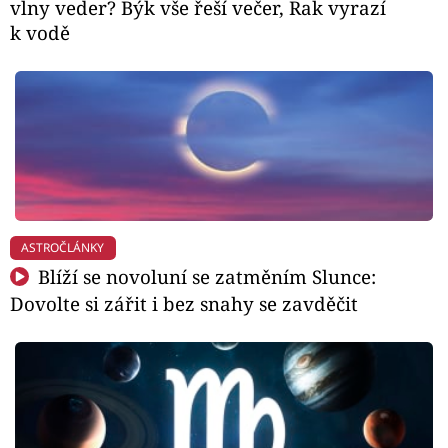
vlny veder? Býk vše řeší večer, Rak vyrazí
k vodě
ASTROČLÁNKY
Blíží se novoluní se zatměním Slunce:
Dovolte si zářit i bez snahy se zavděčit