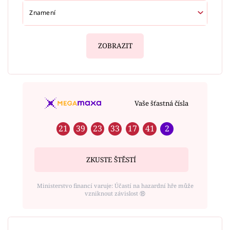
ZOBRAZIT
Vaše šťastná čísla
21
39
23
33
17
41
2
ZKUSTE ŠTĚSTÍ
Ministerstvo financí varuje: Účastí na hazardní hře může
vzniknout závislost ⑱