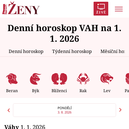
ŽIVĚ
Denní horoskop VAH na 1.
Trendy:
Polabí
Inspekce
Prostřeno!
AYTO?
1. 2026
Módní alarm
Zrádci
Proměny
Denní horoskop
Týdenní horoskop
Měsíční hor
Témata
Celebrity
Beran
Býk
Blíženci
Rak
Lev
P
Vztahy
PONDĚLÍ
3. 8. 2026
Seriály
Váhy
1. 1. 2026