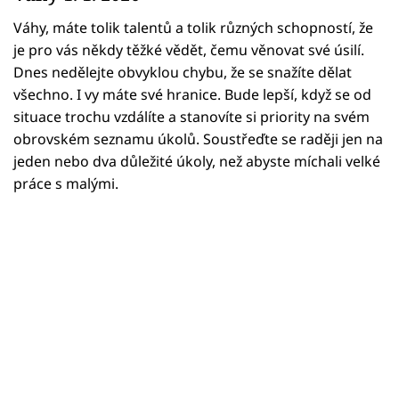
Horoskopy
Váhy, máte tolik talentů a tolik různých schopností, že
Sledujte prima+
je pro vás někdy těžké vědět, čemu věnovat své úsilí.
Dnes nedělejte obvyklou chybu, že se snažíte dělat
Filmový festival Karlovy Vary
všechno. I vy máte své hranice. Bude lepší, když se od
situace trochu vzdálíte a stanovíte si priority na svém
Pořady
obrovském seznamu úkolů. Soustřeďte se raději jen na
jeden nebo dva důležité úkoly, než abyste míchali velké
Mámy sobě
práce s malými.
Přihlášení
Sledujte nás