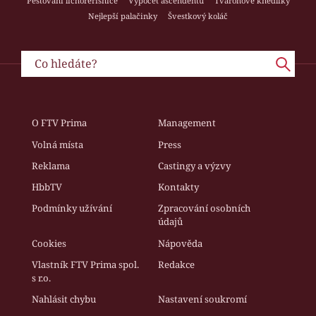
Pěstování lichořeřišnice
Výpočet ascendentu
Tvarohové knedlíky
Nejlepší palačinky
Švestkový koláč
O FTV Prima
Management
Volná místa
Press
Reklama
Castingy a výzvy
HbbTV
Kontakty
Podmínky užívání
Zpracování osobních
údajů
Cookies
Nápověda
Vlastník FTV Prima spol.
Redakce
s r.o.
Nahlásit chybu
Nastavení soukromí