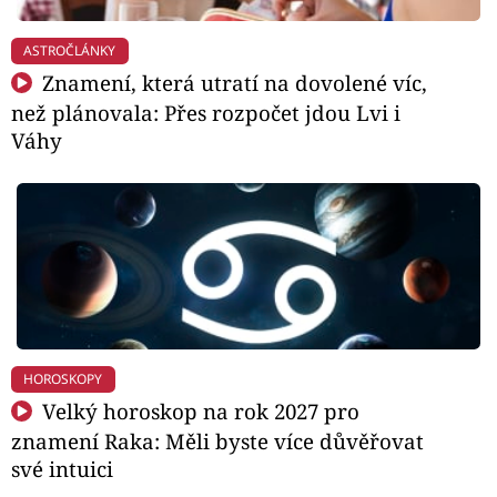
ASTROČLÁNKY
Znamení, která utratí na dovolené víc,
než plánovala: Přes rozpočet jdou Lvi i
Váhy
HOROSKOPY
Velký horoskop na rok 2027 pro
znamení Raka: Měli byste více důvěřovat
své intuici