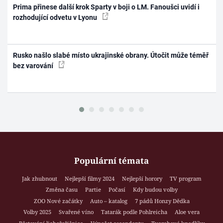
Prima přinese další krok Sparty v boji o LM. Fanoušci uvidí i
rozhodující odvetu v Lyonu
Rusko našlo slabé místo ukrajinské obrany. Útočit může téměř
bez varování
Populární témata
Jak zhubnout
Nejlepší filmy 2024
Nejlepší horory
TV program
Změna času
Partie
Počasí
Kdy budou volby
ZOO Nové začátky
Auto – katalog
7 pádů Honzy Dědka
Volby 2025
Svařené víno
Tatarák podle Pohlreicha
Aloe vera