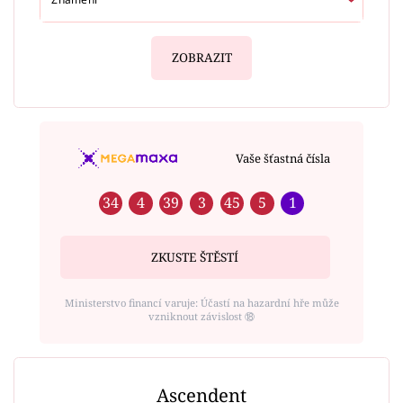
ZOBRAZIT
Vaše šťastná čísla
34
4
39
3
45
5
1
ZKUSTE ŠTĚSTÍ
Ministerstvo financí varuje: Účastí na hazardní hře může
vzniknout závislost ⑱
Ascendent