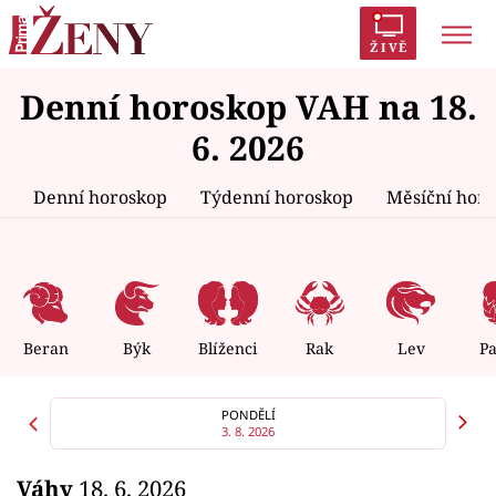
ŽIVĚ
Denní horoskop VAH na 18.
Trendy:
Polabí
Inspekce
Prostřeno!
AYTO?
6. 2026
Módní alarm
Zrádci
Proměny
Denní horoskop
Týdenní horoskop
Měsíční hor
Témata
Celebrity
Beran
Býk
Blíženci
Rak
Lev
P
Vztahy
PONDĚLÍ
3. 8. 2026
Seriály
Váhy
18. 6. 2026