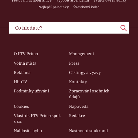
Pěstování lichořeřišnice
Výpočet ascendentu
Tvarohové knedlíky
Nejlepší palačinky
Švestkový koláč
O FTV Prima
Management
Volná místa
Press
Reklama
Castingy a výzvy
HbbTV
Kontakty
Podmínky užívání
Zpracování osobních
údajů
Cookies
Nápověda
Vlastník FTV Prima spol.
Redakce
s r.o.
Nahlásit chybu
Nastavení soukromí