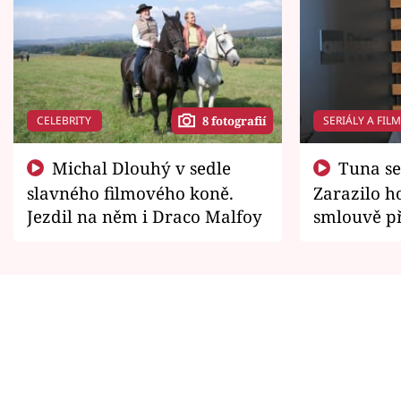
CELEBRITY
SERIÁLY A FIL
8 fotografií
Michal Dlouhý v sedle
Tuna se chtěl vrátit domů.
slavného filmového koně.
Zarazilo ho
Jezdil na něm i Draco Malfoy
smlouvě př
zemřít