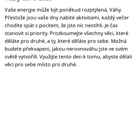
Horoskopy
Vaše energie může být poněkud rozptýlená, Váhy.
Sledujte prima+
Přestože jsou vaše dny nabité aktivitami, každý večer
chodíte spát s pocitem, že jste nic nestihli. Je čas
Filmový festival Karlovy Vary
stanovit si priority. Prozkoumejte všechny věci, které
děláte pro druhé, a ty, které děláte pro sebe. Možná
Pořady
budete překvapeni, jakou nerovnováhu jste ve svém
světě vytvořili. Využijte tento den k tomu, abyste dělali
Mámy sobě
věci pro sebe místo pro druhé.
Přihlášení
Sledujte nás