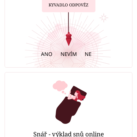
KYVADLO ODPOVĚZ
ANO
NEVÍM
NE
Snář - výklad snů online