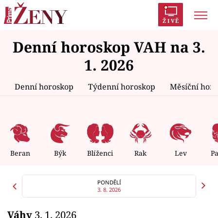
ŽIVĚ
Denní horoskop VAH na 3.
Trendy:
Polabí
Inspekce
Prostřeno!
AYTO?
1. 2026
Módní alarm
Zrádci
Proměny
Denní horoskop
Týdenní horoskop
Měsíční hor
Témata
Celebrity
Beran
Býk
Blíženci
Rak
Lev
P
Vztahy
PONDĚLÍ
3. 8. 2026
Seriály
Váhy
3. 1. 2026