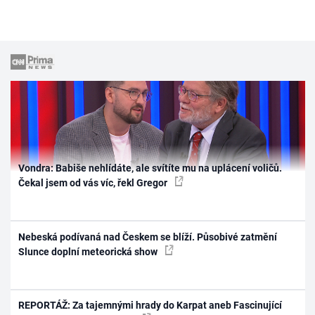
Vondra: Babiše nehlídáte, ale svítíte mu na uplácení voličů.
Čekal jsem od vás víc, řekl Gregor
Nebeská podívaná nad Českem se blíží. Působivé zatmění
Slunce doplní meteorická show
REPORTÁŽ: Za tajemnými hrady do Karpat aneb Fascinující