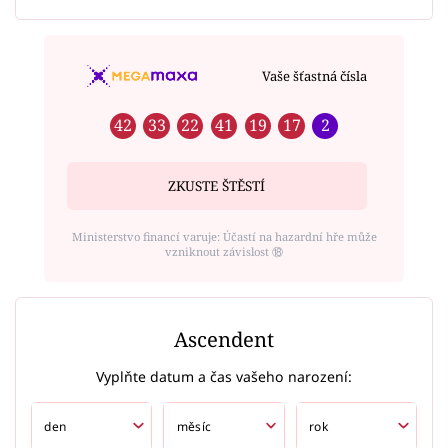
Vaše šťastná čísla
42
33
22
41
19
17
2
ZKUSTE ŠTĚSTÍ
Ministerstvo financí varuje: Účastí na hazardní hře může
vzniknout závislost ⑱
Ascendent
Vyplňte datum a čas vašeho narození: