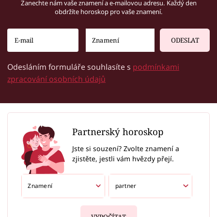
Zanechte nám vaše znamení a e-mailovou adresu. Každý den
obdržíte horoskop pro vaše znamení.
ODESLAT
Odesláním formuláře souhlasíte s
podmínkami
zpracování osobních údajů
Partnerský horoskop
Jste si souzení? Zvolte znamení a
zjistěte, jestli vám hvězdy přejí.