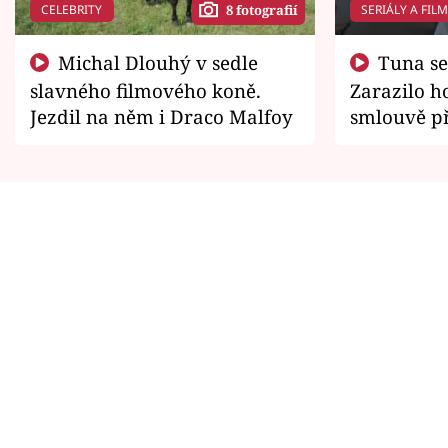
CELEBRITY
SERIÁLY A FIL
8 fotografií
Michal Dlouhý v sedle
Tuna se chtěl vrátit domů.
slavného filmového koně.
Zarazilo ho
Jezdil na něm i Draco Malfoy
smlouvě př
zemřít