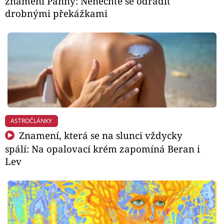
znamení Panny: Nenechte se odradit
drobnými překážkami
ASTROČLÁNKY
Znamení, která se na slunci vždycky
spálí: Na opalovací krém zapomíná Beran i
Lev