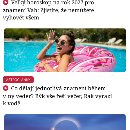
Velký horoskop na rok 2027 pro
znamení Vah: Zjistíte, že nemůžete
vyhovět všem
ASTROČLÁNKY
Co dělají jednotlivá znamení během
vlny veder? Býk vše řeší večer, Rak vyrazí
k vodě