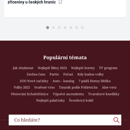
zříceniny u českých hranic
Populární témata
Jak zhubnout
Nejlepší filmy 2024
Nejlepší horory
TV program
Změna času
Partie
Počasí
Kdy budou volby
ZOO Nové začátky
Auto – katalog
7 pádů Honzy Dědka
Volby 2025
Svařené víno
Tatarák podle Pohlreicha
Aloe vera
Pěstování lichořeřišnice
Výpočet ascendentu
Tvarohové knedlíky
Nejlepší palačinky
Švestkový koláč