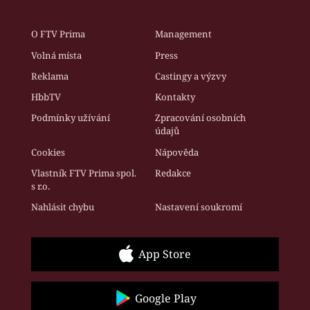
O FTV Prima
Management
Volná místa
Press
Reklama
Castingy a výzvy
HbbTV
Kontakty
Podmínky užívání
Zpracování osobních
údajů
Cookies
Nápověda
Vlastník FTV Prima spol.
Redakce
s r.o.
Nahlásit chybu
Nastavení soukromí
App Store
Google Play