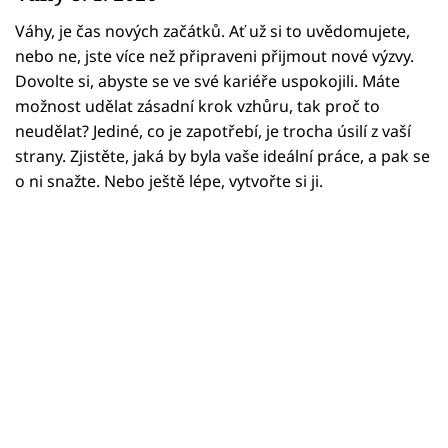
Horoskopy
Váhy, je čas nových začátků. Ať už si to uvědomujete,
Sledujte prima+
nebo ne, jste více než připraveni přijmout nové výzvy.
Dovolte si, abyste se ve své kariéře uspokojili. Máte
Filmový festival Karlovy Vary
možnost udělat zásadní krok vzhůru, tak proč to
neudělat? Jediné, co je zapotřebí, je trocha úsilí z vaší
Pořady
strany. Zjistěte, jaká by byla vaše ideální práce, a pak se
o ni snažte. Nebo ještě lépe, vytvořte si ji.
Mámy sobě
Přihlášení
Sledujte nás