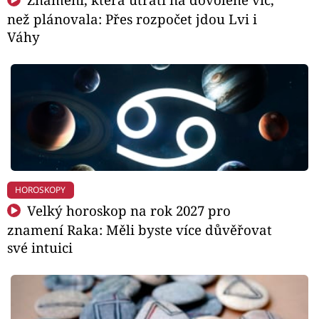
než plánovala: Přes rozpočet jdou Lvi i
Váhy
HOROSKOPY
Velký horoskop na rok 2027 pro
znamení Raka: Měli byste více důvěřovat
své intuici