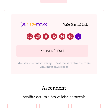
Vaše šťastná čísla
42
20
8
45
34
44
3
ZKUSTE ŠTĚSTÍ
Ministerstvo financí varuje: Účastí na hazardní hře může
vzniknout závislost ⑱
Ascendent
Vyplňte datum a čas vašeho narození: