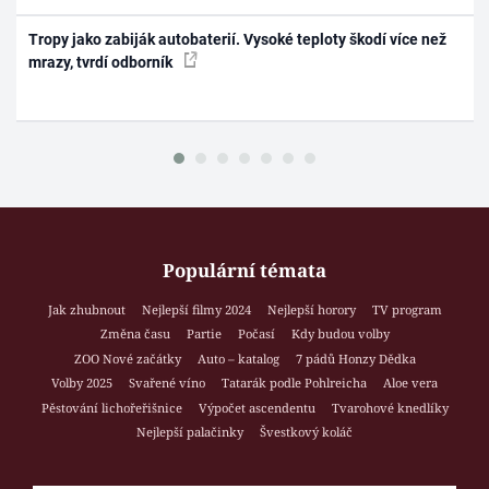
Tropy jako zabiják autobaterií. Vysoké teploty škodí více než
mrazy, tvrdí odborník
Populární témata
Jak zhubnout
Nejlepší filmy 2024
Nejlepší horory
TV program
Změna času
Partie
Počasí
Kdy budou volby
ZOO Nové začátky
Auto – katalog
7 pádů Honzy Dědka
Volby 2025
Svařené víno
Tatarák podle Pohlreicha
Aloe vera
Pěstování lichořeřišnice
Výpočet ascendentu
Tvarohové knedlíky
Nejlepší palačinky
Švestkový koláč