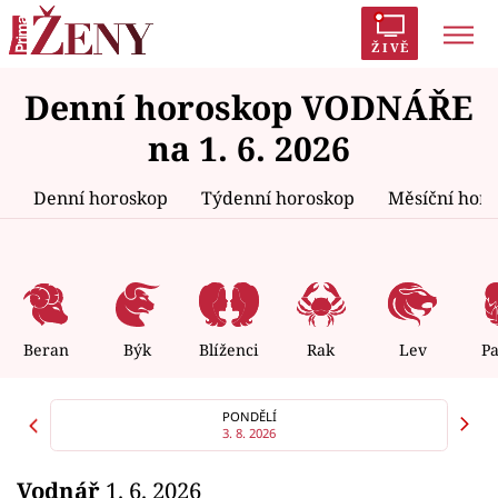
ŽIVĚ
Denní horoskop VODNÁŘE
Trendy:
Polabí
Inspekce
Prostřeno!
AYTO?
na 1. 6. 2026
Módní alarm
Zrádci
Proměny
Denní horoskop
Týdenní horoskop
Měsíční hor
Témata
Celebrity
Beran
Býk
Blíženci
Rak
Lev
P
Vztahy
PONDĚLÍ
3. 8. 2026
Seriály
Vodnář
1. 6. 2026