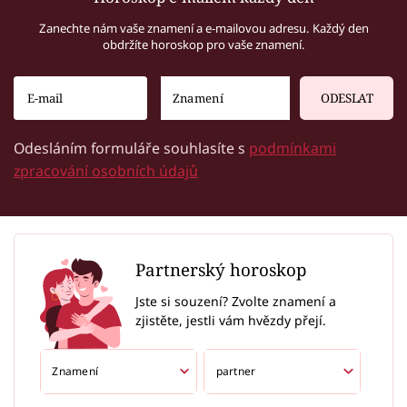
Zanechte nám vaše znamení a e-mailovou adresu. Každý den
obdržíte horoskop pro vaše znamení.
ODESLAT
Odesláním formuláře souhlasíte s
podmínkami
zpracování osobních údajů
Partnerský horoskop
Jste si souzení? Zvolte znamení a
zjistěte, jestli vám hvězdy přejí.