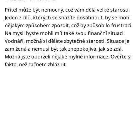
Horoskopy
Přítel může být nemocný, což vám dělá velké starosti.
Sledujte prima+
Jeden z cílů, kterých se snažíte dosáhnout, by se mohl
nějakým způsobem zpozdit, což by způsobilo frustraci.
Filmový festival Karlovy Vary
Na mysli byste mohli mít také svou finanční situaci.
Vodnáři, možná si děláte zbytečné starosti. Situace je
Pořady
zamlžená a nemusí být tak znepokojivá, jak se zdá.
Možná jste obdrželi nějaké mylné informace. Ověřte si
Mámy sobě
fakta, než začnete zbláznit.
Přihlášení
Sledujte nás