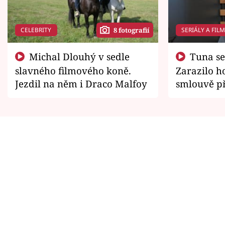
CELEBRITY
SERIÁLY A FIL
8 fotografií
Michal Dlouhý v sedle
Tuna se chtěl vrátit domů.
slavného filmového koně.
Zarazilo ho
Jezdil na něm i Draco Malfoy
smlouvě př
zemřít