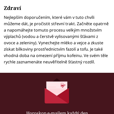
Zdraví
Nejlepším doporučením, které vám v tuto chvíli
můžeme dát, je pročistit střevní trakt. Začněte opatrně
a napomáhejte tomuto procesu velkým množstvím
výplachů (vodou a čerstvě vylisovanými šťávami z
ovoce a zeleniny). Vynechejte mléko a vejce a zkuste
získat bílkoviny prostřednictvím fazolí a tofu. Je také
vhodná doba na omezení příjmu kofeinu. Ve svém těle
rychle zaznamenáte neuvěřitelně šťastný rozdíl.
Horoskop e-mailem každý den