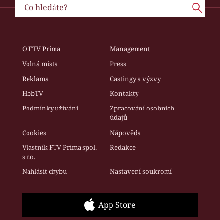
O FTV Prima
Management
Volná místa
Press
Reklama
Castingy a výzvy
HbbTV
Kontakty
Podmínky užívání
Zpracování osobních
údajů
Cookies
Nápověda
Vlastník FTV Prima spol.
Redakce
s r.o.
Nahlásit chybu
Nastavení soukromí
App Store