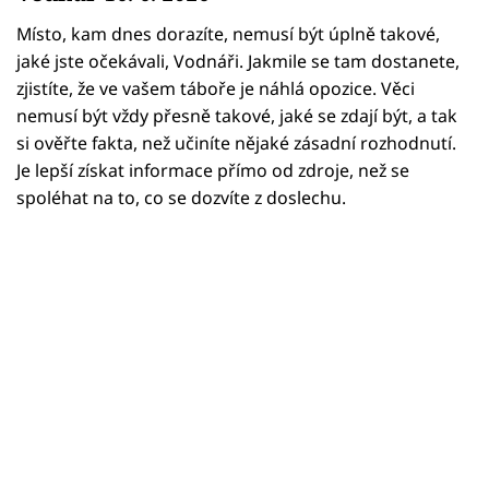
Horoskopy
Místo, kam dnes dorazíte, nemusí být úplně takové,
Sledujte prima+
jaké jste očekávali, Vodnáři. Jakmile se tam dostanete,
zjistíte, že ve vašem táboře je náhlá opozice. Věci
Filmový festival Karlovy Vary
nemusí být vždy přesně takové, jaké se zdají být, a tak
si ověřte fakta, než učiníte nějaké zásadní rozhodnutí.
Pořady
Je lepší získat informace přímo od zdroje, než se
spoléhat na to, co se dozvíte z doslechu.
Mámy sobě
Přihlášení
Sledujte nás