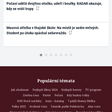
Počasí udělá dvojitou otočku, udeří i bouřky. RADAR ukazuje,
kdy se vrátí tropy
Masová střelba v thajské škole: Na místě je sedm mrtvých.
Student po útoku spáchal sebevraždu
Populární témata
Jak zhubnout
Nejlepší filmy 2024
Nejlepší horory
TV program
Změna času
Partie
Počasí
Kdy budou volby
ZOO Nové začátky
Auto – katalog
7 pádů Honzy Dědka
Volby 2025
Svařené víno
Tatarák podle Pohlreicha
Aloe vera