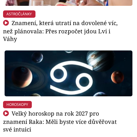
ASTROČLÁNKY
Znamení, která utratí na dovolené víc,
než plánovala: Přes rozpočet jdou Lvi i
Váhy
HOROSKOPY
Velký horoskop na rok 2027 pro
znamení Raka: Měli byste více důvěřovat
své intuici