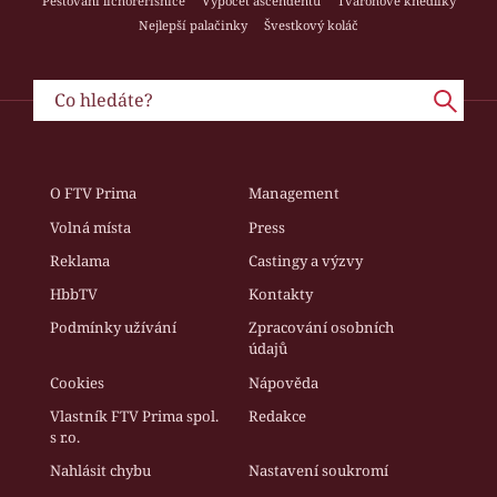
Pěstování lichořeřišnice
Výpočet ascendentu
Tvarohové knedlíky
Nejlepší palačinky
Švestkový koláč
O FTV Prima
Management
Volná místa
Press
Reklama
Castingy a výzvy
HbbTV
Kontakty
Podmínky užívání
Zpracování osobních
údajů
Cookies
Nápověda
Vlastník FTV Prima spol.
Redakce
s r.o.
Nahlásit chybu
Nastavení soukromí