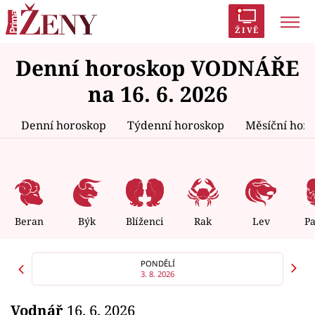
ŽIVĚ
Denní horoskop VODNÁŘE
Trendy:
Polabí
Inspekce
Prostřeno!
AYTO?
na 16. 6. 2026
Módní alarm
Zrádci
Proměny
Denní horoskop
Týdenní horoskop
Měsíční hor
Témata
Celebrity
Beran
Býk
Blíženci
Rak
Lev
P
Vztahy
PONDĚLÍ
3. 8. 2026
Seriály
Vodnář
16. 6. 2026