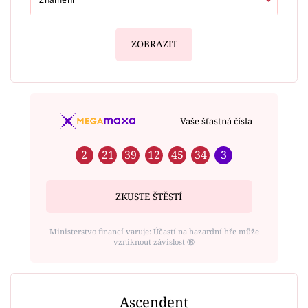
ZOBRAZIT
Vaše šťastná čísla
2
21
39
12
45
34
3
ZKUSTE ŠTĚSTÍ
Ministerstvo financí varuje: Účastí na hazardní hře může
vzniknout závislost ⑱
Ascendent