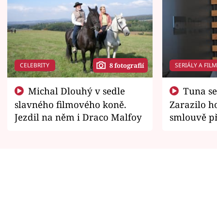
CELEBRITY
SERIÁLY A FIL
8 fotografií
Michal Dlouhý v sedle
Tuna se chtěl vrátit domů.
slavného filmového koně.
Zarazilo ho
Jezdil na něm i Draco Malfoy
smlouvě př
zemřít