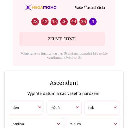
Vaše šťastná čísla
28
42
35
26
44
36
3
ZKUSTE ŠTĚSTÍ
Ministerstvo financí varuje: Účastí na hazardní hře může
vzniknout závislost ⑱
Ascendent
Vyplňte datum a čas vašeho narození: