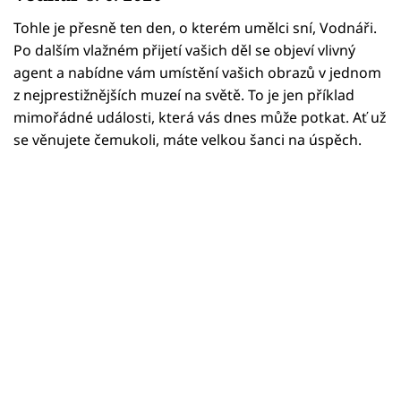
Horoskopy
Tohle je přesně ten den, o kterém umělci sní, Vodnáři.
Sledujte prima+
Po dalším vlažném přijetí vašich děl se objeví vlivný
agent a nabídne vám umístění vašich obrazů v jednom
Filmový festival Karlovy Vary
z nejprestižnějších muzeí na světě. To je jen příklad
mimořádné události, která vás dnes může potkat. Ať už
Pořady
se věnujete čemukoli, máte velkou šanci na úspěch.
Mámy sobě
Přihlášení
Sledujte nás