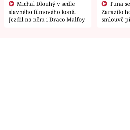
Michal Dlouhý v sedle
Tuna se chtěl vrátit domů.
slavného filmového koně.
Zarazilo ho
Jezdil na něm i Draco Malfoy
smlouvě př
zemřít