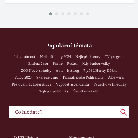
Populární témata
Jak zhubnout
Nejlepší filmy 2024
Nejlepší horory
TV program
Změna času
Partie
Počasí
Kdy budou volby
ZOO Nové začátky
Auto – katalog
7 pádů Honzy Dědka
Volby 2025
Svařené víno
Tatarák podle Pohlreicha
Aloe vera
Pěstování lichořeřišnice
Výpočet ascendentu
Tvarohové knedlíky
Nejlepší palačinky
Švestkový koláč
O FTV Prima
Management