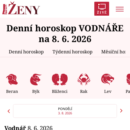
ŽIVĚ
Denní horoskop VODNÁŘE
Trendy:
Polabí
Inspekce
Prostřeno!
AYTO?
na 8. 6. 2026
Módní alarm
Zrádci
Proměny
Denní horoskop
Týdenní horoskop
Měsíční hor
Témata
Celebrity
Beran
Býk
Blíženci
Rak
Lev
P
Vztahy
PONDĚLÍ
3. 8. 2026
Seriály
Vodnář
8. 6. 2026