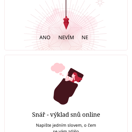
ANO
NEVÍM
NE
Snář - výklad snů online
Napište jedním slovem, o čem
se vám zdálo