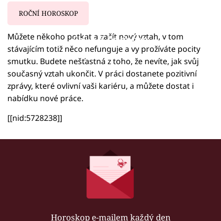
ROČNÍ HOROSKOP
Můžete někoho potkat a začít nový vztah, v tom
Failed to fetch
stávajícím totiž něco nefunguje a vy prožíváte pocity
smutku. Budete nešťastná z toho, že nevíte, jak svůj
současný vztah ukončit. V práci dostanete pozitivní
zprávy, které ovlivní vaši kariéru, a můžete dostat i
nabídku nové práce.
[[nid:5728238]]
Horoskop e-mailem každý den