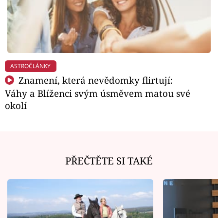
ASTROČLÁNKY
Znamení, která nevědomky flirtují:
Váhy a Blíženci svým úsměvem matou své
okolí
PŘEČTĚTE SI TAKÉ