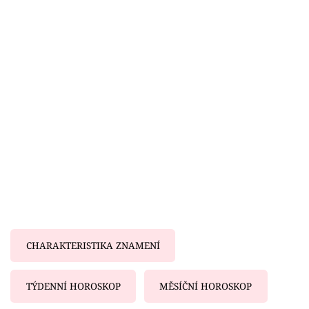
Horoskopy
Sledujte prima+
Filmový festival Karlovy Vary
Pořady
Mámy sobě
Přihlášení
Sledujte nás
CHARAKTERISTIKA ZNAMENÍ
TÝDENNÍ HOROSKOP
MĚSÍČNÍ HOROSKOP