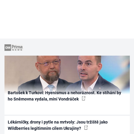
Bartošek k Turkovi: Hyenismus a nehoráznost. Ke stíhání by
ho Sněmovna vydala, míní Vondráček
Lékárničky, drony i pytle na mrtvoly: Jsou tržiště jako
Wildberries legitimním cílem Ukrajiny?