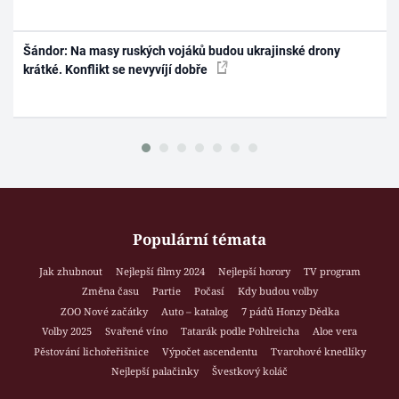
Šándor: Na masy ruských vojáků budou ukrajinské drony
krátké. Konflikt se nevyvíjí dobře
Populární témata
Jak zhubnout
Nejlepší filmy 2024
Nejlepší horory
TV program
Změna času
Partie
Počasí
Kdy budou volby
ZOO Nové začátky
Auto – katalog
7 pádů Honzy Dědka
Volby 2025
Svařené víno
Tatarák podle Pohlreicha
Aloe vera
Pěstování lichořeřišnice
Výpočet ascendentu
Tvarohové knedlíky
Nejlepší palačinky
Švestkový koláč