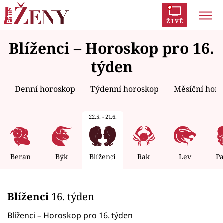
ŽIVĚ
Blíženci – Horoskop pro 16.
Trendy:
Polabí
Inspekce
Prostřeno!
AYTO?
týden
Módní alarm
Zrádci
Proměny
Denní horoskop
Týdenní horoskop
Měsíční hor
22.5. - 21.6.
Témata
Celebrity
Beran
Býk
Blíženci
Rak
Lev
P
Vztahy
Blíženci
16. týden
Seriály
Blíženci – Horoskop pro 16. týden