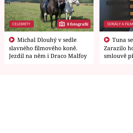
CELEBRITY
SERIÁLY A FIL
8 fotografií
Michal Dlouhý v sedle
Tuna se chtěl vrátit domů.
slavného filmového koně.
Zarazilo ho
Jezdil na něm i Draco Malfoy
smlouvě př
zemřít