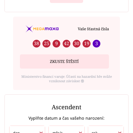
Vaše šťastná čísla
38
25
9
42
30
19
3
ZKUSTE ŠTĚSTÍ
Ministerstvo financí varuje: Účastí na hazardní hře může
vzniknout závislost ⑱
Ascendent
Vyplňte datum a čas vašeho narození: