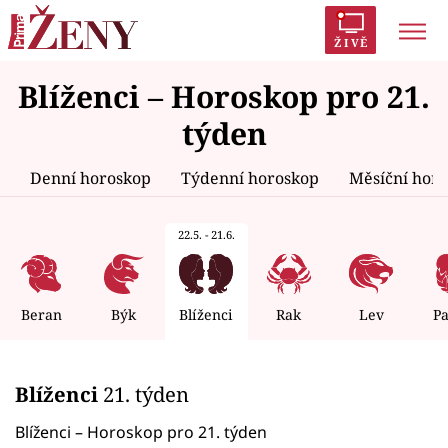
ŽIVĚ
Blíženci – Horoskop pro 21.
Trendy:
Polabí
Inspekce
Prostřeno!
AYTO?
týden
Módní alarm
Zrádci
Proměny
Denní horoskop
Týdenní horoskop
Měsíční hor
22.5. - 21.6.
Témata
Celebrity
Beran
Býk
Blíženci
Rak
Lev
P
Vztahy
Blíženci
21. týden
Seriály
Blíženci – Horoskop pro 21. týden