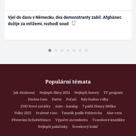
Vjel do davu v Německu, dva demonstranty zabil. Afghánec
dožije za mřížemi, rozhodl soud
Populární témata
Jak zhubnout
Nejlepší filmy 2024
Nejlepší horory
TV program
Změna času
Partie
Počasí
Kdy budou volby
ZOO Nové začátky
Auto – katalog
7 pádů Honzy Dědka
Volby 2025
Svařené víno
Tatarák podle Pohlreicha
Aloe vera
Pěstování lichořeřišnice
Výpočet ascendentu
Tvarohové knedlíky
Nejlepší palačinky
Švestkový koláč