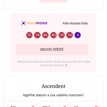
Vaše šťastná čísla
35
18
46
40
29
10
4
ZKUSTE ŠTĚSTÍ
Ministerstvo financí varuje: Účastí na hazardní hře může
vzniknout závislost ⑱
Ascendent
Vyplňte datum a čas vašeho narození: