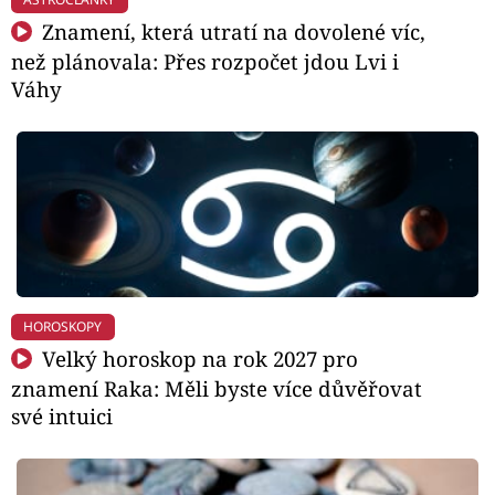
Znamení, která utratí na dovolené víc,
než plánovala: Přes rozpočet jdou Lvi i
Váhy
HOROSKOPY
Velký horoskop na rok 2027 pro
znamení Raka: Měli byste více důvěřovat
své intuici