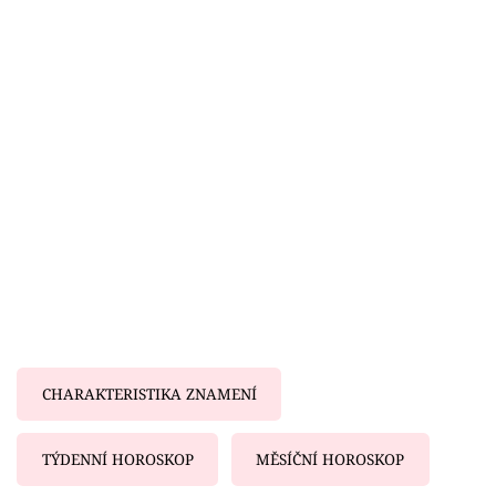
Horoskopy
Sledujte prima+
Filmový festival Karlovy Vary
Pořady
Mámy sobě
Přihlášení
Sledujte nás
CHARAKTERISTIKA ZNAMENÍ
TÝDENNÍ HOROSKOP
MĚSÍČNÍ HOROSKOP