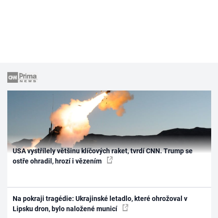
USA vystřílely většinu klíčových raket, tvrdí CNN. Trump se
ostře ohradil, hrozí i vězením
Na pokraji tragédie: Ukrajinské letadlo, které ohrožoval v
Lipsku dron, bylo naložené municí