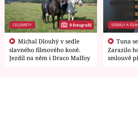
CELEBRITY
SERIÁLY A FIL
8 fotografií
Michal Dlouhý v sedle
Tuna se chtěl vrátit domů.
slavného filmového koně.
Zarazilo ho
Jezdil na něm i Draco Malfoy
smlouvě př
zemřít