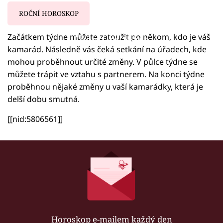
ROČNÍ HOROSKOP
Začátkem týdne můžete zatoužit po někom, kdo je váš
Failed to fetch
kamarád. Následně vás čeká setkání na úřadech, kde
mohou proběhnout určité změny. V půlce týdne se
můžete trápit ve vztahu s partnerem. Na konci týdne
proběhnou nějaké změny u vaší kamarádky, která je
delší dobu smutná.
[[nid:5806561]]
Horoskop e-mailem každý den