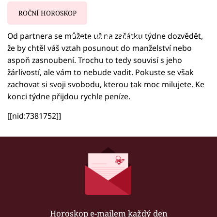
ROČNÍ HOROSKOP
Od partnera se můžete už na začátku týdne dozvědět,
Failed to fetch
že by chtěl váš vztah posunout do manželství nebo
aspoň zasnoubení. Trochu to tedy souvisí s jeho
žárlivostí, ale vám to nebude vadit. Pokuste se však
zachovat si svoji svobodu, kterou tak moc milujete. Ke
konci týdne přijdou rychle peníze.
[[nid:7381752]]
Horoskop e-mailem každý den