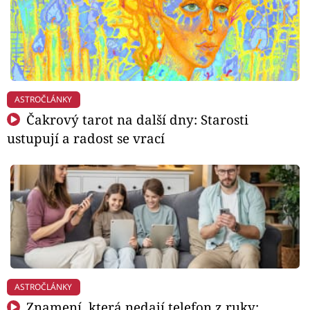
ASTROČLÁNKY
Čakrový tarot na další dny: Starosti
ustupují a radost se vrací
ASTROČLÁNKY
Znamení, která nedají telefon z ruky: