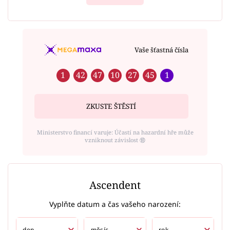
Vaše šťastná čísla
1
42
47
10
27
45
1
ZKUSTE ŠTĚSTÍ
Ministerstvo financí varuje: Účastí na hazardní hře může
vzniknout závislost ⑱
Ascendent
Vyplňte datum a čas vašeho narození: