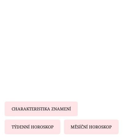
Horoskopy
Sledujte prima+
Filmový festival Karlovy Vary
Pořady
Mámy sobě
Přihlášení
Sledujte nás
CHARAKTERISTIKA ZNAMENÍ
TÝDENNÍ HOROSKOP
MĚSÍČNÍ HOROSKOP