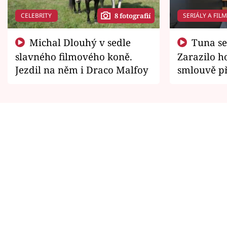
CELEBRITY
SERIÁLY A FIL
8 fotografií
Michal Dlouhý v sedle
Tuna se chtěl vrátit domů.
slavného filmového koně.
Zarazilo ho
Jezdil na něm i Draco Malfoy
smlouvě př
zemřít