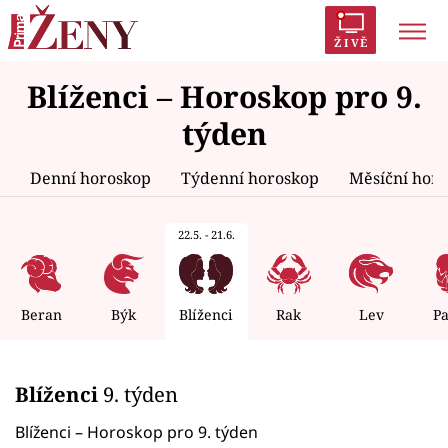
ŽIVĚ
Blíženci – Horoskop pro 9.
Trendy:
Polabí
Inspekce
Prostřeno!
AYTO?
týden
Módní alarm
Zrádci
Proměny
Denní horoskop
Týdenní horoskop
Měsíční hor
22.5. - 21.6.
Témata
Celebrity
Beran
Býk
Blíženci
Rak
Lev
P
Vztahy
Blíženci
9. týden
Seriály
Blíženci – Horoskop pro 9. týden