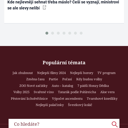
Kde nejlevněji sehnat třeba máslo? Češi se vyznají, ministrovi
se ale slevy nelíbí
Populární témata
Jak zhubnout
Nejlepší filmy 2024
Nejlepší horory
TV program
Změna času
Partie
Počasí
Kdy budou volby
ZOO Nové začátky
Auto – katalog
7 pádů Honzy Dědka
Volby 2025
Svařené víno
Tatarák podle Pohlreicha
Aloe vera
Pěstování lichořeřišnice
Výpočet ascendentu
Tvarohové knedlíky
Nejlepší palačinky
Švestkový koláč