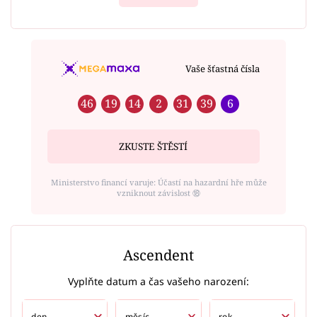
Vaše šťastná čísla
46
19
14
2
31
39
6
ZKUSTE ŠTĚSTÍ
Ministerstvo financí varuje: Účastí na hazardní hře může
vzniknout závislost ⑱
Ascendent
Vyplňte datum a čas vašeho narození: