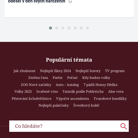
odešel v den svých narozenin
Populární témata
Jak zhubnout
Nejlepší filmy 2024
Nejlepší horory
TV program
Změna času
Partie
Počasí
Kdy budou volby
ZOO Nové začátky
Auto – katalog
7 pádů Honzy Dědka
Volby 2025
Svařené víno
Tatarák podle Pohlreicha
Aloe vera
Pěstování lichořeřišnice
Výpočet ascendentu
Tvarohové knedlíky
Nejlepší palačinky
Švestkový koláč