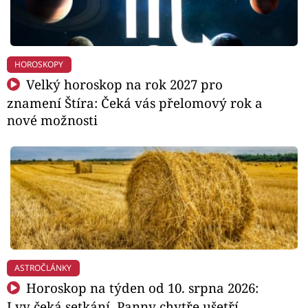
HOROSKOPY
Velký horoskop na rok 2027 pro
znamení Štíra: Čeká vás přelomový rok a
nové možnosti
ASTROČLÁNKY
Horoskop na týden od 10. srpna 2026:
Lvy čeká setkání, Panny chytře ušetří