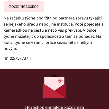
ROČNÍ HOROSKOP
Na začátku týdne obdržíte od partnera zprávu týkající
Failed to fetch
se nějakého úřadu nebo jiné instituce. Poté pojedete s
kamarádkou na cestu a něco vás překvapí. V půlce
týdne můžete jít do společnosti a tam se pohádat. Na
konci týdne se v rámci práce seznámíte s někým
novým.
[[nid:5757737]]
Horoskop e-mailem každý den