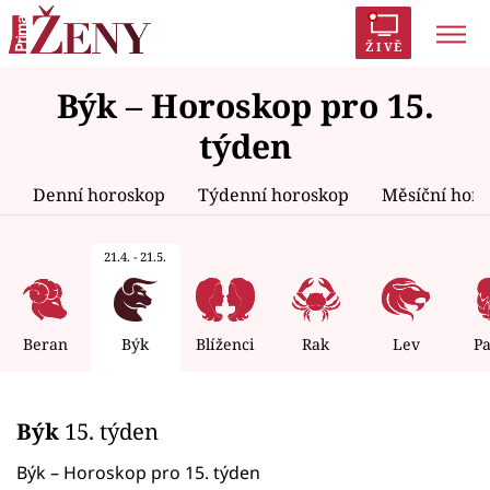
ŽIVĚ
Býk – Horoskop pro 15.
Trendy:
Polabí
Inspekce
Prostřeno!
AYTO?
týden
Módní alarm
Zrádci
Proměny
Denní horoskop
Týdenní horoskop
Měsíční hor
21.4. - 21.5.
Témata
Celebrity
Beran
Býk
Blíženci
Rak
Lev
P
Vztahy
Býk
15. týden
Seriály
Býk – Horoskop pro 15. týden