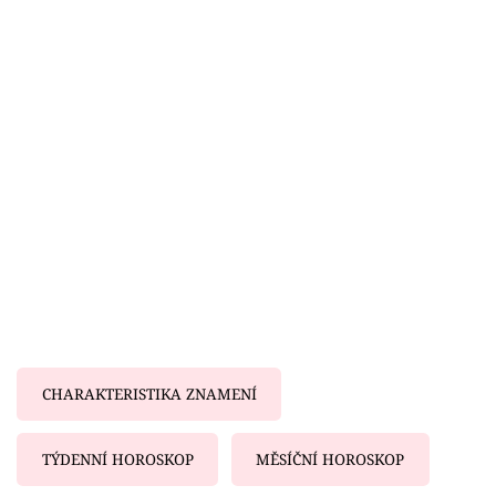
Horoskopy
Sledujte prima+
Filmový festival Karlovy Vary
Pořady
Mámy sobě
Přihlášení
Sledujte nás
CHARAKTERISTIKA ZNAMENÍ
TÝDENNÍ HOROSKOP
MĚSÍČNÍ HOROSKOP