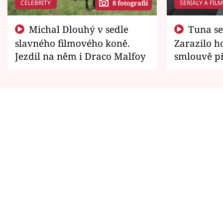
CELEBRITY
SERIÁLY A FIL
8 fotografií
Michal Dlouhý v sedle
Tuna se chtěl vrátit domů.
slavného filmového koně.
Zarazilo ho
Jezdil na něm i Draco Malfoy
smlouvě př
zemřít