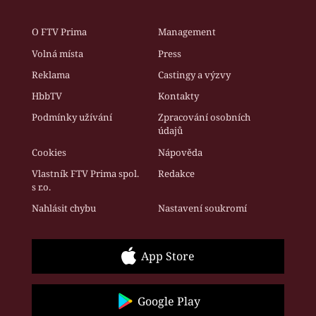
O FTV Prima
Management
Volná místa
Press
Reklama
Castingy a výzvy
HbbTV
Kontakty
Podmínky užívání
Zpracování osobních
údajů
Cookies
Nápověda
Vlastník FTV Prima spol.
Redakce
s r.o.
Nahlásit chybu
Nastavení soukromí
App Store
Google Play