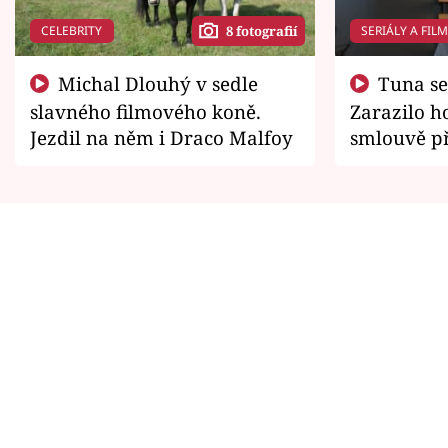
CELEBRITY
SERIÁLY A FIL
8 fotografií
Michal Dlouhý v sedle
Tuna se chtěl vrátit domů.
slavného filmového koně.
Zarazilo ho
Jezdil na něm i Draco Malfoy
smlouvě př
zemřít