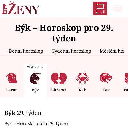
ŽIVĚ
Býk – Horoskop pro 29.
Trendy:
Polabí
Inspekce
Prostřeno!
AYTO?
týden
Módní alarm
Zrádci
Proměny
Denní horoskop
Týdenní horoskop
Měsíční hor
21.4. - 21.5.
Témata
Celebrity
Beran
Býk
Blíženci
Rak
Lev
P
Vztahy
Býk
29. týden
Seriály
Býk – Horoskop pro 29. týden