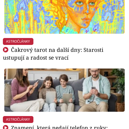
ASTROČLÁNKY
Čakrový tarot na další dny: Starosti
ustupují a radost se vrací
ASTROČLÁNKY
Znamení, která nedají telefon z ruky: