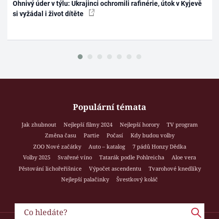
Ohnivý úder v týlu: Ukrajinci ochromili rafinérie, útok v Kyjevě
si vyžádal i život dítěte
Populární témata
Jak zhubnout
Nejlepší filmy 2024
Nejlepší horory
TV program
Změna času
Partie
Počasí
Kdy budou volby
ZOO Nové začátky
Auto – katalog
7 pádů Honzy Dědka
Volby 2025
Svařené víno
Tatarák podle Pohlreicha
Aloe vera
Pěstování lichořeřišnice
Výpočet ascendentu
Tvarohové knedlíky
Nejlepší palačinky
Švestkový koláč