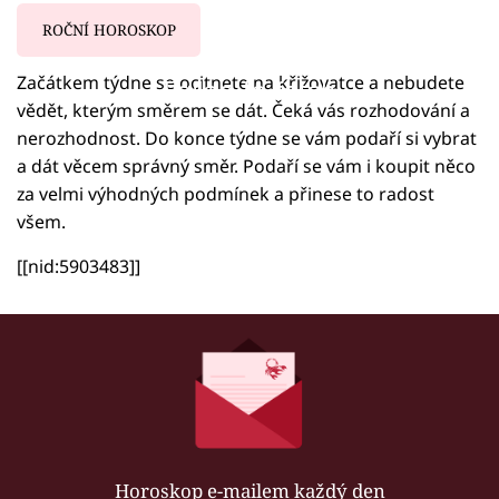
ROČNÍ HOROSKOP
Začátkem týdne se ocitnete na křižovatce a nebudete
Failed to fetch
vědět, kterým směrem se dát. Čeká vás rozhodování a
nerozhodnost. Do konce týdne se vám podaří si vybrat
a dát věcem správný směr. Podaří se vám i koupit něco
za velmi výhodných podmínek a přinese to radost
všem.
[[nid:5903483]]
Horoskop e-mailem každý den