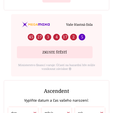
Vaše šťastná čísla
45
27
3
4
17
2
5
ZKUSTE ŠTĚSTÍ
Ministerstvo financí varuje: Účastí na hazardní hře může
vzniknout závislost ⑱
Ascendent
Vyplňte datum a čas vašeho narození: