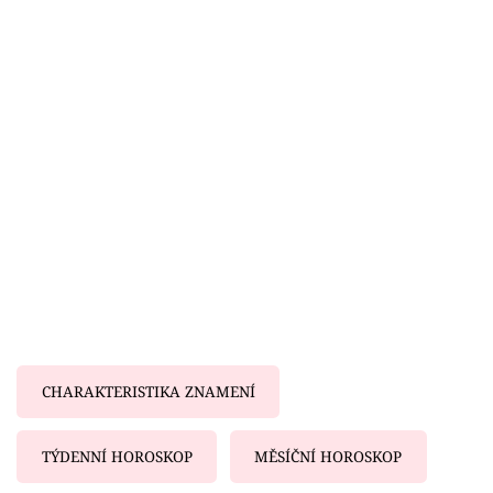
Horoskopy
Sledujte prima+
Filmový festival Karlovy Vary
Pořady
Mámy sobě
Přihlášení
Sledujte nás
CHARAKTERISTIKA ZNAMENÍ
TÝDENNÍ HOROSKOP
MĚSÍČNÍ HOROSKOP