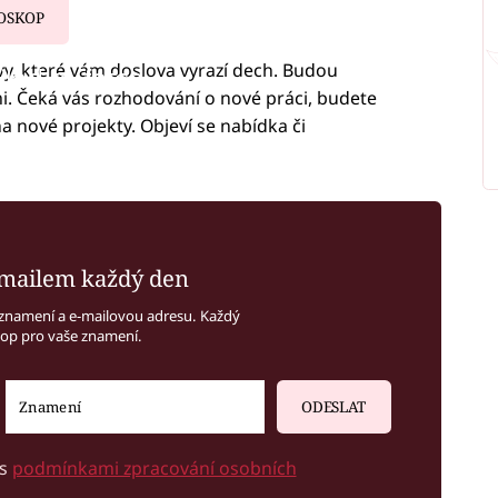
OSKOP
ávy, které vám doslova vyrazí dech. Budou
iled to fetch
i. Čeká vás rozhodování o nové práci, budete
na nové projekty. Objeví se nabídka či
mailem každý den
znamení a e-mailovou adresu. Každý
kop pro vaše znamení.
ODESLAT
 s
podmínkami zpracování osobních