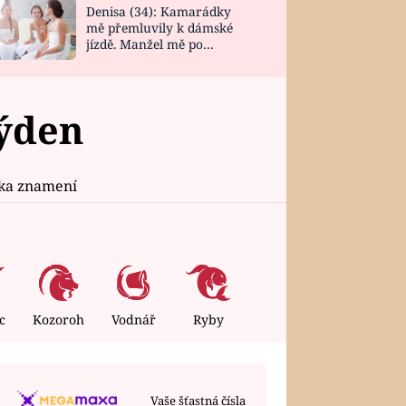
Denisa (34): Kamarádky
mě přemluvily k dámské
jízdě. Manžel mě po
návratu zaskočil
týden
ika znamení
c
Kozoroh
Vodnář
Ryby
Vaše šťastná čísla