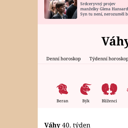
Srdceryvný projev
SNÁŘ
CELEBRITY
manželky Glena Hansard
Syn tu není, nerozuměl b
HOROSKOP NA
VAŘENÍ
tomu, vysvětlila
ROK 2023
Váhy
Denní horoskop
Týdenní horosko
Beran
Býk
Blíženci
Váhy
40. týden