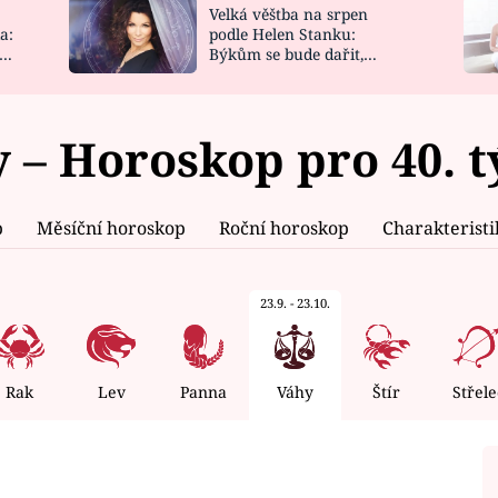
Velká věštba na srpen
NOVINKY
ZAHRADA
a:
podle Helen Stanku:
y
Býkům se bude dařit,
VIDEORECEPTY
DESIGN
Vodnáře čeká jízda
 – Horoskop pro 40. 
p
Měsíční horoskop
Roční horoskop
Charakterist
23.9. - 23.10.
Rak
Lev
Panna
Váhy
Štír
Střele