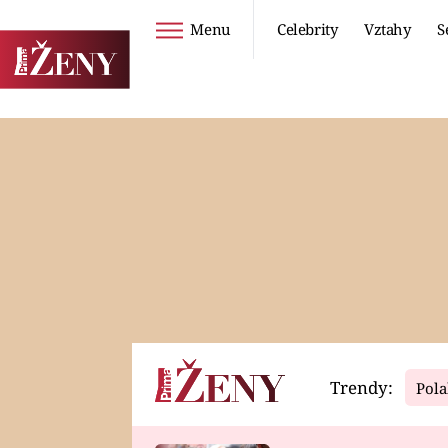
Menu
Celebrity
Vztahy
S
Seriály
Životní styl
ZOO
DIETY A HUBNUTÍ
PROSTŘENO!
CESTOVÁNÍ A
DOVOLENÁ
DUCH
ZDRAVÍ
Trendy:
Pola
Horoskopy
Video
ASTROČLÁNKY
SERIÁLY