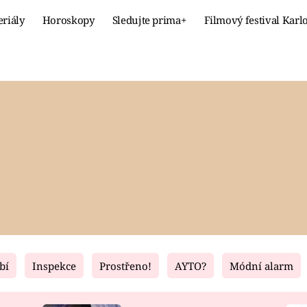
eriály
Horoskopy
Sledujte prima+
Filmový festival Karl
Celebrity
Recept
MÓDA A KRÁSA
HLAVNÍ JÍ
VZTAHY A SEX
SLADKÉ
PRIMA MAMINKA
ZDRAVÉ
bí
Inspekce
Prostřeno!
AYTO?
Módní alarm
Fresh
Living
RECEPTY
BYDLENÍ