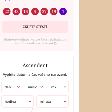
22
43
16
5
37
19
1
ZKUSTE ŠTĚSTÍ
Ministerstvo financí varuje: Účastí na hazardní
hře může vzniknout závislost ⑱
Ascendent
Vyplňte datum a čas vašeho narození: