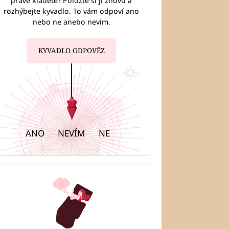
právě kladete? Položte si ji znovu a
rozhýbejte kyvadlo. To vám odpoví ano
nebo ne anebo nevím.
KYVADLO ODPOVĚZ
ANO
NEVÍM
NE