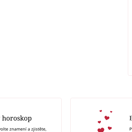
ý horoskop
P
volte znamení a zjistěte,