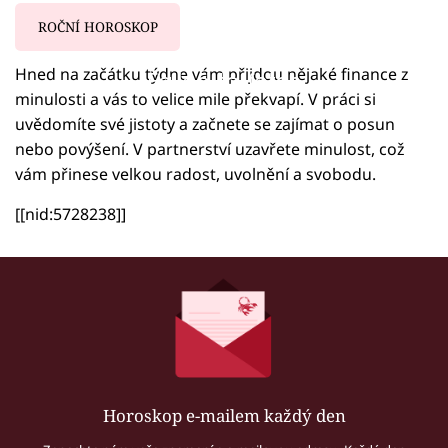
ROČNÍ HOROSKOP
Hned na začátku týdne vám přijdou nějaké finance z
Failed to fetch
minulosti a vás to velice mile překvapí. V práci si
uvědomíte své jistoty a začnete se zajímat o posun
nebo povýšení. V partnerství uzavřete minulost, což
vám přinese velkou radost, uvolnění a svobodu.
[[nid:5728238]]
Horoskop e-mailem každý den