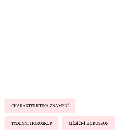
Horoskopy
Sledujte prima+
Filmový festival Karlovy Vary
Pořady
Mámy sobě
Přihlášení
Sledujte nás
CHARAKTERISTIKA ZNAMENÍ
TÝDENNÍ HOROSKOP
MĚSÍČNÍ HOROSKOP