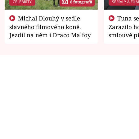
CELEBRITY
SERIÁLY A FIL
8 fotografií
Michal Dlouhý v sedle
Tuna se chtěl vrátit domů.
slavného filmového koně.
Zarazilo ho
Jezdil na něm i Draco Malfoy
smlouvě př
zemřít