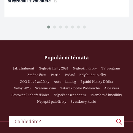
si vyžádal i život dítěte
Populární témata
Jak zhubnout
Nejlepší filmy 2024
Nejlepší horory
TV program
Změna času
Partie
Počasí
Kdy budou volby
ZOO Nové začátky
Auto – katalog
7 pádů Honzy Dědka
Volby 2025
Svařené víno
Tatarák podle Pohlreicha
Aloe vera
Pěstování lichořeřišnice
Výpočet ascendentu
Tvarohové knedlíky
Nejlepší palačinky
Švestkový koláč