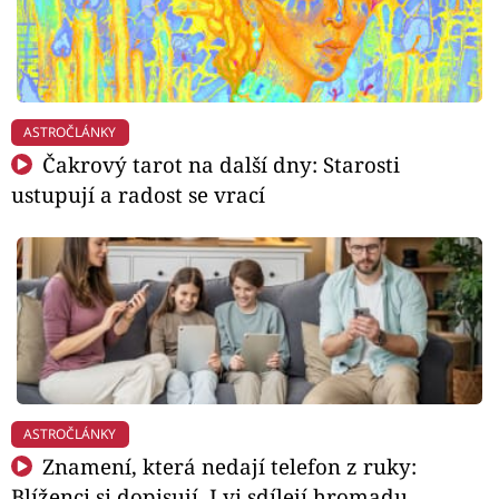
ASTROČLÁNKY
Čakrový tarot na další dny: Starosti
ustupují a radost se vrací
ASTROČLÁNKY
Znamení, která nedají telefon z ruky:
Blíženci si dopisují, Lvi sdílejí hromadu