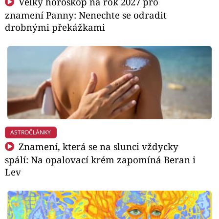
Velký horoskop na rok 2027 pro
znamení Panny: Nenechte se odradit
drobnými překážkami
ASTROČLÁNKY
Znamení, která se na slunci vždycky
spálí: Na opalovací krém zapomíná Beran i
Lev