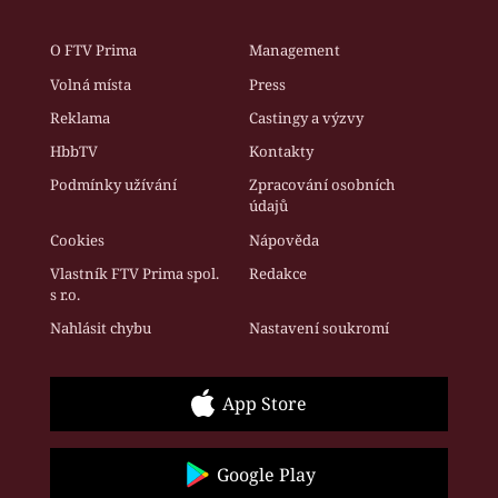
O FTV Prima
Management
Volná místa
Press
Reklama
Castingy a výzvy
HbbTV
Kontakty
Podmínky užívání
Zpracování osobních
údajů
Cookies
Nápověda
Vlastník FTV Prima spol.
Redakce
s r.o.
Nahlásit chybu
Nastavení soukromí
App Store
Google Play