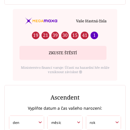
Vaše šťastná čísla
19
21
39
30
15
41
1
ZKUSTE ŠTĚSTÍ
Ministerstvo financí varuje: Účastí na hazardní hře může
vzniknout závislost ⑱
Ascendent
Vyplňte datum a čas vašeho narození: