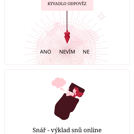
KYVADLO ODPOVĚZ
ANO
NEVÍM
NE
Snář - výklad snů online