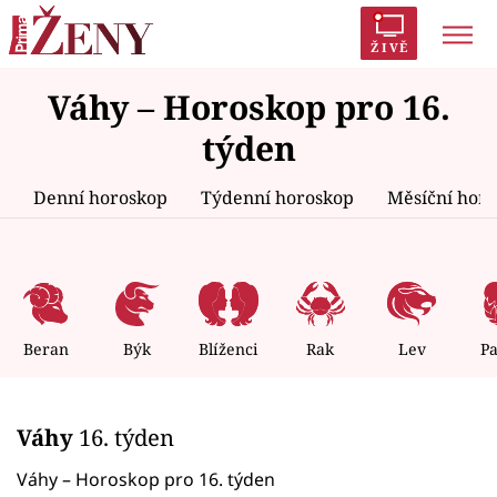
ŽIVĚ
Váhy – Horoskop pro 16.
Trendy:
Polabí
Inspekce
Prostřeno!
AYTO?
týden
Módní alarm
Zrádci
Proměny
Denní horoskop
Týdenní horoskop
Měsíční hor
Témata
Celebrity
Beran
Býk
Blíženci
Rak
Lev
P
Vztahy
Váhy
16. týden
Seriály
Váhy – Horoskop pro 16. týden