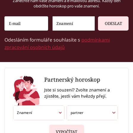
Zanechte nám vaše znamení a e-mailovou adresu. Každý den
obdržíte horoskop pro vaše znamení.
ODESLAT
Odesláním formuláře souhlasíte s
podmínkami
zpracování osobních údajů
Partnerský horoskop
Jste si souzení? Zvolte znamení a
zjistěte, jestli vám hvězdy přejí.
VYPOČÍTAT