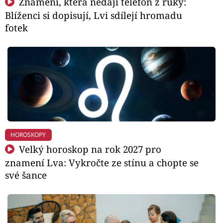
Znamení, která nedají telefon z ruky:
Blíženci si dopisují, Lvi sdílejí hromadu
fotek
HOROSKOPY
Velký horoskop na rok 2027 pro
znamení Lva: Vykročte ze stínu a chopte se
své šance