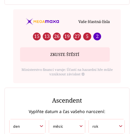
Vaše šťastná čísla
15
13
26
19
27
5
2
ZKUSTE ŠTĚSTÍ
Ministerstvo financí varuje: Účastí na hazardní hře může
vzniknout závislost ⑱
Ascendent
Vyplňte datum a čas vašeho narození: