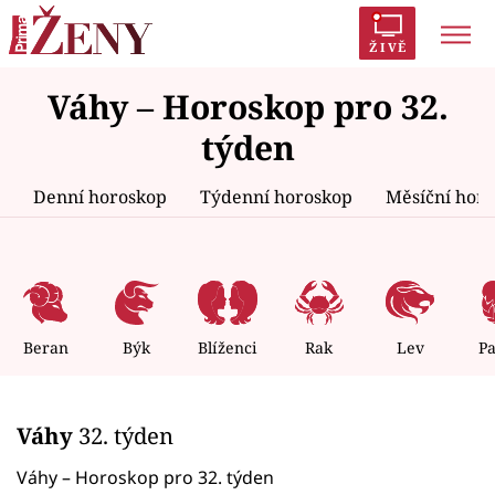
ŽIVĚ
Váhy – Horoskop pro 32.
Trendy:
Polabí
Inspekce
Prostřeno!
AYTO?
týden
Módní alarm
Zrádci
Proměny
Denní horoskop
Týdenní horoskop
Měsíční hor
Témata
Celebrity
Beran
Býk
Blíženci
Rak
Lev
P
Vztahy
Váhy
32. týden
Seriály
Váhy – Horoskop pro 32. týden