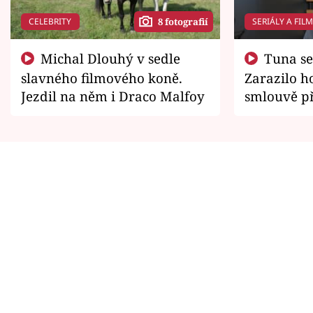
CELEBRITY
SERIÁLY A FIL
8 fotografií
Michal Dlouhý v sedle
Tuna se chtěl vrátit domů.
slavného filmového koně.
Zarazilo ho
Jezdil na něm i Draco Malfoy
smlouvě př
zemřít