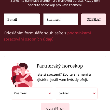
Zanechte nám vaše znamení a e-mailovou adresu. Každý den
obdržíte horoskop pro vaše znamení.
ODESLAT
Odesláním formuláře souhlasíte s
podmínkami
zpracování osobních údajů
Partnerský horoskop
Jste si souzení? Zvolte znamení a
zjistěte, jestli vám hvězdy přejí.
VYPOČÍTAT