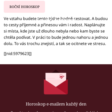
ROČNÍ HOROSKOP
Ve vztahu budete tento týdne hodně cestovat. A budou
Failed to fetch
to cesty příjemné a přinesou vám i radost. Naplánujte
si místa, kde jste už dlouho nebyla nebo kam byste se
chtěla podívat. V práci to bude jednou nahoru a jednou
dolu. To vás trochu znejistí, a tak se ocitnete ve stresu.
[[nid:5979623]]
Horoskop e-mailem každý den