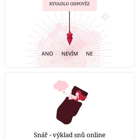
KYVADLO ODPOVĚZ
ANO
NEVÍM
NE
Snář - výklad snů online