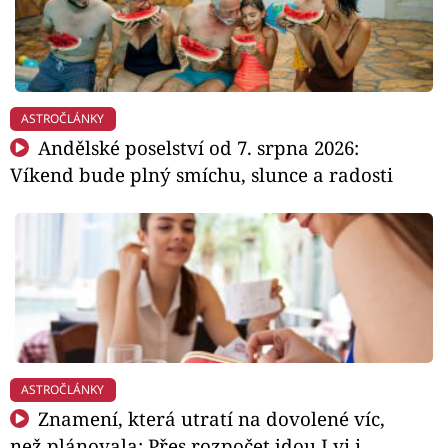
ASTROČLÁNKY
Andělské poselství od 7. srpna 2026:
Víkend bude plný smíchu, slunce a radosti
ASTROČLÁNKY
Znamení, která utratí na dovolené víc,
než plánovala: Přes rozpočet jdou Lvi i