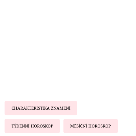
Horoskopy
Sledujte prima+
Filmový festival Karlovy Vary
Pořady
Mámy sobě
Přihlášení
Sledujte nás
CHARAKTERISTIKA ZNAMENÍ
TÝDENNÍ HOROSKOP
MĚSÍČNÍ HOROSKOP