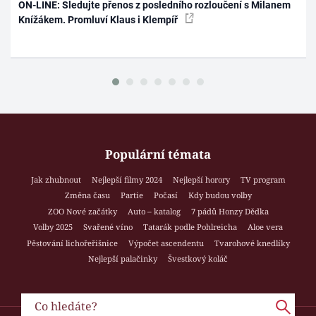
ON-LINE: Sledujte přenos z posledního rozloučení s Milanem
Knížákem. Promluví Klaus i Klempíř
Populární témata
Jak zhubnout
Nejlepší filmy 2024
Nejlepší horory
TV program
Změna času
Partie
Počasí
Kdy budou volby
ZOO Nové začátky
Auto – katalog
7 pádů Honzy Dědka
Volby 2025
Svařené víno
Tatarák podle Pohlreicha
Aloe vera
Pěstování lichořeřišnice
Výpočet ascendentu
Tvarohové knedlíky
Nejlepší palačinky
Švestkový koláč