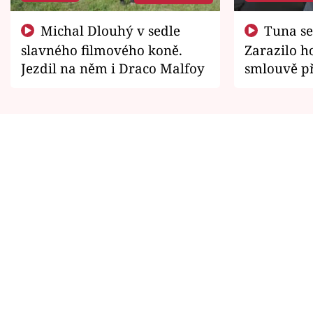
Michal Dlouhý v sedle
Tuna se chtěl vrátit domů.
slavného filmového koně.
Zarazilo ho
Jezdil na něm i Draco Malfoy
smlouvě př
zemřít