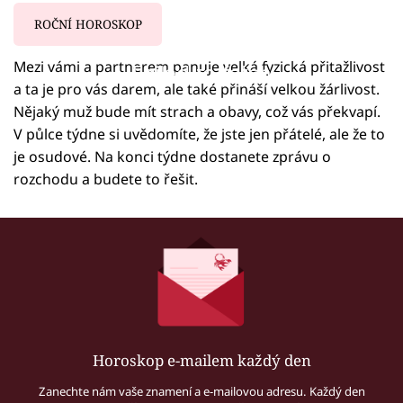
ROČNÍ HOROSKOP
Mezi vámi a partnerem panuje velká fyzická přitažlivost
Failed to fetch
a ta je pro vás darem, ale také přináší velkou žárlivost.
Nějaký muž bude mít strach a obavy, což vás překvapí.
V půlce týdne si uvědomíte, že jste jen přátelé, ale že to
je osudové. Na konci týdne dostanete zprávu o
rozchodu a budete to řešit.
Horoskop e-mailem každý den
Zanechte nám vaše znamení a e-mailovou adresu. Každý den