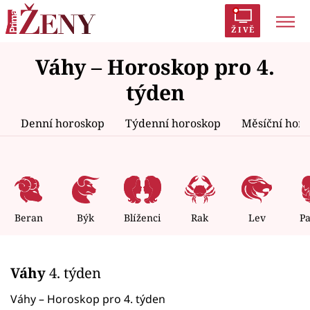
ŽIVĚ
Váhy – Horoskop pro 4.
Trendy:
Polabí
Inspekce
Prostřeno!
AYTO?
týden
Módní alarm
Zrádci
Proměny
Denní horoskop
Týdenní horoskop
Měsíční hor
Témata
Celebrity
Beran
Býk
Blíženci
Rak
Lev
P
Vztahy
Váhy
4. týden
Seriály
Váhy – Horoskop pro 4. týden