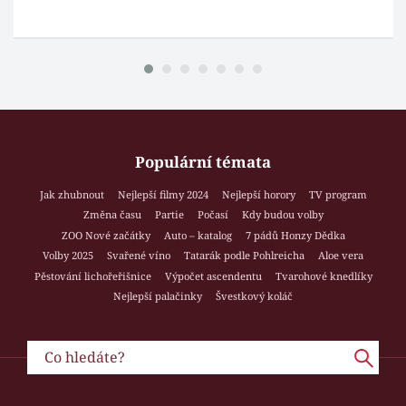
Populární témata
Jak zhubnout
Nejlepší filmy 2024
Nejlepší horory
TV program
Změna času
Partie
Počasí
Kdy budou volby
ZOO Nové začátky
Auto – katalog
7 pádů Honzy Dědka
Volby 2025
Svařené víno
Tatarák podle Pohlreicha
Aloe vera
Pěstování lichořeřišnice
Výpočet ascendentu
Tvarohové knedlíky
Nejlepší palačinky
Švestkový koláč