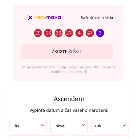
Vaše šťastná čísla
29
13
33
27
4
47
3
ZKUSTE ŠTĚSTÍ
Ministerstvo financí varuje: Účastí na hazardní hře může
vzniknout závislost ⑱
Ascendent
Vyplňte datum a čas vašeho narození: