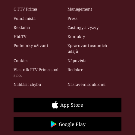
O FTV Prima
Management
Volná místa
Press
Reklama
Castingy a výzvy
HbbTV
Kontakty
Podmínky užívání
Zpracování osobních
údajů
Cookies
Nápověda
Vlastník FTV Prima spol.
Redakce
s r.o.
Nahlásit chybu
Nastavení soukromí
App Store
Google Play