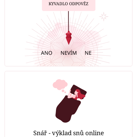
KYVADLO ODPOVĚZ
ANO
NEVÍM
NE
Snář - výklad snů online