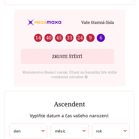
Vaše šťastná čísla
14
40
45
33
24
9
6
ZKUSTE ŠTĚSTÍ
Ministerstvo financí varuje: Účastí na hazardní hře může
vzniknout závislost ⑱
Ascendent
Vyplňte datum a čas vašeho narození: