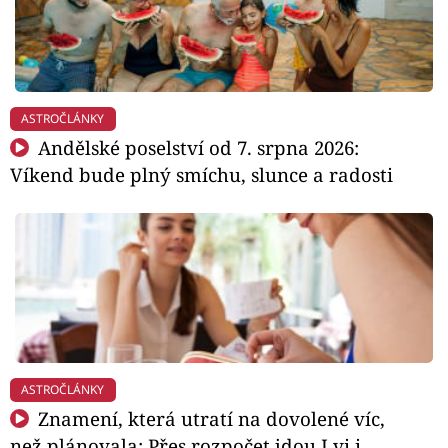
ASTROČLÁNKY
Andělské poselství od 7. srpna 2026:
Víkend bude plný smíchu, slunce a radosti
ASTROČLÁNKY
Znamení, která utratí na dovolené víc,
než plánovala: Přes rozpočet jdou Lvi i