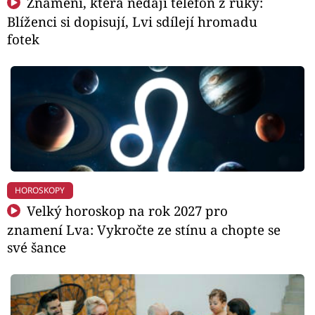
Znamení, která nedají telefon z ruky:
Blíženci si dopisují, Lvi sdílejí hromadu
fotek
HOROSKOPY
Velký horoskop na rok 2027 pro
znamení Lva: Vykročte ze stínu a chopte se
své šance