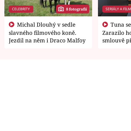
CELEBRITY
SERIÁLY A FIL
8 fotografií
Michal Dlouhý v sedle
Tuna se chtěl vrátit domů.
slavného filmového koně.
Zarazilo ho
Jezdil na něm i Draco Malfoy
smlouvě př
zemřít