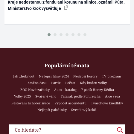
Kraje nedostanou z fondu ani korunu na silnice, oznámil Půta.
Ministerstvo krok vysvětluje
Populární témata
Jak zhubnout
Nejlepší filmy 2024
Nejlepší horory
TV program
Změna času
Partie
Počasí
Kdy budou volby
ZOO Nové začátky
Auto – katalog
7 pádů Honzy Dědka
Volby 2025
Svařené víno
Tatarák podle Pohlreicha
Aloe vera
Pěstování lichořeřišnice
Výpočet ascendentu
Tvarohové knedlíky
Nejlepší palačinky
Švestkový koláč