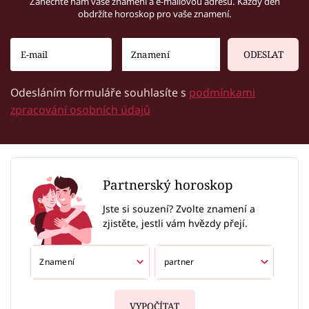
Zanechte nám vaše znamení a e-mailovou adresu. Každý den
obdržíte horoskop pro vaše znamení.
ODESLAT
Odesláním formuláře souhlasíte s
podmínkami
zpracování osobních údajů
Partnerský horoskop
Jste si souzení? Zvolte znamení a
zjistěte, jestli vám hvězdy přejí.
VYPOČÍTAT