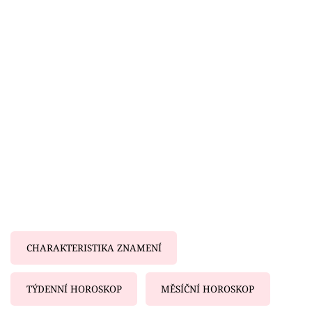
Horoskopy
Sledujte prima+
Filmový festival Karlovy Vary
Pořady
Mámy sobě
Přihlášení
Sledujte nás
CHARAKTERISTIKA ZNAMENÍ
TÝDENNÍ HOROSKOP
MĚSÍČNÍ HOROSKOP