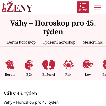
ŽIVĚ
Váhy – Horoskop pro 45.
Trendy:
Polabí
Inspekce
Prostřeno!
AYTO?
týden
Módní alarm
Zrádci
Proměny
Denní horoskop
Týdenní horoskop
Měsíční hor
Témata
Celebrity
Beran
Býk
Blíženci
Rak
Lev
P
Vztahy
Váhy
45. týden
Seriály
Váhy – Horoskop pro 45. týden