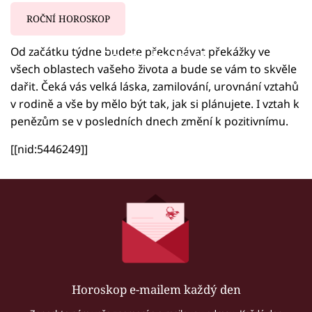
ROČNÍ HOROSKOP
Od začátku týdne budete překonávat překážky ve
Failed to fetch
všech oblastech vašeho života a bude se vám to skvěle
dařit. Čeká vás velká láska, zamilování, urovnání vztahů
v rodině a vše by mělo být tak, jak si plánujete. I vztah k
penězům se v posledních dnech změní k pozitivnímu.
[[nid:5446249]]
Horoskop e-mailem každý den