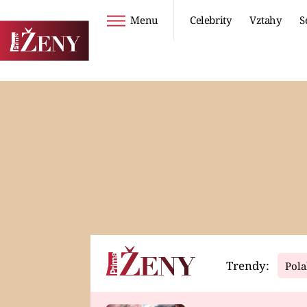
Menu
Celebrity
Vztahy
S
Seriály
Životní styl
ZOO
DIETY A HUBNUTÍ
PROSTŘENO!
CESTOVÁNÍ A
DOVOLENÁ
DUCH
ZDRAVÍ
Trendy:
Pola
Horoskopy
Video
ASTROČLÁNKY
SERIÁLY