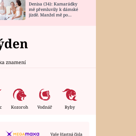
Denisa (34): Kamarádky
mě přemluvily k dámské
jízdě. Manžel mě po
návratu zaskočil
týden
ika znamení
c
Kozoroh
Vodnář
Ryby
Vaše šťastná čísla