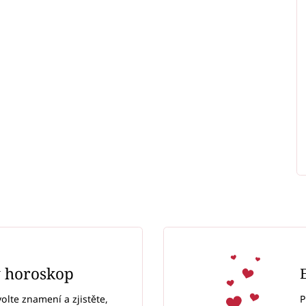
ý horoskop
P
volte znamení a zjistěte,