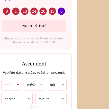
9
1
13
24
20
19
6
ZKUSTE ŠTĚSTÍ
Ministerstvo financí varuje: Účastí na hazardní
hře může vzniknout závislost ⑱
Ascendent
Vyplňte datum a čas vašeho narození: