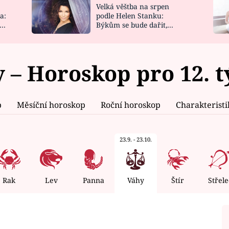
Velká věštba na srpen
NOVINKY
ZAHRADA
a:
podle Helen Stanku:
y
Býkům se bude dařit,
VIDEORECEPTY
DESIGN
Vodnáře čeká jízda
 – Horoskop pro 12. 
p
Měsíční horoskop
Roční horoskop
Charakterist
23.9. - 23.10.
Rak
Lev
Panna
Váhy
Štír
Střele