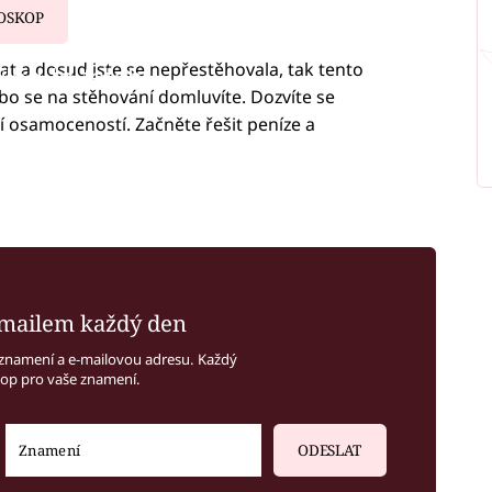
OSKOP
at a dosud jste se nepřestěhovala, tak tento
iled to fetch
o se na stěhování domluvíte. Dozvíte se
ší osamoceností. Začněte řešit peníze a
mailem každý den
znamení a e-mailovou adresu. Každý
kop pro vaše znamení.
ODESLAT