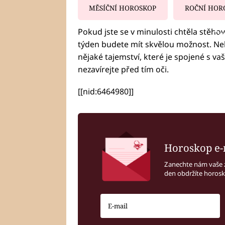
MĚSÍČNÍ HOROSKOP
ROČNÍ HOR
Pokud jste se v minulosti chtěla stěhov
Fa
týden budete mít skvělou možnost. Neb
nějaké tajemství, které je spojené s va
nezavírejte před tím oči.
[[nid:6464980]]
Horoskop e-
Zanechte nám vaše 
den obdržíte horos