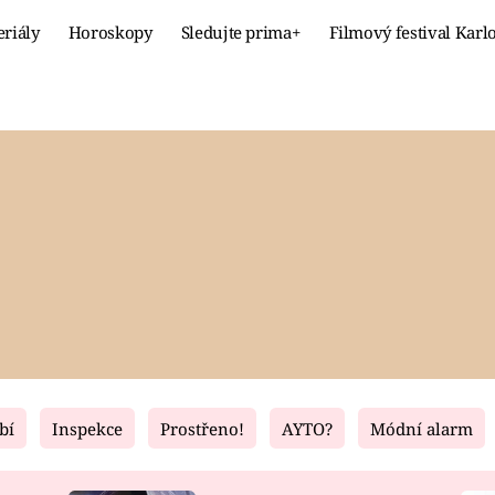
eriály
Horoskopy
Sledujte prima+
Filmový festival Karl
Celebrity
Recept
MÓDA A KRÁSA
HLAVNÍ JÍ
VZTAHY A SEX
SLADKÉ
PRIMA MAMINKA
ZDRAVÉ
bí
Inspekce
Prostřeno!
AYTO?
Módní alarm
Fresh
Living
RECEPTY
BYDLENÍ