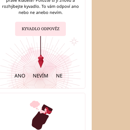
právě kladete? Položte si ji znovu a
rozhýbejte kyvadlo. To vám odpoví ano
nebo ne anebo nevím.
KYVADLO ODPOVĚZ
ANO
NEVÍM
NE