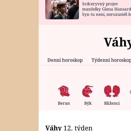
Srdceryvný projev
SNÁŘ
CELEBRITY
manželky Glena Hansard
Syn tu není, nerozuměl b
HOROSKOP NA
VAŘENÍ
tomu, vysvětlila
ROK 2023
Váhy
Denní horoskop
Týdenní horosko
Beran
Býk
Blíženci
Váhy
12. týden