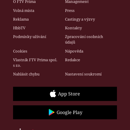
O FTV Prima
Management
Volná místa
Press
Reklama
Castingy a výzvy
HbbTV
Kontakty
Podmínky užívání
Zpracování osobních
údajů
Cookies
Nápověda
Vlastník FTV Prima spol.
Redakce
s r.o.
Nahlásit chybu
Nastavení soukromí
App Store
Google Play