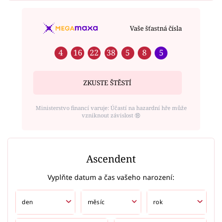
Vaše šťastná čísla
4
16
22
38
5
8
5
ZKUSTE ŠTĚSTÍ
Ministerstvo financí varuje: Účastí na hazardní hře může
vzniknout závislost ⑱
Ascendent
Vyplňte datum a čas vašeho narození: