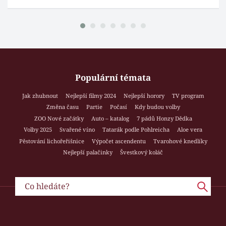
Populární témata
Jak zhubnout
Nejlepší filmy 2024
Nejlepší horory
TV program
Změna času
Partie
Počasí
Kdy budou volby
ZOO Nové začátky
Auto – katalog
7 pádů Honzy Dědka
Volby 2025
Svařené víno
Tatarák podle Pohlreicha
Aloe vera
Pěstování lichořeřišnice
Výpočet ascendentu
Tvarohové knedlíky
Nejlepší palačinky
Švestkový koláč