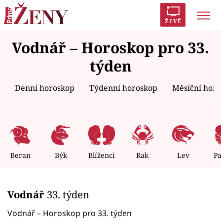
ŽIVĚ
Vodnář – Horoskop pro 33.
Trendy:
Polabí
Inspekce
Prostřeno!
AYTO?
týden
Módní alarm
Zrádci
Proměny
Denní horoskop
Týdenní horoskop
Měsíční hor
Témata
Celebrity
Beran
Býk
Blíženci
Rak
Lev
P
Vztahy
Vodnář
33. týden
Seriály
Vodnář – Horoskop pro 33. týden