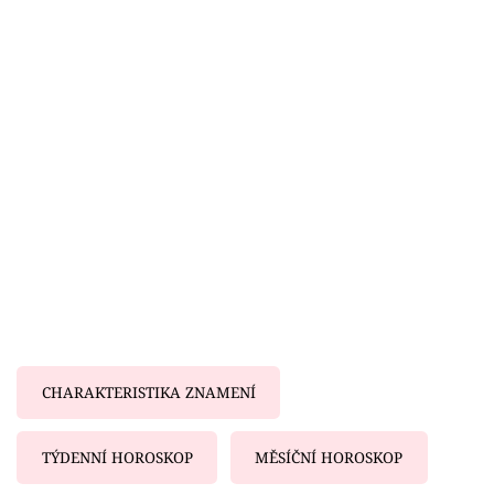
Horoskopy
Sledujte prima+
Filmový festival Karlovy Vary
Pořady
Mámy sobě
Přihlášení
Sledujte nás
CHARAKTERISTIKA ZNAMENÍ
TÝDENNÍ HOROSKOP
MĚSÍČNÍ HOROSKOP