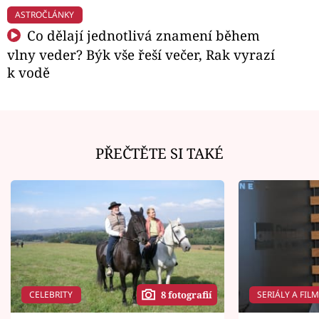
ASTROČLÁNKY
Co dělají jednotlivá znamení během
vlny veder? Býk vše řeší večer, Rak vyrazí
k vodě
PŘEČTĚTE SI TAKÉ
CELEBRITY
SERIÁLY A FIL
8 fotografií