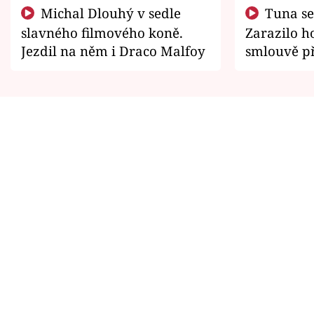
Michal Dlouhý v sedle
Tuna se chtěl vrátit domů.
slavného filmového koně.
Zarazilo ho
Jezdil na něm i Draco Malfoy
smlouvě př
zemřít