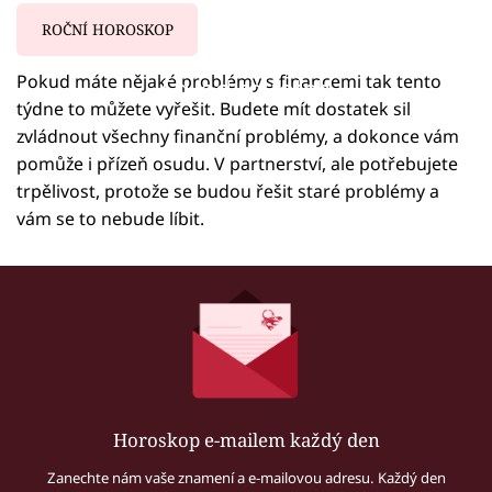
ROČNÍ HOROSKOP
Pokud máte nějaké problémy s financemi tak tento
Failed to fetch
týdne to můžete vyřešit. Budete mít dostatek sil
zvládnout všechny finanční problémy, a dokonce vám
pomůže i přízeň osudu. V partnerství, ale potřebujete
trpělivost, protože se budou řešit staré problémy a
vám se to nebude líbit.
Horoskop e-mailem každý den
Zanechte nám vaše znamení a e-mailovou adresu. Každý den