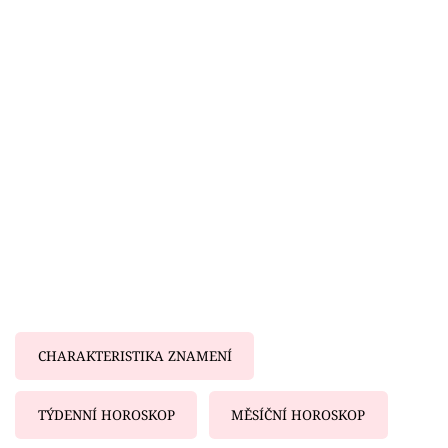
Horoskopy
Sledujte prima+
Filmový festival Karlovy Vary
Pořady
Mámy sobě
Přihlášení
Sledujte nás
CHARAKTERISTIKA ZNAMENÍ
TÝDENNÍ HOROSKOP
MĚSÍČNÍ HOROSKOP