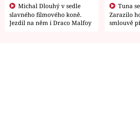
Michal Dlouhý v sedle
Tuna se chtěl vrátit domů.
slavného filmového koně.
Zarazilo ho
Jezdil na něm i Draco Malfoy
smlouvě př
zemřít