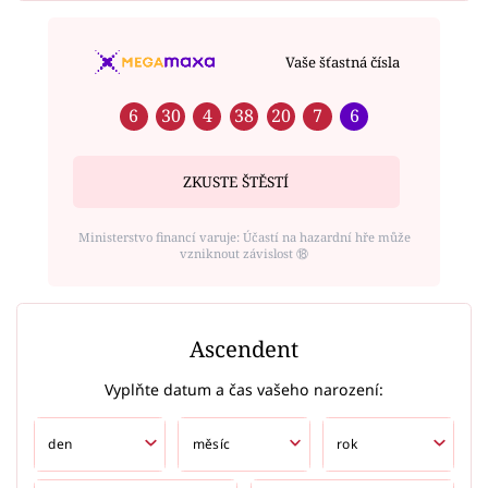
Vaše šťastná čísla
6
30
4
38
20
7
6
ZKUSTE ŠTĚSTÍ
Ministerstvo financí varuje: Účastí na hazardní hře může
vzniknout závislost ⑱
Ascendent
Vyplňte datum a čas vašeho narození: