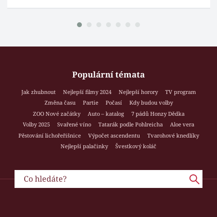
Populární témata
Jak zhubnout
Nejlepší filmy 2024
Nejlepší horory
TV program
Změna času
Partie
Počasí
Kdy budou volby
ZOO Nové začátky
Auto – katalog
7 pádů Honzy Dědka
Volby 2025
Svařené víno
Tatarák podle Pohlreicha
Aloe vera
Pěstování lichořeřišnice
Výpočet ascendentu
Tvarohové knedlíky
Nejlepší palačinky
Švestkový koláč