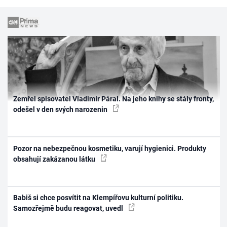
Zemřel spisovatel Vladimír Páral. Na jeho knihy se stály fronty,
odešel v den svých narozenin
Pozor na nebezpečnou kosmetiku, varují hygienici. Produkty
obsahují zakázanou látku
Babiš si chce posvítit na Klempířovu kulturní politiku.
Samozřejmě budu reagovat, uvedl