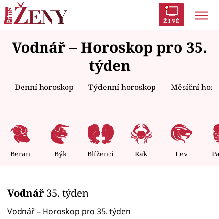
ŽIVĚ
Vodnář – Horoskop pro 35.
Trendy:
Polabí
Inspekce
Prostřeno!
AYTO?
týden
Módní alarm
Zrádci
Proměny
Denní horoskop
Týdenní horoskop
Měsíční hor
Témata
Celebrity
Beran
Býk
Blíženci
Rak
Lev
P
Vztahy
Vodnář
35. týden
Seriály
Vodnář – Horoskop pro 35. týden