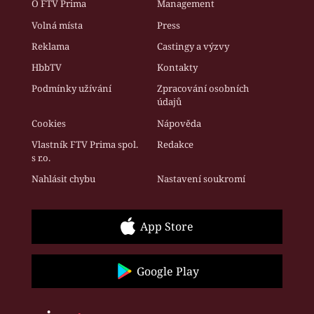
O FTV Prima
Management
Volná místa
Press
Reklama
Castingy a výzvy
HbbTV
Kontakty
Podmínky užívání
Zpracování osobních
údajů
Cookies
Nápověda
Vlastník FTV Prima spol.
Redakce
s r.o.
Nahlásit chybu
Nastavení soukromí
App Store
Google Play