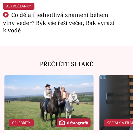
ASTROČLÁNKY
Co dělají jednotlivá znamení během
vlny veder? Býk vše řeší večer, Rak vyrazí
k vodě
PŘEČTĚTE SI TAKÉ
CELEBRITY
SERIÁLY A FIL
8 fotografií