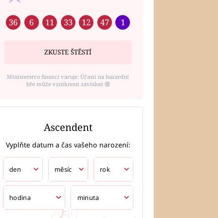
36
6
11
33
12
47
1
ZKUSTE ŠTĚSTÍ
Ministerstvo financí varuje: Účastí na hazardní
hře může vzniknout závislost ⑱
Ascendent
Vyplňte datum a čas vašeho narození: