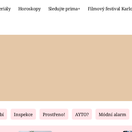
eriály
Horoskopy
Sledujte prima+
Filmový festival Karl
Celebrity
Recept
MÓDA A KRÁSA
HLAVNÍ JÍ
VZTAHY A SEX
SLADKÉ
PRIMA MAMINKA
ZDRAVÉ
bí
Inspekce
Prostřeno!
AYTO?
Módní alarm
Fresh
Living
RECEPTY
BYDLENÍ