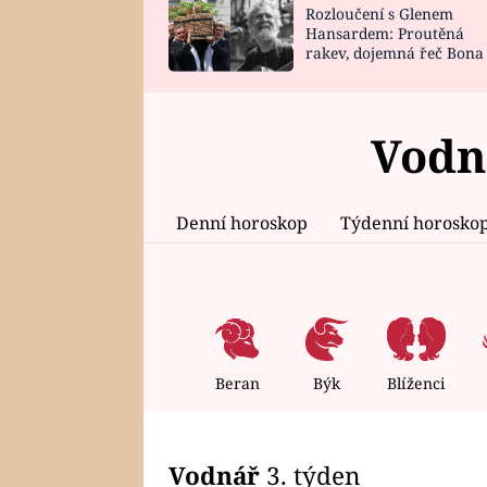
Rozloučení s Glenem
SNÁŘ
CELEBRITY
Hansardem: Proutěná
rakev, dojemná řeč Bona
HOROSKOP NA
VAŘENÍ
zpěv Irglové s Vedderem
ROK 2023
Vodn
Denní horoskop
Týdenní horosko
Beran
Býk
Blíženci
Vodnář
3. týden