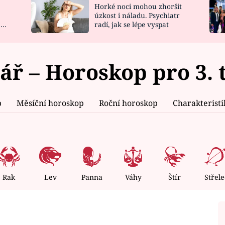
Horké noci mohou zhoršit
NOVINKY
ZAHRADA
úzkost i náladu. Psychiatr
 a
radí, jak se lépe vyspat
VIDEORECEPTY
DESIGN
ář – Horoskop pro 3. 
p
Měsíční horoskop
Roční horoskop
Charakterist
Rak
Lev
Panna
Váhy
Štír
Střele