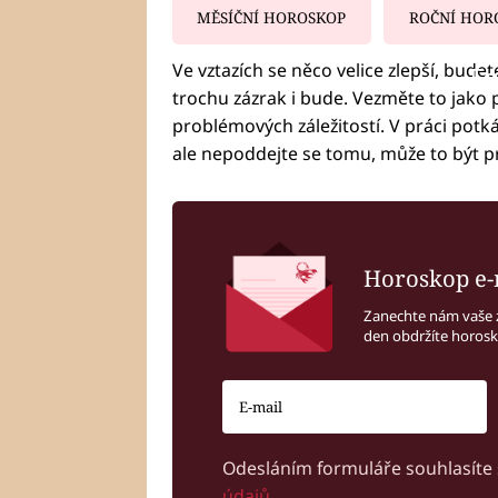
MĚSÍČNÍ HOROSKOP
ROČNÍ HOR
Ve vztazích se něco velice zlepší, budete
Fa
trochu zázrak i bude. Vezměte to jako p
problémových záležitostí. V práci pot
ale nepoddejte se tomu, může to být p
Horoskop e-
Zanechte nám vaše 
den obdržíte horos
Odesláním formuláře souhlasíte
údajů