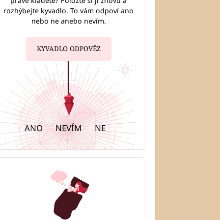
právě kladete? Položte si ji znovu a
rozhýbejte kyvadlo. To vám odpoví ano
nebo ne anebo nevím.
KYVADLO ODPOVĚZ
ANO
NEVÍM
NE