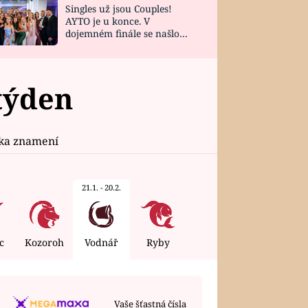
Singles už jsou Couples!
AYTO je u konce. V
dojemném finále se našlo
všech 10 Perfect Matchů
týden
ika znamení
21.1. - 20.2.
c
Kozoroh
Vodnář
Ryby
Vaše šťastná čísla