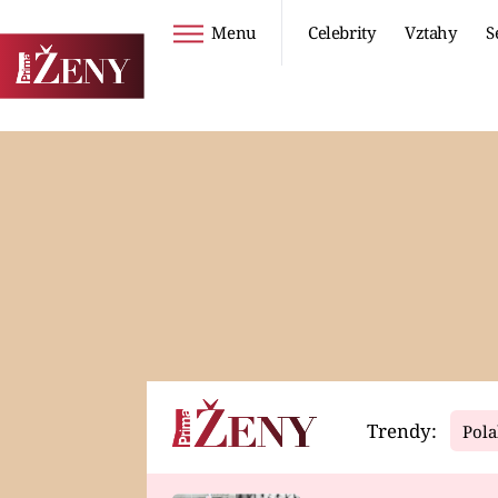
Menu
Celebrity
Vztahy
S
Seriály
Životní styl
ZOO
DIETY A HUBNUTÍ
PROSTŘENO!
CESTOVÁNÍ A
DOVOLENÁ
DUCH
ZDRAVÍ
Trendy:
Pola
Horoskopy
Video
ASTROČLÁNKY
SERIÁLY