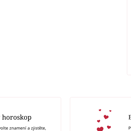
ý horoskop
P
volte znamení a zjistěte,