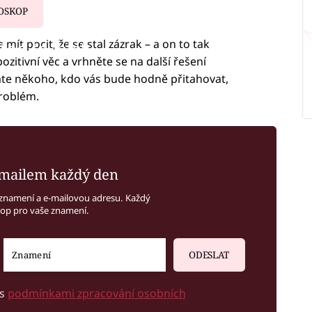
OSKOP
 mít pocit, že se stal zázrak – a on to tak
iled to fetch
ozitivní věc a vrhněte se na další řešení
káte někoho, kdo vás bude hodně přitahovat,
roblém.
mailem každý den
znamení a e-mailovou adresu. Každý
kop pro vaše znamení.
ODESLAT
 s
podmínkami zpracování osobních