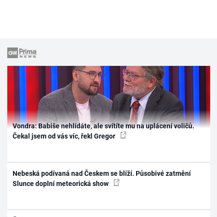
Vondra: Babiše nehlídáte, ale svítíte mu na uplácení voličů.
Čekal jsem od vás víc, řekl Gregor
Nebeská podívaná nad Českem se blíží. Působivé zatmění
Slunce doplní meteorická show