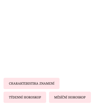
Horoskopy
Sledujte prima+
Filmový festival Karlovy Vary
Pořady
Mámy sobě
Přihlášení
Sledujte nás
CHARAKTERISTIKA ZNAMENÍ
TÝDENNÍ HOROSKOP
MĚSÍČNÍ HOROSKOP