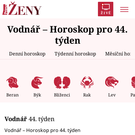
ŽIVĚ
Vodnář – Horoskop pro 44.
Trendy:
Polabí
Inspekce
Prostřeno!
AYTO?
týden
Módní alarm
Zrádci
Proměny
Denní horoskop
Týdenní horoskop
Měsíční hor
Témata
Celebrity
Beran
Býk
Blíženci
Rak
Lev
P
Vztahy
Vodnář
44. týden
Seriály
Vodnář – Horoskop pro 44. týden