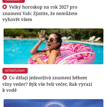
Velký horoskop na rok 2027 pro
znamení Vah: Zjistíte, že nemůžete
vyhovět všem
ASTROČLÁNKY
Co dělají jednotlivá znamení během
vlny veder? Býk vše řeší večer, Rak vyrazí
k vodě