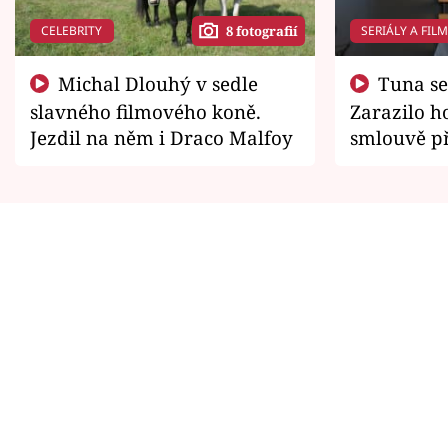
CELEBRITY
SERIÁLY A FIL
8 fotografií
Michal Dlouhý v sedle
Tuna se chtěl vrátit domů.
slavného filmového koně.
Zarazilo ho
Jezdil na něm i Draco Malfoy
smlouvě př
zemřít