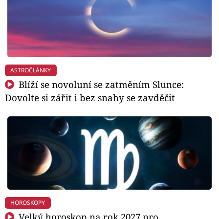
ASTROČLÁNKY
Blíží se novoluní se zatměním Slunce:
Dovolte si zářit i bez snahy se zavděčit
HOROSKOPY
Velký horoskop na rok 2027 pro