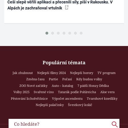
Češi slepě věřili aplikaci a přecenili síly, píší v Rakousku. V
Alpách je zachraňoval vrtulník
Populární témata
Jak zhubnout
Nejlepší filmy 2024
Nejlepší horory
TV program
Změna času
Partie
Počasí
Kdy budou volby
ZOO Nové začátky
Auto – katalog
7 pádů Honzy Dědka
Volby 2025
Svařené víno
Tatarák podle Pohlreicha
Aloe vera
Pěstování lichořeřišnice
Výpočet ascendentu
Tvarohové knedlíky
Nejlepší palačinky
Švestkový koláč