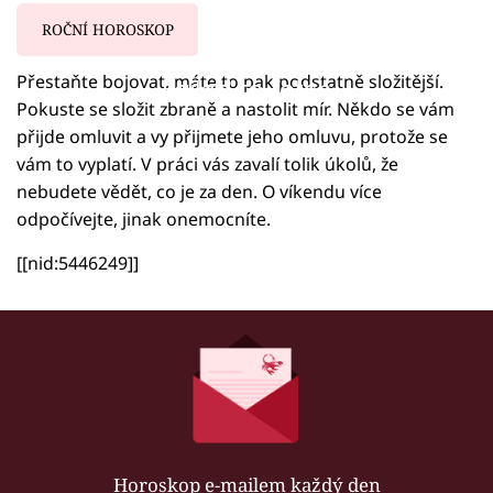
ROČNÍ HOROSKOP
Přestaňte bojovat, máte to pak podstatně složitější.
Failed to fetch
Pokuste se složit zbraně a nastolit mír. Někdo se vám
přijde omluvit a vy přijmete jeho omluvu, protože se
vám to vyplatí. V práci vás zavalí tolik úkolů, že
nebudete vědět, co je za den. O víkendu více
odpočívejte, jinak onemocníte.
[[nid:5446249]]
Horoskop e-mailem každý den