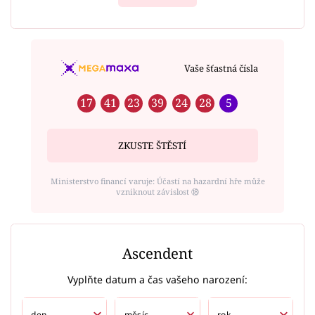
Vaše šťastná čísla
17
41
23
39
24
28
5
ZKUSTE ŠTĚSTÍ
Ministerstvo financí varuje: Účastí na hazardní hře může
vzniknout závislost ⑱
Ascendent
Vyplňte datum a čas vašeho narození: